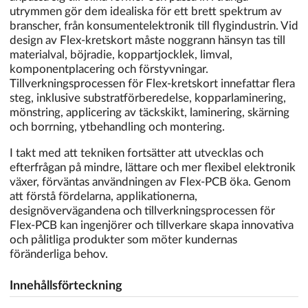
utrymmen gör dem idealiska för ett brett spektrum av
branscher, från konsumentelektronik till flygindustrin. Vid
design av Flex-kretskort måste noggrann hänsyn tas till
materialval, böjradie, koppartjocklek, limval,
komponentplacering och förstyvningar.
Tillverkningsprocessen för Flex-kretskort innefattar flera
steg, inklusive substratförberedelse, kopparlaminering,
mönstring, applicering av täckskikt, laminering, skärning
och borrning, ytbehandling och montering.
I takt med att tekniken fortsätter att utvecklas och
efterfrågan på mindre, lättare och mer flexibel elektronik
växer, förväntas användningen av Flex-PCB öka. Genom
att förstå fördelarna, applikationerna,
designövervägandena och tillverkningsprocessen för
Flex-PCB kan ingenjörer och tillverkare skapa innovativa
och pålitliga produkter som möter kundernas
föränderliga behov.
Innehållsförteckning