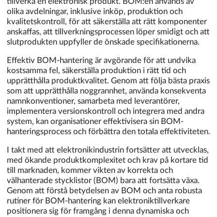
tillverka en elektronisk produkt. BOM:en används av
olika avdelningar, inklusive inköp, produktion och
kvalitetskontroll, för att säkerställa att rätt komponenter
anskaffas, att tillverkningsprocessen löper smidigt och att
slutprodukten uppfyller de önskade specifikationerna.
Effektiv BOM-hantering är avgörande för att undvika
kostsamma fel, säkerställa produktion i rätt tid och
upprätthålla produktkvalitet. Genom att följa bästa praxis
som att upprätthålla noggrannhet, använda konsekventa
namnkonventioner, samarbeta med leverantörer,
implementera versionskontroll och integrera med andra
system, kan organisationer effektivisera sin BOM-
hanteringsprocess och förbättra den totala effektiviteten.
I takt med att elektronikindustrin fortsätter att utvecklas,
med ökande produktkomplexitet och krav på kortare tid
till marknaden, kommer vikten av korrekta och
välhanterade stycklistor (BOM) bara att fortsätta växa.
Genom att förstå betydelsen av BOM och anta robusta
rutiner för BOM-hantering kan elektroniktillverkare
positionera sig för framgång i denna dynamiska och