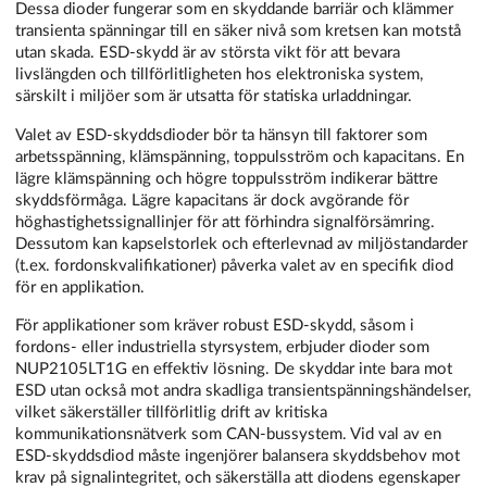
Dessa dioder fungerar som en skyddande barriär och klämmer
transienta spänningar till en säker nivå som kretsen kan motstå
utan skada. ESD-skydd är av största vikt för att bevara
livslängden och tillförlitligheten hos elektroniska system,
särskilt i miljöer som är utsatta för statiska urladdningar.
Valet av ESD-skyddsdioder bör ta hänsyn till faktorer som
arbetsspänning, klämspänning, toppulsström och kapacitans. En
lägre klämspänning och högre toppulsström indikerar bättre
skyddsförmåga. Lägre kapacitans är dock avgörande för
höghastighetssignallinjer för att förhindra signalförsämring.
Dessutom kan kapselstorlek och efterlevnad av miljöstandarder
(t.ex. fordonskvalifikationer) påverka valet av en specifik diod
för en applikation.
För applikationer som kräver robust ESD-skydd, såsom i
fordons- eller industriella styrsystem, erbjuder dioder som
NUP2105LT1G en effektiv lösning. De skyddar inte bara mot
ESD utan också mot andra skadliga transientspänningshändelser,
vilket säkerställer tillförlitlig drift av kritiska
kommunikationsnätverk som CAN-bussystem. Vid val av en
ESD-skyddsdiod måste ingenjörer balansera skyddsbehov mot
krav på signalintegritet, och säkerställa att diodens egenskaper