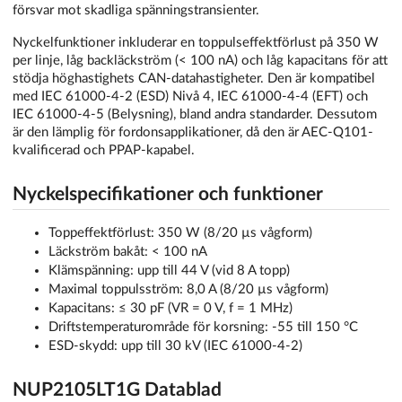
försvar mot skadliga spänningstransienter.
Nyckelfunktioner inkluderar en toppulseffektförlust på 350 W
per linje, låg backläckström (< 100 nA) och låg kapacitans för att
stödja höghastighets CAN-datahastigheter. Den är kompatibel
med IEC 61000-4-2 (ESD) Nivå 4, IEC 61000-4-4 (EFT) och
IEC 61000-4-5 (Belysning), bland andra standarder. Dessutom
är den lämplig för fordonsapplikationer, då den är AEC-Q101-
kvalificerad och PPAP-kapabel.
Nyckelspecifikationer och funktioner
Toppeffektförlust: 350 W (8/20 µs vågform)
Läckström bakåt: < 100 nA
Klämspänning: upp till 44 V (vid 8 A topp)
Maximal toppulsström: 8,0 A (8/20 µs vågform)
Kapacitans: ≤ 30 pF (VR = 0 V, f = 1 MHz)
Driftstemperaturområde för korsning: -55 till 150 °C
ESD-skydd: upp till 30 kV (IEC 61000-4-2)
NUP2105LT1G Datablad