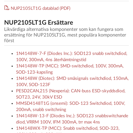
NUP2105LT1G datablad (PDF)
NUP2105LT1G Ersättare
Likvärdiga alternativa komponenter som kan fungera som
ersättning för NUP2105LT1G, mest populära komponenter
först
1N4148W-7-F (Diodes Inc.): SOD123 snabb switchdiod,
100V, 300mA, 4ns återhämtningstid
1N4148W-TP (MCC): SMD-switchdiod, 100V, 300mA,
SOD-123-kapsling
1N4148W (Diotec): SMD småsignals switchdiod, 150mA,
100V, SOD-123F
PESD2CAN,215 (Nexperia): CAN-buss ESD-skyddsdiod,
SOT23, 24V, 30kV ESD
MMSD4148T1G (onsemi): SOD-123 Switchdiod, 100V,
200mA, snabb switchning
1N4148W-13-F (Diodes Inc.): SOD123 snabbswitchande
diod, VRRM 100V, IFM 300mA, trr max 4ns
1N4148WX-TP (MCC): Snabb switchdiod, SOD-323,