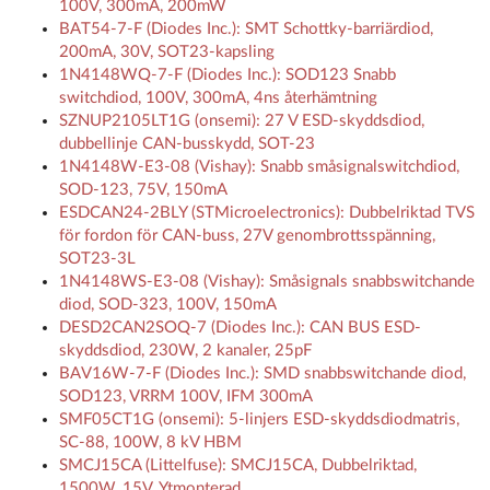
100V, 300mA, 200mW
BAT54-7-F (Diodes Inc.): SMT Schottky-barriärdiod,
200mA, 30V, SOT23-kapsling
1N4148WQ-7-F (Diodes Inc.): SOD123 Snabb
switchdiod, 100V, 300mA, 4ns återhämtning
SZNUP2105LT1G (onsemi): 27 V ESD-skyddsdiod,
dubbellinje CAN-busskydd, SOT-23
1N4148W-E3-08 (Vishay): Snabb småsignalswitchdiod,
SOD-123, 75V, 150mA
ESDCAN24-2BLY (STMicroelectronics): Dubbelriktad TVS
för fordon för CAN-buss, 27V genombrottsspänning,
SOT23-3L
1N4148WS-E3-08 (Vishay): Småsignals snabbswitchande
diod, SOD-323, 100V, 150mA
DESD2CAN2SOQ-7 (Diodes Inc.): CAN BUS ESD-
skyddsdiod, 230W, 2 kanaler, 25pF
BAV16W-7-F (Diodes Inc.): SMD snabbswitchande diod,
SOD123, VRRM 100V, IFM 300mA
SMF05CT1G (onsemi): 5-linjers ESD-skyddsdiodmatris,
SC-88, 100W, 8 kV HBM
SMCJ15CA (Littelfuse): SMCJ15CA, Dubbelriktad,
1500W, 15V, Ytmonterad