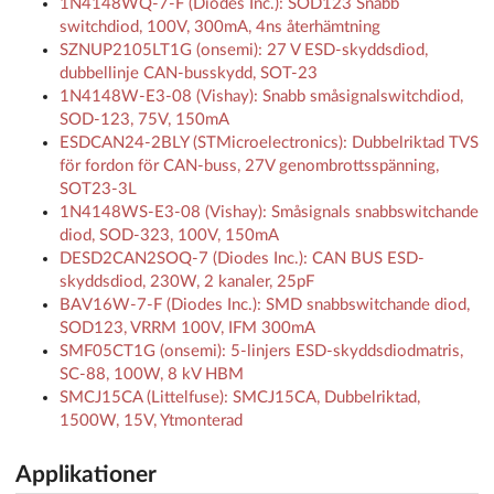
1N4148WQ-7-F (Diodes Inc.): SOD123 Snabb
switchdiod, 100V, 300mA, 4ns återhämtning
SZNUP2105LT1G (onsemi): 27 V ESD-skyddsdiod,
dubbellinje CAN-busskydd, SOT-23
1N4148W-E3-08 (Vishay): Snabb småsignalswitchdiod,
SOD-123, 75V, 150mA
ESDCAN24-2BLY (STMicroelectronics): Dubbelriktad TVS
för fordon för CAN-buss, 27V genombrottsspänning,
SOT23-3L
1N4148WS-E3-08 (Vishay): Småsignals snabbswitchande
diod, SOD-323, 100V, 150mA
DESD2CAN2SOQ-7 (Diodes Inc.): CAN BUS ESD-
skyddsdiod, 230W, 2 kanaler, 25pF
BAV16W-7-F (Diodes Inc.): SMD snabbswitchande diod,
SOD123, VRRM 100V, IFM 300mA
SMF05CT1G (onsemi): 5-linjers ESD-skyddsdiodmatris,
SC-88, 100W, 8 kV HBM
SMCJ15CA (Littelfuse): SMCJ15CA, Dubbelriktad,
1500W, 15V, Ytmonterad
Applikationer