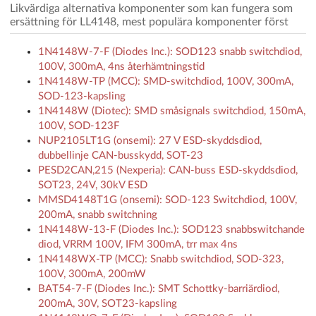
Likvärdiga alternativa komponenter som kan fungera som
ersättning för LL4148, mest populära komponenter först
1N4148W-7-F (Diodes Inc.): SOD123 snabb switchdiod,
100V, 300mA, 4ns återhämtningstid
1N4148W-TP (MCC): SMD-switchdiod, 100V, 300mA,
SOD-123-kapsling
1N4148W (Diotec): SMD småsignals switchdiod, 150mA,
100V, SOD-123F
NUP2105LT1G (onsemi): 27 V ESD-skyddsdiod,
dubbellinje CAN-busskydd, SOT-23
PESD2CAN,215 (Nexperia): CAN-buss ESD-skyddsdiod,
SOT23, 24V, 30kV ESD
MMSD4148T1G (onsemi): SOD-123 Switchdiod, 100V,
200mA, snabb switchning
1N4148W-13-F (Diodes Inc.): SOD123 snabbswitchande
diod, VRRM 100V, IFM 300mA, trr max 4ns
1N4148WX-TP (MCC): Snabb switchdiod, SOD-323,
100V, 300mA, 200mW
BAT54-7-F (Diodes Inc.): SMT Schottky-barriärdiod,
200mA, 30V, SOT23-kapsling