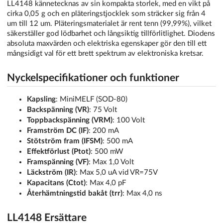
LL4148 kännetecknas av sin kompakta storlek, med en vikt på
cirka 0,05 g och en pläteringstjocklek som sträcker sig från 4
um till 12 um. Pläteringsmaterialet är rent tenn (99,99%), vilket
säkerställer god lödbarhet och långsiktig tillförlitlighet. Diodens
absoluta maxvärden och elektriska egenskaper gör den till ett
mångsidigt val för ett brett spektrum av elektroniska kretsar.
Nyckelspecifikationer och funktioner
Kapsling
: MiniMELF (SOD-80)
Backspänning (VR)
: 75 Volt
Toppbackspänning (VRM)
: 100 Volt
Framström DC (IF)
: 200 mA
Stötström fram (IFSM)
: 500 mA
Effektförlust (Ptot)
: 500 mW
Framspänning (VF)
: Max 1,0 Volt
Läckström (IR)
: Max 5,0 uA vid VR=75V
Kapacitans (Ctot)
: Max 4,0 pF
Återhämtningstid bakåt (trr)
: Max 4,0 ns
LL4148 Ersättare