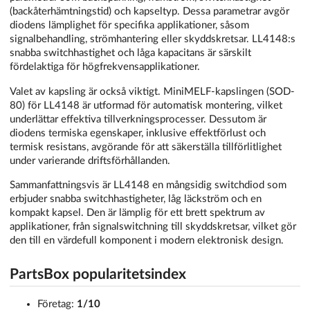
(backåterhämtningstid) och kapseltyp. Dessa parametrar avgör
diodens lämplighet för specifika applikationer, såsom
signalbehandling, strömhantering eller skyddskretsar. LL4148:s
snabba switchhastighet och låga kapacitans är särskilt
fördelaktiga för högfrekvensapplikationer.
Valet av kapsling är också viktigt. MiniMELF-kapslingen (SOD-
80) för LL4148 är utformad för automatisk montering, vilket
underlättar effektiva tillverkningsprocesser. Dessutom är
diodens termiska egenskaper, inklusive effektförlust och
termisk resistans, avgörande för att säkerställa tillförlitlighet
under varierande driftsförhållanden.
Sammanfattningsvis är LL4148 en mångsidig switchdiod som
erbjuder snabba switchhastigheter, låg läckström och en
kompakt kapsel. Den är lämplig för ett brett spektrum av
applikationer, från signalswitchning till skyddskretsar, vilket gör
den till en värdefull komponent i modern elektronisk design.
PartsBox popularitetsindex
Företag:
1/10