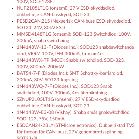
100V, SOD-123F
NUP2105LT1G (onsemi): 27 V ESD-skyddsdiod,
dubbellinje CAN-busskydd, SOT-23
PESD2CAN,215 (Nexperia): CAN-buss ESD-skyddsdiod,
SOT23, 24V, 30kV ESD
MMSD4148T1G (onsemi): SOD-123 Switchdiod, 100V,
200mA, snabb switchning
1N4148W-13-F (Diodes Inc.): SOD123 snabbswitchande
diod, VRRM 100V, IFM 300mA, trr max 4ns
1N4148WX-TP (MCC): Snabb switchdiod, SOD-323,
100V, 300mA, 200mW
BAT54-7-F (Diodes Inc.): SMT Schottky-barriärdiod,
200mA, 30V, SOT23-kapsling
1N4148WQ-7-F (Diodes Inc.): SOD123 Snabb
switchdiod, 100V, 300mA, 4ns återhämtning
SZNUP2105LT1G (onsemi): 27 V ESD-skyddsdiod,
dubbellinje CAN-busskydd, SOT-23
1N4148W-E3-08 (Vishay): Snabb småsignalswitchdiod,
SOD-123, 75V, 150mA
ESDCAN24-2BLY (STMicroelectronics): Dubbelriktad TVS
för fordon för CAN-buss, 27V genombrottsspänning,
SOT23-3L