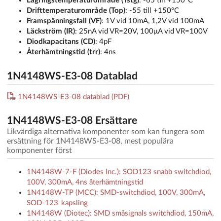
Lagringstemperaturområde (Tstg)
: -65 till +150°C
Drifttemperaturområde (Top)
: -55 till +150°C
Framspänningsfall (VF)
: 1V vid 10mA, 1,2V vid 100mA
Läckström (IR)
: 25nA vid VR=20V, 100μA vid VR=100V
Diodkapacitans (CD)
: 4pF
Återhämtningstid (trr)
: 4ns
1N4148WS-E3-08 Datablad
1N4148WS-E3-08 datablad (PDF)
1N4148WS-E3-08 Ersättare
Likvärdiga alternativa komponenter som kan fungera som
ersättning för 1N4148WS-E3-08, mest populära
komponenter först
1N4148W-7-F (Diodes Inc.): SOD123 snabb switchdiod,
100V, 300mA, 4ns återhämtningstid
1N4148W-TP (MCC): SMD-switchdiod, 100V, 300mA,
SOD-123-kapsling
1N4148W (Diotec): SMD småsignals switchdiod, 150mA,