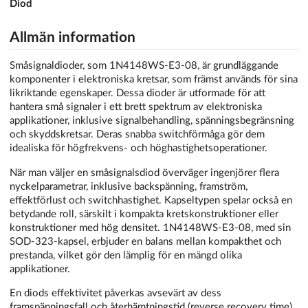
Diod
Allmän information
Småsignaldioder, som 1N4148WS-E3-08, är grundläggande
komponenter i elektroniska kretsar, som främst används för sina
likriktande egenskaper. Dessa dioder är utformade för att
hantera små signaler i ett brett spektrum av elektroniska
applikationer, inklusive signalbehandling, spänningsbegränsning
och skyddskretsar. Deras snabba switchförmåga gör dem
idealiska för högfrekvens- och höghastighetsoperationer.
När man väljer en småsignalsdiod överväger ingenjörer flera
nyckelparametrar, inklusive backspänning, framström,
effektförlust och switchhastighet. Kapseltypen spelar också en
betydande roll, särskilt i kompakta kretskonstruktioner eller
konstruktioner med hög densitet. 1N4148WS-E3-08, med sin
SOD-323-kapsel, erbjuder en balans mellan kompakthet och
prestanda, vilket gör den lämplig för en mängd olika
applikationer.
En diods effektivitet påverkas avsevärt av dess
framspänningsfall och återhämtningstid (reverse recovery time).