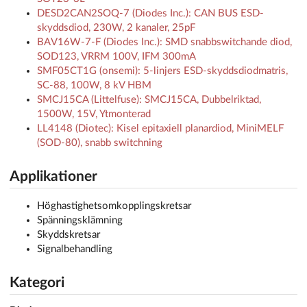
DESD2CAN2SOQ-7 (Diodes Inc.): CAN BUS ESD-
skyddsdiod, 230W, 2 kanaler, 25pF
BAV16W-7-F (Diodes Inc.): SMD snabbswitchande diod,
SOD123, VRRM 100V, IFM 300mA
SMF05CT1G (onsemi): 5-linjers ESD-skyddsdiodmatris,
SC-88, 100W, 8 kV HBM
SMCJ15CA (Littelfuse): SMCJ15CA, Dubbelriktad,
1500W, 15V, Ytmonterad
LL4148 (Diotec): Kisel epitaxiell planardiod, MiniMELF
(SOD-80), snabb switchning
Applikationer
Höghastighetsomkopplingskretsar
Spänningsklämning
Skyddskretsar
Signalbehandling
Kategori