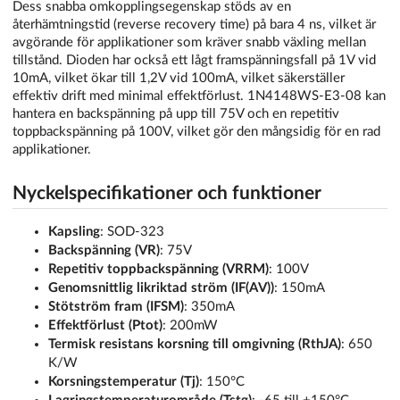
Dess snabba omkopplingsegenskap stöds av en
återhämtningstid (reverse recovery time) på bara 4 ns, vilket är
avgörande för applikationer som kräver snabb växling mellan
tillstånd. Dioden har också ett lågt framspänningsfall på 1V vid
10mA, vilket ökar till 1,2V vid 100mA, vilket säkerställer
effektiv drift med minimal effektförlust. 1N4148WS-E3-08 kan
hantera en backspänning på upp till 75V och en repetitiv
toppbackspänning på 100V, vilket gör den mångsidig för en rad
applikationer.
Nyckelspecifikationer och funktioner
Kapsling
: SOD-323
Backspänning (VR)
: 75V
Repetitiv toppbackspänning (VRRM)
: 100V
Genomsnittlig likriktad ström (IF(AV))
: 150mA
Stötström fram (IFSM)
: 350mA
Effektförlust (Ptot)
: 200mW
Termisk resistans korsning till omgivning (RthJA)
: 650
K/W
Korsningstemperatur (Tj)
: 150°C