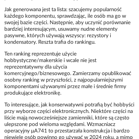
Jak generowana jest ta lista: szacujemy popularność
każdego komponentu, sprawdzając, ile osób ma go w
swojej bazie części. Następnie, aby uczynić porównanie
bardziej interesującym, usuwamy nudne elementy
pasywne, których używają wszyscy: rezystory i
kondensatory. Reszta trafia do rankingu.
Ten ranking reprezentuje użycie
hobbystyczne/makerskie i wcale nie jest
reprezentatywny dla użycia
komercyjnego/biznesowego. Zamierzamy opublikować
osobny ranking w przyszłości, z najpopularniejszymi
komponentami używanymi przez małe i średnie firmy
produkujące elektronikę.
To interesujące, jak konserwatywni potrafią być hobbyści
przy wyborze części elektronicznych. Niektóre części na
liście mają nowocześniejsze zamienniki, które są często
ulepszone pod wieloma względami. Wzmacniacz
operacyjny μA741 to przestarzała konstrukcja i bardzo
niewiele osób powinno go używać w 2024 roku, a mimo