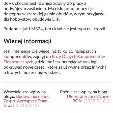
36V), chociaż jest również zdolny do pracy z
podwójnym zasilaniem. Ma niski pobór mocy i jest
dostępny w szerokiej gamie obudów, w tym przyjaznej
dla hobbystów obudowie DIP.
Podobnie jak LM324, ten układ nie jest typu rail-to-rail.
Więcej informacji
Jeśli interesuje Cię więcej niż tylko 10 najlepszych
komponentów, zajrzyj do
Bazy Danych Komponentów
Elektronicznych
, gdzie możesz przeglądać rankingi i
odkrywać nowe części, które są używane przez innych i
o których możesz nie wiedzieć.
Wcześniejsze wpisy na
Późniejsze wpisy na blogu:
blogu:
Budowanie rakiet:
Ulepszone zarządzanie
Zespół Aerospace Team
BOM
(
2025-03-01
)
Graz
(
2024-02-13
)