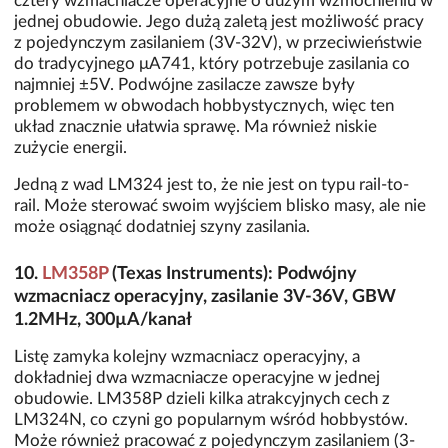
cztery wzmacniacze operacyjne o dużym wzmocnieniu w
jednej obudowie. Jego dużą zaletą jest możliwość pracy
z pojedynczym zasilaniem (3V-32V), w przeciwieństwie
do tradycyjnego μA741, który potrzebuje zasilania co
najmniej ±5V. Podwójne zasilacze zawsze były
problemem w obwodach hobbystycznych, więc ten
układ znacznie ułatwia sprawę. Ma również niskie
zużycie energii.
Jedną z wad LM324 jest to, że nie jest on typu rail-to-
rail. Może sterować swoim wyjściem blisko masy, ale nie
może osiągnąć dodatniej szyny zasilania.
10.
LM358P
(Texas Instruments): Podwójny
wzmacniacz operacyjny, zasilanie 3V-36V, GBW
1.2MHz, 300µA/kanał
Listę zamyka kolejny wzmacniacz operacyjny, a
dokładniej dwa wzmacniacze operacyjne w jednej
obudowie. LM358P dzieli kilka atrakcyjnych cech z
LM324N, co czyni go popularnym wśród hobbystów.
Może również pracować z pojedynczym zasilaniem (3-