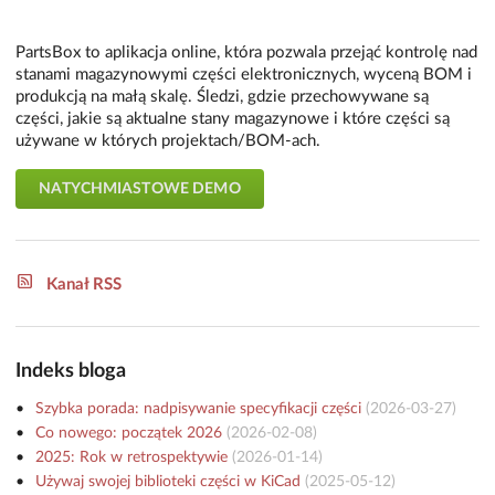
PartsBox to aplikacja online, która pozwala przejąć kontrolę nad
stanami magazynowymi części elektronicznych, wyceną BOM i
produkcją na małą skalę. Śledzi, gdzie przechowywane są
części, jakie są aktualne stany magazynowe i które części są
używane w których projektach/BOM-ach.
NATYCHMIASTOWE DEMO
Kanał RSS
Indeks bloga
Szybka porada: nadpisywanie specyfikacji części
(
2026-03-27
)
Co nowego: początek 2026
(
2026-02-08
)
2025: Rok w retrospektywie
(
2026-01-14
)
Używaj swojej biblioteki części w KiCad
(
2025-05-12
)