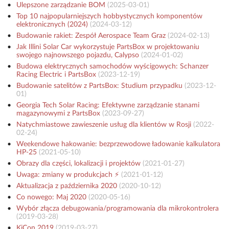
Ulepszone zarządzanie BOM
(
2025-03-01
)
Top 10 najpopularniejszych hobbystycznych komponentów
elektronicznych (2024)
(
2024-03-12
)
Budowanie rakiet: Zespół Aerospace Team Graz
(
2024-02-13
)
Jak Illini Solar Car wykorzystuje PartsBox w projektowaniu
swojego najnowszego pojazdu, Calypso
(
2024-01-02
)
Budowa elektrycznych samochodów wyścigowych: Schanzer
Racing Electric i PartsBox
(
2023-12-19
)
Budowanie satelitów z PartsBox: Studium przypadku
(
2023-12-
01
)
Georgia Tech Solar Racing: Efektywne zarządzanie stanami
magazynowymi z PartsBox
(
2023-09-27
)
Natychmiastowe zawieszenie usług dla klientów w Rosji
(
2022-
02-24
)
Weekendowe hakowanie: bezprzewodowe ładowanie kalkulatora
HP-25
(
2021-05-10
)
Obrazy dla części, lokalizacji i projektów
(
2021-01-27
)
Uwaga: zmiany w produkcjach ⚡️
(
2021-01-12
)
Aktualizacja z października 2020
(
2020-10-12
)
Co nowego: Maj 2020
(
2020-05-16
)
Wybór złącza debugowania/programowania dla mikrokontrolera
(
2019-03-28
)
KiCon 2019
(
2019-03-27
)