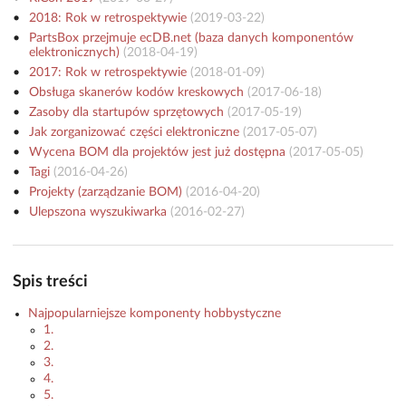
2018: Rok w retrospektywie
(
2019-03-22
)
PartsBox przejmuje ecDB.net (baza danych komponentów
elektronicznych)
(
2018-04-19
)
2017: Rok w retrospektywie
(
2018-01-09
)
Obsługa skanerów kodów kreskowych
(
2017-06-18
)
Zasoby dla startupów sprzętowych
(
2017-05-19
)
Jak zorganizować części elektroniczne
(
2017-05-07
)
Wycena BOM dla projektów jest już dostępna
(
2017-05-05
)
Tagi
(
2016-04-26
)
Projekty (zarządzanie BOM)
(
2016-04-20
)
Ulepszona wyszukiwarka
(
2016-02-27
)
Spis treści
Najpopularniejsze komponenty hobbystyczne
1.
2.
3.
4.
5.