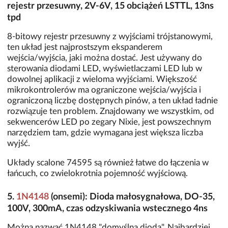
rejestr przesuwny, 2V-6V, 15 obciążeń LSTTL, 13ns
tpd
8-bitowy rejestr przesuwny z wyjściami trójstanowymi,
ten układ jest najprostszym ekspanderem
wejścia/wyjścia, jaki można dostać. Jest używany do
sterowania diodami LED, wyświetlaczami LED lub w
dowolnej aplikacji z wieloma wyjściami. Większość
mikrokontrolerów ma ograniczone wejścia/wyjścia i
ograniczoną liczbę dostępnych pinów, a ten układ ładnie
rozwiązuje ten problem. Znajdowany we wszystkim, od
sekwencerów LED po zegary Nixie, jest powszechnym
narzędziem tam, gdzie wymagana jest większa liczba
wyjść.
Układy scalone 74595 są również łatwe do łączenia w
łańcuch, co zwielokrotnia pojemność wyjściową.
5.
1N4148
(onsemi): Dioda małosygnałowa, DO-35,
100V, 300mA, czas odzyskiwania wstecznego 4ns
Można nazwać 1N4148 "domyślną diodą". Najbardziej