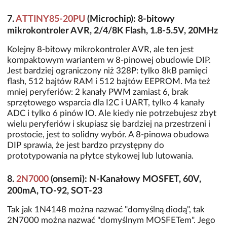
7.
ATTINY85-20PU
(Microchip): 8-bitowy
mikrokontroler AVR, 2/4/8K Flash, 1.8-5.5V, 20MHz
Kolejny 8-bitowy mikrokontroler AVR, ale ten jest
kompaktowym wariantem w 8-pinowej obudowie DIP.
Jest bardziej ograniczony niż 328P: tylko 8kB pamięci
flash, 512 bajtów RAM i 512 bajtów EEPROM. Ma też
mniej peryferiów: 2 kanały PWM zamiast 6, brak
sprzętowego wsparcia dla I2C i UART, tylko 4 kanały
ADC i tylko 6 pinów IO. Ale kiedy nie potrzebujesz zbyt
wielu peryferiów i skupiasz się bardziej na przestrzeni i
prostocie, jest to solidny wybór. A 8-pinowa obudowa
DIP sprawia, że jest bardzo przystępny do
prototypowania na płytce stykowej lub lutowania.
8.
2N7000
(onsemi): N-Kanałowy MOSFET, 60V,
200mA, TO-92, SOT-23
Tak jak 1N4148 można nazwać "domyślną diodą", tak
2N7000 można nazwać "domyślnym MOSFETem". Jego