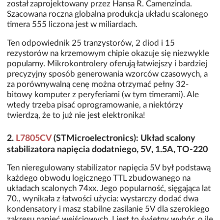
został zaprojektowany przez Hansa R. Camenzinda.
Szacowana roczna globalna produkcja układu scalonego
timera 555 liczona jest w miliardach.
Ten odpowiednik 25 tranzystorów, 2 diod i 15
rezystorów na krzemowym chipie okazuje się niezwykle
popularny. Mikrokontrolery oferują łatwiejszy i bardziej
precyzyjny sposób generowania wzorców czasowych, a
za porównywalną cenę można otrzymać pełny 32-
bitowy komputer z peryferiami (w tym timerami). Ale
wtedy trzeba pisać oprogramowanie, a niektórzy
twierdzą, że to już nie jest elektronika!
2.
L7805CV
(STMicroelectronics): Układ scalony
stabilizatora napięcia dodatniego, 5V, 1.5A, TO-220
Ten nieregulowany stabilizator napięcia 5V był podstawą
każdego obwodu logicznego TTL zbudowanego na
układach scalonych 74xx. Jego popularność, sięgająca lat
70., wynikała z łatwości użycia: wystarczy dodać dwa
kondensatory i masz stabilne zasilanie 5V dla szerokiego
zakresu napięć wejściowych. I jest to świetny wybór, o ile