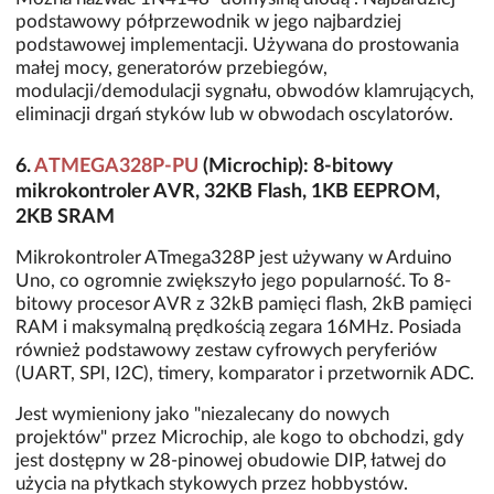
podstawowy półprzewodnik w jego najbardziej
podstawowej implementacji. Używana do prostowania
małej mocy, generatorów przebiegów,
modulacji/demodulacji sygnału, obwodów klamrujących,
eliminacji drgań styków lub w obwodach oscylatorów.
6.
ATMEGA328P-PU
(Microchip): 8-bitowy
mikrokontroler AVR, 32KB Flash, 1KB EEPROM,
2KB SRAM
Mikrokontroler ATmega328P jest używany w Arduino
Uno, co ogromnie zwiększyło jego popularność. To 8-
bitowy procesor AVR z 32kB pamięci flash, 2kB pamięci
RAM i maksymalną prędkością zegara 16MHz. Posiada
również podstawowy zestaw cyfrowych peryferiów
(UART, SPI, I2C), timery, komparator i przetwornik ADC.
Jest wymieniony jako "niezalecany do nowych
projektów" przez Microchip, ale kogo to obchodzi, gdy
jest dostępny w 28-pinowej obudowie DIP, łatwej do
użycia na płytkach stykowych przez hobbystów.