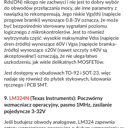
Rds(ON) nikogo nie zachwyci i nie jest to dobry wybór
do obwodów przełączania mocy, ale inne parametry z
nawiązką to rekompensują. Jego niskie Vgs(th) (napięcie
progowe bramki) wynoszące 0.8-3V oznacza, że może
być bezpośrednio sterowany sygnałami poziomu
logicznego z mikrokontrolerów. Jest to również
wytrzymała część: wysokie maksymalne Vdss (napięcie
dren-źródło) wynoszące 60V i Vgss (napięcie bramka-
źródło) wynoszące ±20V (nawet szczyty ±40V są
akceptowalne!) oznaczają, że nie ulega łatwo
uszkodzeniu, jak wiele delikatnych MOSFETów.
Jest dostępny w obudowach TO-92 i SOT-23, więc
nadaje się również do płytek stykowych, lutowania
ręcznego i PCB SMT.
9.
LM324N
(Texas Instruments): Poczwórny
wzmacniacz operacyjny, pasmo 1MHz, zasilanie
pojedyncze 3-32V
Jeśli budujesz obwody analogowe, LM324 zapewnia