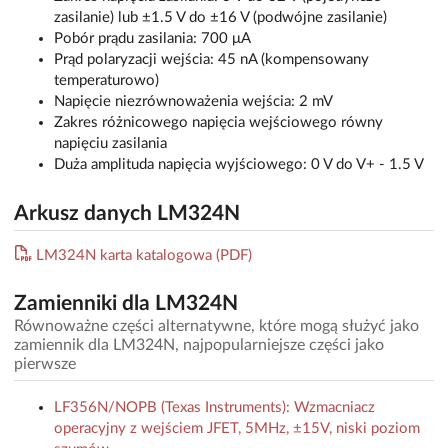
zasilanie) lub ±1.5 V do ±16 V (podwójne zasilanie)
Pobór prądu zasilania: 700 μA
Prąd polaryzacji wejścia: 45 nA (kompensowany
temperaturowo)
Napięcie niezrównoważenia wejścia: 2 mV
Zakres różnicowego napięcia wejściowego równy
napięciu zasilania
Duża amplituda napięcia wyjściowego: 0 V do V+ - 1.5 V
Arkusz danych LM324N
LM324N karta katalogowa (PDF)
Zamienniki dla LM324N
Równoważne części alternatywne, które mogą służyć jako
zamiennik dla LM324N, najpopularniejsze części jako
pierwsze
LF356N/NOPB (Texas Instruments): Wzmacniacz
operacyjny z wejściem JFET, 5MHz, ±15V, niski poziom