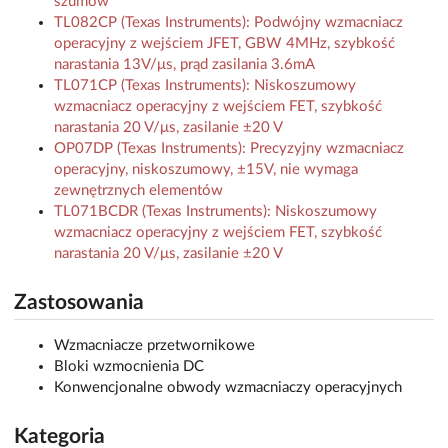
szumów
TL082CP (Texas Instruments): Podwójny wzmacniacz
operacyjny z wejściem JFET, GBW 4MHz, szybkość
narastania 13V/μs, prąd zasilania 3.6mA
TL071CP (Texas Instruments): Niskoszumowy
wzmacniacz operacyjny z wejściem FET, szybkość
narastania 20 V/μs, zasilanie ±20 V
OP07DP (Texas Instruments): Precyzyjny wzmacniacz
operacyjny, niskoszumowy, ±15V, nie wymaga
zewnętrznych elementów
TL071BCDR (Texas Instruments): Niskoszumowy
wzmacniacz operacyjny z wejściem FET, szybkość
narastania 20 V/μs, zasilanie ±20 V
Zastosowania
Wzmacniacze przetwornikowe
Bloki wzmocnienia DC
Konwencjonalne obwody wzmacniaczy operacyjnych
Kategoria