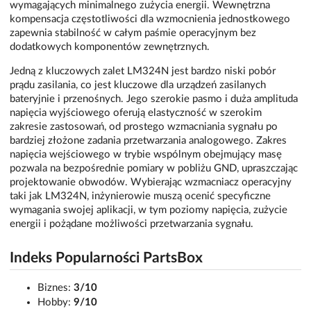
wymagających minimalnego zużycia energii. Wewnętrzna
kompensacja częstotliwości dla wzmocnienia jednostkowego
zapewnia stabilność w całym paśmie operacyjnym bez
dodatkowych komponentów zewnętrznych.
Jedną z kluczowych zalet LM324N jest bardzo niski pobór
prądu zasilania, co jest kluczowe dla urządzeń zasilanych
bateryjnie i przenośnych. Jego szerokie pasmo i duża amplituda
napięcia wyjściowego oferują elastyczność w szerokim
zakresie zastosowań, od prostego wzmacniania sygnału po
bardziej złożone zadania przetwarzania analogowego. Zakres
napięcia wejściowego w trybie wspólnym obejmujący masę
pozwala na bezpośrednie pomiary w pobliżu GND, upraszczając
projektowanie obwodów. Wybierając wzmacniacz operacyjny
taki jak LM324N, inżynierowie muszą ocenić specyficzne
wymagania swojej aplikacji, w tym poziomy napięcia, zużycie
energii i pożądane możliwości przetwarzania sygnału.
Indeks Popularności PartsBox
Biznes:
3/10
Hobby:
9/10