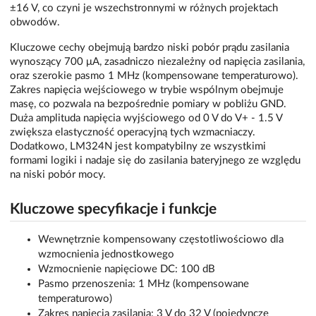
±16 V, co czyni je wszechstronnymi w różnych projektach
obwodów.
Kluczowe cechy obejmują bardzo niski pobór prądu zasilania
wynoszący 700 μA, zasadniczo niezależny od napięcia zasilania,
oraz szerokie pasmo 1 MHz (kompensowane temperaturowo).
Zakres napięcia wejściowego w trybie wspólnym obejmuje
masę, co pozwala na bezpośrednie pomiary w pobliżu GND.
Duża amplituda napięcia wyjściowego od 0 V do V+ - 1.5 V
zwiększa elastyczność operacyjną tych wzmacniaczy.
Dodatkowo, LM324N jest kompatybilny ze wszystkimi
formami logiki i nadaje się do zasilania bateryjnego ze względu
na niski pobór mocy.
Kluczowe specyfikacje i funkcje
Wewnętrznie kompensowany częstotliwościowo dla
wzmocnienia jednostkowego
Wzmocnienie napięciowe DC: 100 dB
Pasmo przenoszenia: 1 MHz (kompensowane
temperaturowo)
Zakres napięcia zasilania: 3 V do 32 V (pojedyncze