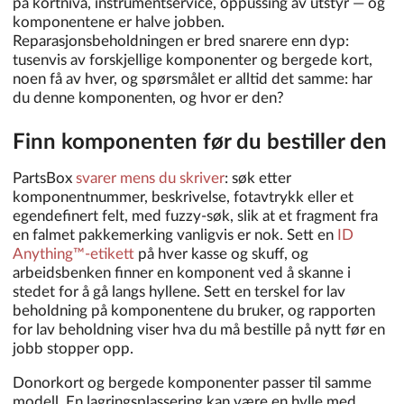
på kortnivå, instrumentservice, oppussing av utstyr — og
komponentene er halve jobben.
Reparasjonsbeholdningen er bred snarere enn dyp:
tusenvis av forskjellige komponenter og bergede kort,
noen få av hver, og spørsmålet er alltid det samme: har
du denne komponenten, og hvor er den?
Finn komponenten før du bestiller den
PartsBox
svarer mens du skriver
: søk etter
komponentnummer, beskrivelse, fotavtrykk eller et
egendefinert felt, med fuzzy-søk, slik at et fragment fra
en falmet pakkemerking vanligvis er nok. Sett en
ID
Anything™-etikett
på hver kasse og skuff, og
arbeidsbenken finner en komponent ved å skanne i
stedet for å gå langs hyllene. Sett en terskel for lav
beholdning på komponentene du bruker, og rapporten
for lav beholdning viser hva du må bestille på nytt før en
jobb stopper opp.
Donorkort og bergede komponenter passer til samme
modell. En lagringsplassering kan være en hylle med