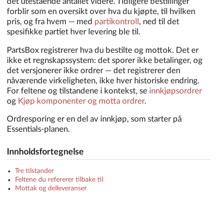
det utestående antallet videre. Tidligere bestillinger
forblir som en oversikt over hva du kjøpte, til hvilken
pris, og fra hvem — med
partikontroll
, ned til det
spesifikke partiet hver levering ble til.
PartsBox registrerer hva du bestilte og mottok. Det er
ikke et regnskapssystem: det sporer ikke betalinger, og
det versjonerer ikke ordrer — det registrerer den
nåværende virkeligheten, ikke hver historiske endring.
For feltene og tilstandene i kontekst, se
innkjøpsordrer
og
Kjøp komponenter og motta ordrer
.
Ordresporing er en del av innkjøp, som starter på
Essentials-planen.
Innholdsfortegnelse
Tre tilstander
Feltene du refererer tilbake til
Mottak og delleveranser