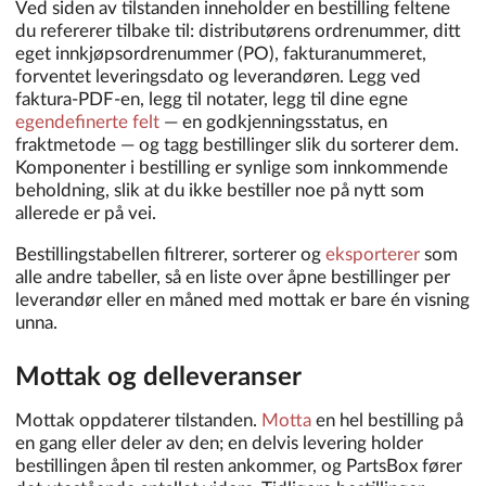
Ved siden av tilstanden inneholder en bestilling feltene
du refererer tilbake til: distributørens ordrenummer, ditt
eget innkjøpsordrenummer (PO), fakturanummeret,
forventet leveringsdato og leverandøren. Legg ved
faktura-PDF-en, legg til notater, legg til dine egne
egendefinerte felt
— en godkjenningsstatus, en
fraktmetode — og tagg bestillinger slik du sorterer dem.
Komponenter i bestilling er synlige som innkommende
beholdning, slik at du ikke bestiller noe på nytt som
allerede er på vei.
Bestillingstabellen filtrerer, sorterer og
eksporterer
som
alle andre tabeller, så en liste over åpne bestillinger per
leverandør eller en måned med mottak er bare én visning
unna.
Mottak og delleveranser
Mottak oppdaterer tilstanden.
Motta
en hel bestilling på
en gang eller deler av den; en delvis levering holder
bestillingen åpen til resten ankommer, og PartsBox fører