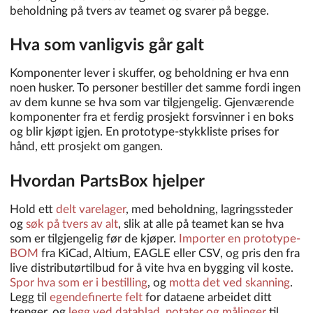
beholdning på tvers av teamet og svarer på begge.
Hva som vanligvis går galt
Komponenter lever i skuffer, og beholdning er hva enn
noen husker. To personer bestiller det samme fordi ingen
av dem kunne se hva som var tilgjengelig. Gjenværende
komponenter fra et ferdig prosjekt forsvinner i en boks
og blir kjøpt igjen. En prototype-stykkliste prises for
hånd, ett prosjekt om gangen.
Hvordan PartsBox hjelper
Hold ett
delt varelager
, med beholdning, lagringssteder
og
søk på tvers av alt
, slik at alle på teamet kan se hva
som er tilgjengelig før de kjøper.
Importer en prototype-
BOM
fra KiCad, Altium, EAGLE eller CSV, og pris den fra
live distributørtilbud for å vite hva en bygging vil koste.
Spor hva som er i bestilling
, og
motta det ved skanning
.
Legg til
egendefinerte felt
for dataene arbeidet ditt
trenger, og
legg ved datablad, notater og målinger
til