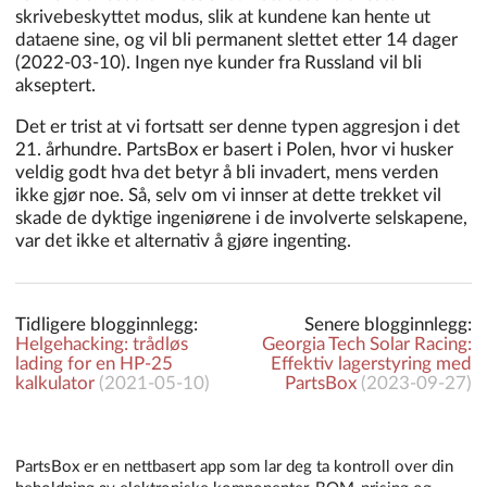
skrivebeskyttet modus, slik at kundene kan hente ut
dataene sine, og vil bli permanent slettet etter 14 dager
(2022-03-10). Ingen nye kunder fra Russland vil bli
akseptert.
Det er trist at vi fortsatt ser denne typen aggresjon i det
21. århundre. PartsBox er basert i Polen, hvor vi husker
veldig godt hva det betyr å bli invadert, mens verden
ikke gjør noe. Så, selv om vi innser at dette trekket vil
skade de dyktige ingeniørene i de involverte selskapene,
var det ikke et alternativ å gjøre ingenting.
Tidligere blogginnlegg:
Senere blogginnlegg:
Helgehacking: trådløs
Georgia Tech Solar Racing:
lading for en HP-25
Effektiv lagerstyring med
kalkulator
(
2021-05-10
)
PartsBox
(
2023-09-27
)
PartsBox er en nettbasert app som lar deg ta kontroll over din