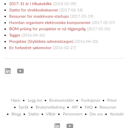
2017: Et år i tilbakeblikk
(
2018-01-09
)
Støtte for strekkodeskanner
(
2017-06-18
)
Ressurser for maskinvare-startups
(
2017-05-19
)
Hvordan organisere elektroniske komponenter
(
2017-05-07
)
BOM-prising for prosjekter er nå tilgjengelig
(
2017-05-05
)
Tagger
(
2016-04-26
)
Prosjekter (Stykkliste-administrasjon)
(
2016-04-20
)
En forbedret søkemotor
(
2016-02-27
)
Hjem
Logg inn
Bruksområder
Funksjoner
Priser
Språk
Brukerveiledning
API
FAQ
Ressurser
Blogg
Støtte
Vilkår
Personvern
Om oss
Kontakt