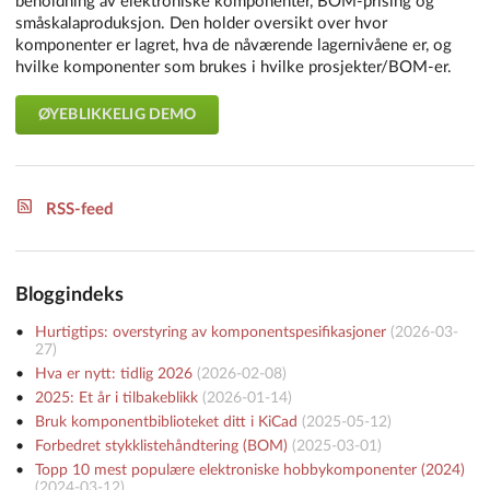
beholdning av elektroniske komponenter, BOM-prising og
småskalaproduksjon. Den holder oversikt over hvor
komponenter er lagret, hva de nåværende lagernivåene er, og
hvilke komponenter som brukes i hvilke prosjekter/BOM-er.
ØYEBLIKKELIG DEMO
RSS-feed
Bloggindeks
Hurtigtips: overstyring av komponentspesifikasjoner
(
2026-03-
27
)
Hva er nytt: tidlig 2026
(
2026-02-08
)
2025: Et år i tilbakeblikk
(
2026-01-14
)
Bruk komponentbiblioteket ditt i KiCad
(
2025-05-12
)
Forbedret stykklistehåndtering (BOM)
(
2025-03-01
)
Topp 10 mest populære elektroniske hobbykomponenter (2024)
(
2024-03-12
)