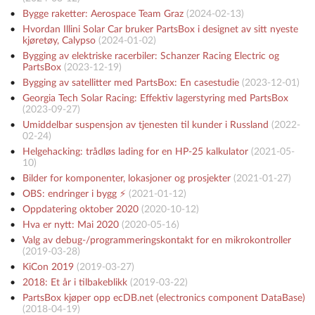
Bygge raketter: Aerospace Team Graz
(
2024-02-13
)
Hvordan Illini Solar Car bruker PartsBox i designet av sitt nyeste
kjøretøy, Calypso
(
2024-01-02
)
Bygging av elektriske racerbiler: Schanzer Racing Electric og
PartsBox
(
2023-12-19
)
Bygging av satellitter med PartsBox: En casestudie
(
2023-12-01
)
Georgia Tech Solar Racing: Effektiv lagerstyring med PartsBox
(
2023-09-27
)
Umiddelbar suspensjon av tjenesten til kunder i Russland
(
2022-
02-24
)
Helgehacking: trådløs lading for en HP-25 kalkulator
(
2021-05-
10
)
Bilder for komponenter, lokasjoner og prosjekter
(
2021-01-27
)
OBS: endringer i bygg ⚡️
(
2021-01-12
)
Oppdatering oktober 2020
(
2020-10-12
)
Hva er nytt: Mai 2020
(
2020-05-16
)
Valg av debug-/programmeringskontakt for en mikrokontroller
(
2019-03-28
)
KiCon 2019
(
2019-03-27
)
2018: Et år i tilbakeblikk
(
2019-03-22
)
PartsBox kjøper opp ecDB.net (electronics component DataBase)
(
2018-04-19
)