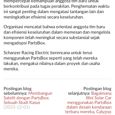
mempercepat kemampuan anggota tim baru untuk
berkontribusi pada tugas perakitan. Penghematan waktu
ini sangat penting dalam mengatasi tantangan lain dan
meningkatkan efisiensi secara keseluruhan.
Organisasi mencatat bahwa orientasi anggota tim baru
dan efisiensi keseluruhan dalam memesan dan mengelola
komponen telah meningkat secara substansial sejak
mengadopsi PartsBox.
Schanzer Racing Electric berencana untuk terus
menggunakan PartsBox seperti yang telah mereka
lakukan, mengakui nilainya dalam proyek dan usaha
mereka.
Postingan blog
Postingan blog
sebelumnya:
Membangun
selanjutnya:
Bagaimana
Satelit dengan PartsBox:
Illini Solar Car
Sebuah Studi Kasus
menggunakan PartsBox
(
2023-12-01
)
dalam desain kendaraan
terbaru mereka, Calypso