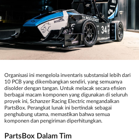
Organisasi ini mengelola inventaris substansial lebih dari
10 PCB yang dikembangkan sendiri, yang semuanya
disolder dengan tangan. Untuk melacak secara efisien
berbagai macam komponen yang digunakan di seluruh
proyek ini, Schanzer Racing Electric mengandalkan
PartsBox. Perangkat lunak ini bertindak sebagai
penghubung utama, memastikan bahwa semua
komponen dan pengiriman diperhitungkan.
PartsBox Dalam Tim