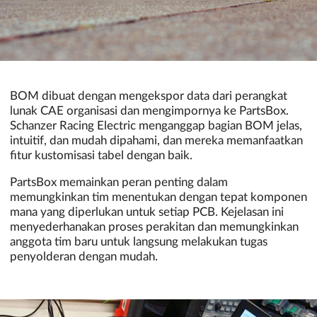
BOM dibuat dengan mengekspor data dari perangkat
lunak CAE organisasi dan mengimpornya ke PartsBox.
Schanzer Racing Electric menganggap bagian BOM jelas,
intuitif, dan mudah dipahami, dan mereka memanfaatkan
fitur kustomisasi tabel dengan baik.
PartsBox memainkan peran penting dalam
memungkinkan tim menentukan dengan tepat komponen
mana yang diperlukan untuk setiap PCB. Kejelasan ini
menyederhanakan proses perakitan dan memungkinkan
anggota tim baru untuk langsung melakukan tugas
penyolderan dengan mudah.