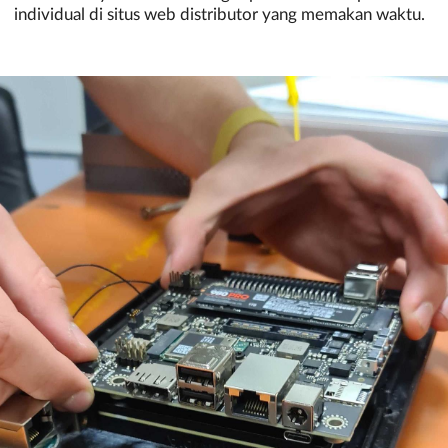
individual di situs web distributor yang memakan waktu.