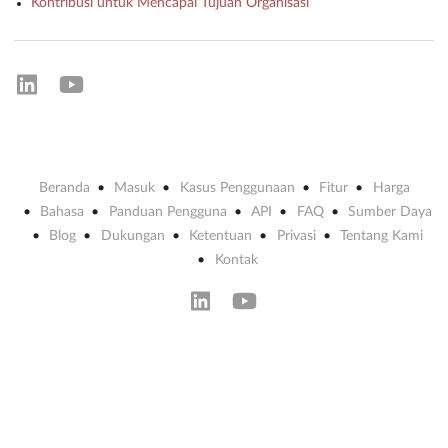
Kontribusi untuk Mencapai Tujuan Organisasi
Beranda
Masuk
Kasus Penggunaan
Fitur
Harga
Bahasa
Panduan Pengguna
API
FAQ
Sumber Daya
Blog
Dukungan
Ketentuan
Privasi
Tentang Kami
Kontak