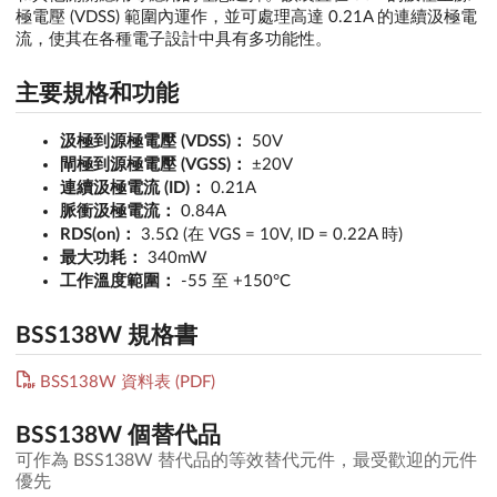
極電壓 (VDSS) 範圍內運作，並可處理高達 0.21A 的連續汲極電
流，使其在各種電子設計中具有多功能性。
主要規格和功能
汲極到源極電壓 (VDSS)：
50V
閘極到源極電壓 (VGSS)：
±20V
連續汲極電流 (ID)：
0.21A
脈衝汲極電流：
0.84A
RDS(on)：
3.5Ω (在 VGS = 10V, ID = 0.22A 時)
最大功耗：
340mW
工作溫度範圍：
-55 至 +150°C
BSS138W 規格書
BSS138W 資料表 (PDF)
BSS138W 個替代品
可作為 BSS138W 替代品的等效替代元件，最受歡迎的元件
優先