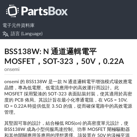
電子元件資料庫
語言 (Language)
BSS138W: N 通道邏輯電平
MOSFET，SOT-323，50V，0.22A
onsemi
onsemi 的 BSS138W 是一款 N 通道邏輯電平增強模式場效應電
晶體，專為低電壓、低電流應用中的高效運行而設計。此
MOSFET 採用緊湊的 SOT-323 表面貼裝封裝，使其適用於高密
度的 PCB 佈局。其設計旨在最小化導通電阻，在 VGS = 10V,
ID = 0.22A 時提供低至 3.5Ω 的值，從而確保電路中的高效電源
管理。
其堅固可靠的設計，結合極低 RDS(on) 的高密度單元設計，使
BSS138W 成為小型伺服馬達控制、功率 MOSFET 閘極驅動器
和其他開關應用等應用的理想選擇。該裝置在 50V 的汲極至源