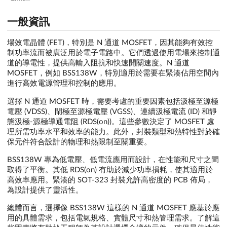
一般資訊
場效電晶體 (FET)，特別是 N 通道 MOSFET，因其能夠有效控
制功率流而被廣泛用於電子電路中。它們透過使用電場來控制通
道的導電性，提供高輸入阻抗和快速開關速度。N 通道
MOSFET，例如 BSS138W，特別適用於需要在緊湊佔用空間內
進行高效電源管理和控制的應用。
選擇 N 通道 MOSFET 時，需要考慮的重要因素包括汲極至源極
電壓 (VDSS)、閘極至源極電壓 (VGSS)、連續汲極電流 (ID) 和靜
態汲極-源極導通電阻 (RDS(on))。這些參數決定了 MOSFET 處
理所需功率水平和效率的能力。此外，封裝類型和熱特性對於確
保元件符合設計的物理和熱限制至關重要。
BSS138W 專為低電壓、低電流應用而設計，在性能和尺寸之間
取得了平衡。其低 RDS(on) 有助於減少功率損耗，使其適用於
高效率應用。緊湊的 SOT-323 封裝允許高密度的 PCB 佈局，
為設計提供了靈活性。
總體而言，選擇像 BSS138W 這樣的 N 通道 MOSFET 應基於應
用的具體需求，包括電氣規格、實體尺寸和熱管理需求。了解這