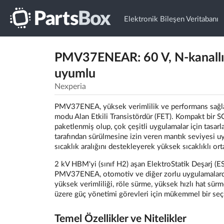
Elektronik Bileşen Veritabanı
PMV37ENEAR: 60 V, N-kanallı 
uyumlu
Nexperia
PMV37ENEA, yüksek verimlilik ve performans sağlam
modu Alan Etkili Transistördür (FET). Kompakt bi
paketlenmiş olup, çok çeşitli uygulamalar için tasar
tarafından sürülmesine izin veren mantık seviyesi uyu
sıcaklık aralığını destekleyerek yüksek sıcaklıklı ort
2 kV HBM'yi (sınıf H2) aşan ElektroStatik Deşarj (
PMV37ENEA, otomotiv ve diğer zorlu uygulamalarda g
yüksek verimliliği, röle sürme, yüksek hızlı hat sürm
üzere güç yönetimi görevleri için mükemmel bir seçi
Temel Özellikler ve Nitelikler