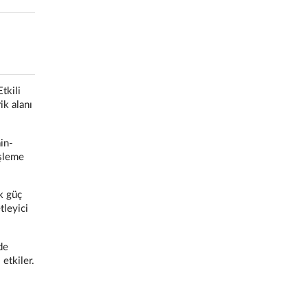
tkili
ik alanı
in-
işleme
k güç
tleyici
de
etkiler.