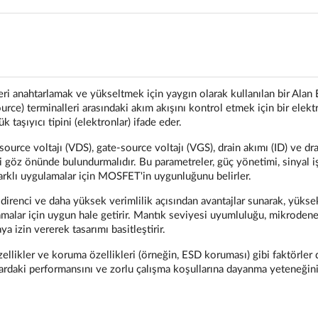
ri anahtarlamak ve yükseltmek için yaygın olarak kullanılan bir Alan E
urce) terminalleri arasındaki akım akışını kontrol etmek için bir elektr
k taşıyıcı tipini (elektronlar) ifade eder.
rce voltajı (VDS), gate-source voltajı (VGS), drain akımı (ID) ve dra
i göz önünde bulundurmalıdır. Bu parametreler, güç yönetimi, sinyal 
arklı uygulamalar için MOSFET'in uygunluğunu belirler.
irenci ve daha yüksek verimlilik açısından avantajlar sunarak, yükse
alar için uygun hale getirir. Mantık seviyesi uyumluluğu, mikrodene
 izin vererek tasarımı basitleştirir.
özellikler ve koruma özellikleri (örneğin, ESD koruması) gibi faktörler 
ardaki performansını ve zorlu çalışma koşullarına dayanma yeteneğini 