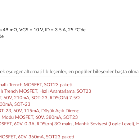
 49 mΩ, VGS = 10 V, ID = 3.5 A, 25 °C'de
de
eşdeğer alternatif bileşenler, en popüler bileşenler başta olma
nallı Trench MOSFET, SOT23 paketi
lı Trench MOSFET, Hızlı Anahtarlama, SOT23
ET, 60V, 210mA, SOT-23, RDS(ON) 7.5Ω
 200mA, SOT-23
-23, 60V, 115mA, Düşük Açık Direnç
rme Modu MOSFET, 60V, 380mA, SOT23
T, 60V, 0.3A, RDS(on) 3Ω maks, Mantık Seviyesi (Logic Level), Hı
 MOSFET, 60V, 360mA, SOT23 paketi