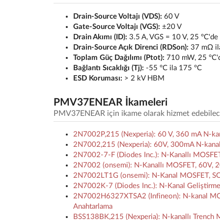
Drain-Source Voltajı (VDS):
60 V
Gate-Source Voltajı (VGS):
±20 V
Drain Akımı (ID):
3.5 A, VGS = 10 V, 25 °C'de
Drain-Source Açık Direnci (RDSon):
37 mΩ ila
Toplam Güç Dağılımı (Ptot):
710 mW, 25 °C'
Bağlantı Sıcaklığı (Tj):
-55 °C ila 175 °C
ESD Koruması:
> 2 kV HBM
PMV37ENEAR İkameleri
PMV37ENEAR için ikame olarak hizmet edebilecek 
2N7002P,215 (Nexperia): 60 V, 360 mA N-ka
2N7002,215 (Nexperia): 60V, 300mA N-kanal
2N7002-7-F (Diodes Inc.): N-Kanallı MOSF
2N7002 (onsemi): N-Kanallı MOSFET, 60V,
2N7002LT1G (onsemi): N-Kanal MOSFET, SOT
2N7002K-7 (Diodes Inc.): N-Kanal Gelişti
2N7002H6327XTSA2 (Infineon): N-kanal MOSFE
Anahtarlama
BSS138BK,215 (Nexperia): N-kanallı Trench