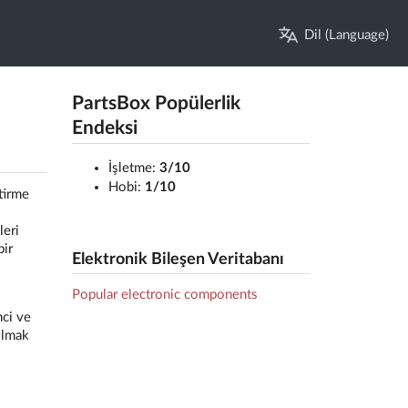
Dil (Language)
PartsBox Popülerlik
Endeksi
İşletme:
3/10
Hobi:
1/10
tirme
leri
bir
Elektronik Bileşen Veritabanı
Popular electronic components
nci ve
olmak