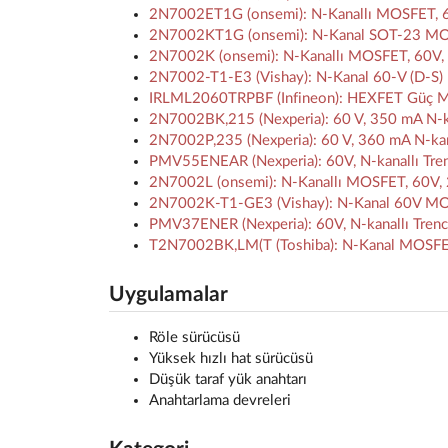
2N7002ET1G (onsemi): N-Kanallı MOSFET, 
2N7002KT1G (onsemi): N-Kanal SOT-23 MO
2N7002K (onsemi): N-Kanallı MOSFET, 60V,
2N7002-T1-E3 (Vishay): N-Kanal 60-V (D-S)
IRLML2060TRPBF (Infineon): HEXFET Güç M
2N7002BK,215 (Nexperia): 60 V, 350 mA N-k
2N7002P,235 (Nexperia): 60 V, 360 mA N-ka
PMV55ENEAR (Nexperia): 60V, N-kanallı Tren
2N7002L (onsemi): N-Kanallı MOSFET, 60V
2N7002K-T1-GE3 (Vishay): N-Kanal 60V MOS
PMV37ENER (Nexperia): 60V, N-kanallı Tren
T2N7002BK,LM(T (Toshiba): N-Kanal MOSFE
Uygulamalar
Röle sürücüsü
Yüksek hızlı hat sürücüsü
Düşük taraf yük anahtarı
Anahtarlama devreleri