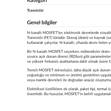
Kategori
Transistör
Genel bilgiler
N-kanallı MOSFET'ler, elektronik devrelerde sinyalle
Transistör (FET) türüdür. Drenaj (drain) ve kaynak (so
kullanarak çalışırlar. N-kanallı, cihazda akımı ileten yü
Bir N-kanallı MOSFET seçerken, mühendisler drain-sou
source açık durum direnci (RDSon) gibi parametreler
ve yüksek frekanslı anahtarlama dahil olmak üzere f
Trench MOSFET teknolojisi, daha düşük açık durum d
yoğunluğu ve minimum ısı üretimi gerektiren uygulam
veya mantık devreleri ile doğrudan arayüz oluşturmaya
Elektriksel özelliklere ek olarak, paket tipi, termal 
önemlidir. Bu hususlar, MOSFET'in belirli uygulamal