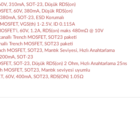
60V, 310mA, SOT-23, Düşük RDS(on)
SFET, 60V, 380mA, Düşük RDS(on)
 380mA, SOT-23, ESD Korumalı
 MOSFET, VGS(th) 1-2.5V, ID 0.115A
OSFET'i, 60V, 1.2A, RDS(on) maks 480mΩ @ 10V
anallı Trench MOSFET, SOT23 paketi
nallı Trench MOSFET, SOT23 paketi
ch MOSFET, SOT23, Mantık Seviyesi, Hızlı Anahtarlama
, 200mA, SOT-23
FET, SOT-23, Düşük RDS(on) 2 Ohm, Hızlı Anahtarlama 25ns
ch MOSFET, SOT23, Mantık seviyesi uyumlu
T, 60V, 400mA, SOT23, RDS(ON) 1.05Ω