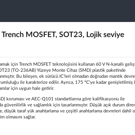
Trench MOSFET, SOT23, Lojik seviye
ak için Trench MOSFET teknolojisini kullanan 60 V N-kanallı geliş
r SOT23 (TO-236AB) Yüzeye Monte Cihaz (SMD) plastik paketinde
lanmıştır. Bu bileşen, ek sürücü IC'leri olmadan doğrudan mantık devre
mluluğu ile karakterize edilir. Ayrıca, 175 °C'ye kadar genişletilmiş 
amlar için uygun hale getirir.
ESD) koruması ve AEC-Q101 standartlarına göre kalifikasyonu ile
üvenilirlik ve sağlamlık için tasarlanmıştır. Düşük açık durum dire
e, düşük taraf yük anahtarlama ve çeşitli anahtarlama devreleri dahil 
m olmasını sağlar.