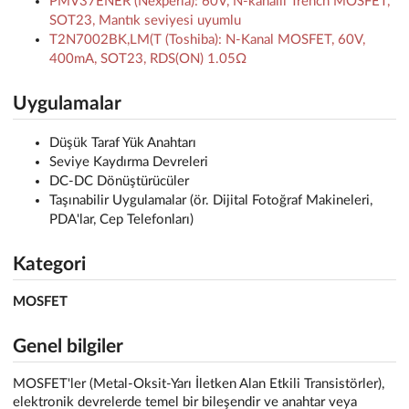
PMV37ENER (Nexperia): 60V, N-kanallı Trench MOSFET,
SOT23, Mantık seviyesi uyumlu
T2N7002BK,LM(T (Toshiba): N-Kanal MOSFET, 60V,
400mA, SOT23, RDS(ON) 1.05Ω
Uygulamalar
Düşük Taraf Yük Anahtarı
Seviye Kaydırma Devreleri
DC-DC Dönüştürücüler
Taşınabilir Uygulamalar (ör. Dijital Fotoğraf Makineleri,
PDA'lar, Cep Telefonları)
Kategori
MOSFET
Genel bilgiler
MOSFET'ler (Metal-Oksit-Yarı İletken Alan Etkili Transistörler),
elektronik devrelerde temel bir bileşendir ve anahtar veya