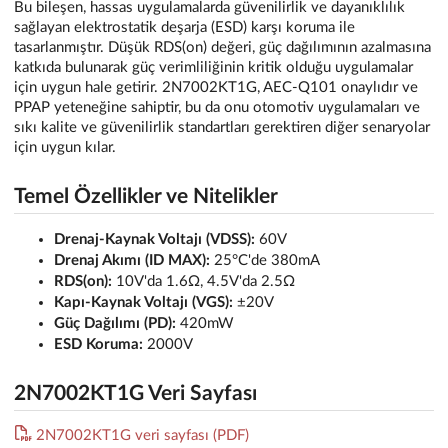
Bu bileşen, hassas uygulamalarda güvenilirlik ve dayanıklılık
sağlayan elektrostatik deşarja (ESD) karşı koruma ile
tasarlanmıştır. Düşük RDS(on) değeri, güç dağılımının azalmasına
katkıda bulunarak güç verimliliğinin kritik olduğu uygulamalar
için uygun hale getirir. 2N7002KT1G, AEC-Q101 onaylıdır ve
PPAP yeteneğine sahiptir, bu da onu otomotiv uygulamaları ve
sıkı kalite ve güvenilirlik standartları gerektiren diğer senaryolar
için uygun kılar.
Temel Özellikler ve Nitelikler
Drenaj-Kaynak Voltajı (VDSS):
60V
Drenaj Akımı (ID MAX):
25°C'de 380mA
RDS(on):
10V'da 1.6Ω, 4.5V'da 2.5Ω
Kapı-Kaynak Voltajı (VGS):
±20V
Güç Dağılımı (PD):
420mW
ESD Koruma:
2000V
2N7002KT1G Veri Sayfası
2N7002KT1G veri sayfası (PDF)