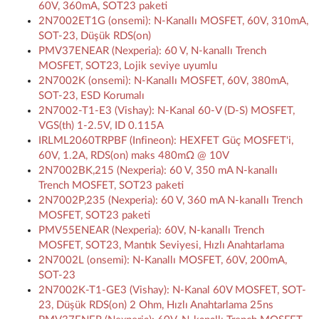
60V, 360mA, SOT23 paketi
2N7002ET1G (onsemi): N-Kanallı MOSFET, 60V, 310mA,
SOT-23, Düşük RDS(on)
PMV37ENEAR (Nexperia): 60 V, N-kanallı Trench
MOSFET, SOT23, Lojik seviye uyumlu
2N7002K (onsemi): N-Kanallı MOSFET, 60V, 380mA,
SOT-23, ESD Korumalı
2N7002-T1-E3 (Vishay): N-Kanal 60-V (D-S) MOSFET,
VGS(th) 1-2.5V, ID 0.115A
IRLML2060TRPBF (Infineon): HEXFET Güç MOSFET'i,
60V, 1.2A, RDS(on) maks 480mΩ @ 10V
2N7002BK,215 (Nexperia): 60 V, 350 mA N-kanallı
Trench MOSFET, SOT23 paketi
2N7002P,235 (Nexperia): 60 V, 360 mA N-kanallı Trench
MOSFET, SOT23 paketi
PMV55ENEAR (Nexperia): 60V, N-kanallı Trench
MOSFET, SOT23, Mantık Seviyesi, Hızlı Anahtarlama
2N7002L (onsemi): N-Kanallı MOSFET, 60V, 200mA,
SOT-23
2N7002K-T1-GE3 (Vishay): N-Kanal 60V MOSFET, SOT-
23, Düşük RDS(on) 2 Ohm, Hızlı Anahtarlama 25ns