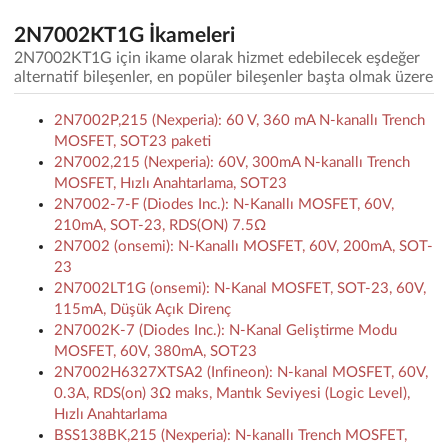
2N7002KT1G İkameleri
2N7002KT1G için ikame olarak hizmet edebilecek eşdeğer
alternatif bileşenler, en popüler bileşenler başta olmak üzere
2N7002P,215 (Nexperia): 60 V, 360 mA N-kanallı Trench
MOSFET, SOT23 paketi
2N7002,215 (Nexperia): 60V, 300mA N-kanallı Trench
MOSFET, Hızlı Anahtarlama, SOT23
2N7002-7-F (Diodes Inc.): N-Kanallı MOSFET, 60V,
210mA, SOT-23, RDS(ON) 7.5Ω
2N7002 (onsemi): N-Kanallı MOSFET, 60V, 200mA, SOT-
23
2N7002LT1G (onsemi): N-Kanal MOSFET, SOT-23, 60V,
115mA, Düşük Açık Direnç
2N7002K-7 (Diodes Inc.): N-Kanal Geliştirme Modu
MOSFET, 60V, 380mA, SOT23
2N7002H6327XTSA2 (Infineon): N-kanal MOSFET, 60V,
0.3A, RDS(on) 3Ω maks, Mantık Seviyesi (Logic Level),
Hızlı Anahtarlama
BSS138BK,215 (Nexperia): N-kanallı Trench MOSFET,