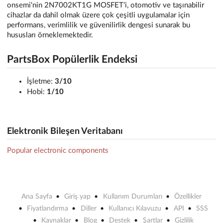
onsemi'nin 2N7002KT1G MOSFET'i, otomotiv ve taşınabilir
cihazlar da dahil olmak üzere çok çeşitli uygulamalar için
performans, verimlilik ve güvenilirlik dengesi sunarak bu
hususları örneklemektedir.
PartsBox Popülerlik Endeksi
İşletme:
3/10
Hobi:
1/10
Elektronik Bileşen Veritabanı
Popular electronic components
Ana Sayfa
Giriş yap
Kullanım Durumları
Özellikler
Fiyatlandırma
Diller
Kullanıcı Kılavuzu
API
SSS
Kaynaklar
Blog
Destek
Şartlar
Gizlilik