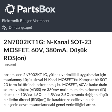
Elektronik Bileşen Veritabanı
Dil (Language)
2N7002KT1G: N-Kanal SOT-23
MOSFET, 60V, 380mA, Düşük
RDS(on)
onsemi
onsemi'den 2N7002KT1G, yüksek verimlilikli uygulamalar için
tasarlanmış küçük sinyal N-Kanal MOSFET'tir. Kompakt bir SOT-
23 form faktöründe paketlenmiş bu MOSFET, 60V'a kadar drain-
source voltajını (VDSS) ve 380mA maksimum drain akımını (ID)
destekler. 10V'da 1.6Ω ile 4.5V'da 2.5Ω arasında değişen düşük
bir iletim direnci (RDS(on)) ile karakterize edilir ve bu da
bileşenin devre tasarımlarındaki genel verimliliğini artırır.