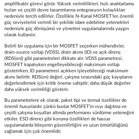
amplifikatör görevi görür. Yüksek verimlilikleri, hızlı anahtarlama
hızları ve çeşitli devre tasarımlarına entegrasyon kolaylıkları
nedeniyle tercih edilirler. Özellikle N-Kanal MOSFET'ler, önemli
güç seviyelerini verimli bir şekilde idare edebilme yetenekleri
nedeniyle güç dönüşümü ve yönetimi uygulamalarında yaygın
olarak kullanılır.
Belirli bir uygulama için bir MOSFET seçerken mühendisler,
drain-source voltajı (VDSS), drain akımı (ID) ve açık direnç
(RDS(on)) gibi parametreleri dikkate alır. VDSS parametresi,
MOSFET kapalıyken engelleyebileceği maksimum voltajı
gösterirken, ID parametresi açıkken işleyebileceği maksimum
akımı belirtir. RDS(on) değeri, çalışma sırasındaki güç kayıplarını
değerlendirmek için kritik öneme sahiptir; daha düşük değerler
daha yüksek verimliliği gösterir.
Bu parametrelere ek olarak, paket tipi ve termal özellikler de
önemli hususlardır, çünkü bunlar MOSFET'in ısıyı dağıtma ve
çeşitli çalışma koşulları altında performansı sürdürme yeteneğini
etkiler. ESD direnci gibi koruma özellikleri de hassas
uygulamalarda bileşenin güvenilirliğini ve uzun ömürlülüğünü
sağlamak için çok önemlidir.