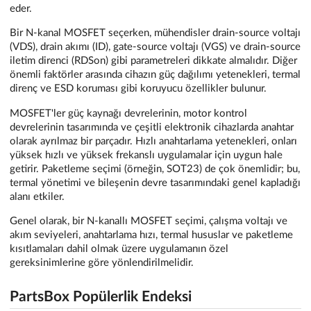
eder.
Bir N-kanal MOSFET seçerken, mühendisler drain-source voltajı
(VDS), drain akımı (ID), gate-source voltajı (VGS) ve drain-source
iletim direnci (RDSon) gibi parametreleri dikkate almalıdır. Diğer
önemli faktörler arasında cihazın güç dağılımı yetenekleri, termal
direnç ve ESD koruması gibi koruyucu özellikler bulunur.
MOSFET'ler güç kaynağı devrelerinin, motor kontrol
devrelerinin tasarımında ve çeşitli elektronik cihazlarda anahtar
olarak ayrılmaz bir parçadır. Hızlı anahtarlama yetenekleri, onları
yüksek hızlı ve yüksek frekanslı uygulamalar için uygun hale
getirir. Paketleme seçimi (örneğin, SOT23) de çok önemlidir; bu,
termal yönetimi ve bileşenin devre tasarımındaki genel kapladığı
alanı etkiler.
Genel olarak, bir N-kanallı MOSFET seçimi, çalışma voltajı ve
akım seviyeleri, anahtarlama hızı, termal hususlar ve paketleme
kısıtlamaları dahil olmak üzere uygulamanın özel
gereksinimlerine göre yönlendirilmelidir.
PartsBox Popülerlik Endeksi