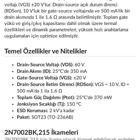
voltajı (VGS) ±20 V'tur. Drain-source açık durum direnci
(RDSon), 10 V'luk bir gate-source voltajında ve 500 mA'lik bir
drain akımında 1 ile 1.6 Ω arasında belirtilmiştir. Toplam gate
yükü ve giriş/çıkış kapasitansı dahil olmak üzere termal
özellikleri ve dinamik parametreleri, yüksek hızlı anahtarlama
uygulamaları için optimize edilmiştir.
Temel Özellikler ve Nitelikler
Drain-Source Voltajı (VDS):
60 V
Drain Akımı (ID):
25°C'de 350 mA
Gate-Source Voltajı (VGS):
±20 V
Drain-Source İletim Direnci (RDSon):
VGS = 10 V, ID =
500 mA'da 1 ila 1.6 Ω
Toplam Güç Dağılımı (Ptot):
25°C'de 370 mW
Jonksiyon Sıcaklığı (Tj):
150 °C
ESD Koruması:
2 kV'a kadar
Paket:
SOT23 (TO-236AB)
2N7002BK,215 İkameleri
2N7002BK,215 için ikame olarak hizmet edebilecek eşdeğer