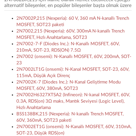
alternatif bileşenler, en popüler bileşenler başta olmak üzere
2N7002P,215 (Nexperia): 60 V, 360 mA N-kanallı Trench
MOSFET, SOT23 paketi
2N7002,215 (Nexperia): 60V, 300mA N-kanallı Trench
MOSFET, Hızlı Anahtarlama, SOT23
2N7002-7-F (Diodes Inc.): N-Kanallı MOSFET, 60V,
210mA, SOT-23, RDS(ON) 7.5Ω
2N7002 (onsemi): N-Kanallı MOSFET, 60V, 200mA, SOT-
23
2N7002LT1G (onsemi): N-Kanal MOSFET, SOT-23, 60V,
115mA, Düşük Açık Direnç
2N7002K-7 (Diodes Inc.): N-Kanal Geliştirme Modu
MOSFET, 60V, 380mA, SOT23
2N7002H6327XTSA2 (Infineon): N-kanal MOSFET, 60V,
0.3A, RDS(on) 3Ω maks, Mantık Seviyesi (Logic Level),
Hızlı Anahtarlama
BSS138BK,215 (Nexperia): N-kanallı Trench MOSFET,
60V, 360mA, SOT23 paketi
2N7002ET1G (onsemi): N-Kanallı MOSFET, 60V, 310mA,
SOT-23, Düşük RDS(on)