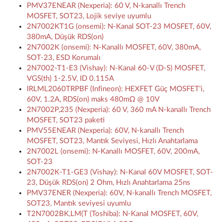
PMV37ENEAR (Nexperia): 60 V, N-kanallı Trench
MOSFET, SOT23, Lojik seviye uyumlu
2N7002KT1G (onsemi): N-Kanal SOT-23 MOSFET, 60V,
380mA, Düşük RDS(on)
2N7002K (onsemi): N-Kanallı MOSFET, 60V, 380mA,
SOT-23, ESD Korumalı
2N7002-T1-E3 (Vishay): N-Kanal 60-V (D-S) MOSFET,
VGS(th) 1-2.5V, ID 0.115A
IRLML2060TRPBF (Infineon): HEXFET Güç MOSFET'i,
60V, 1.2A, RDS(on) maks 480mΩ @ 10V
2N7002P,235 (Nexperia): 60 V, 360 mA N-kanallı Trench
MOSFET, SOT23 paketi
PMV55ENEAR (Nexperia): 60V, N-kanallı Trench
MOSFET, SOT23, Mantık Seviyesi, Hızlı Anahtarlama
2N7002L (onsemi): N-Kanallı MOSFET, 60V, 200mA,
SOT-23
2N7002K-T1-GE3 (Vishay): N-Kanal 60V MOSFET, SOT-
23, Düşük RDS(on) 2 Ohm, Hızlı Anahtarlama 25ns
PMV37ENER (Nexperia): 60V, N-kanallı Trench MOSFET,
SOT23, Mantık seviyesi uyumlu
T2N7002BK,LM(T (Toshiba): N-Kanal MOSFET, 60V,