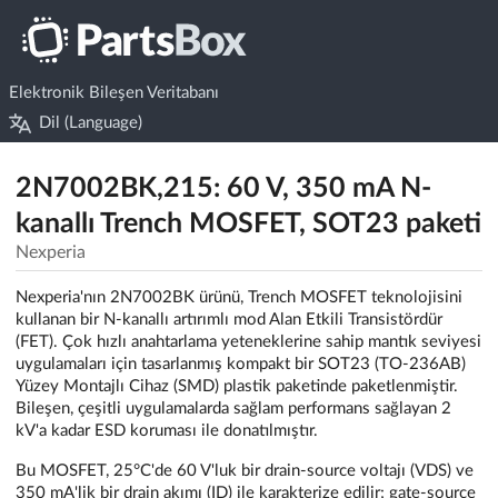
Elektronik Bileşen Veritabanı
Dil (Language)
2N7002BK,215: 60 V, 350 mA N-
kanallı Trench MOSFET, SOT23 paketi
Nexperia
Nexperia'nın 2N7002BK ürünü, Trench MOSFET teknolojisini
kullanan bir N-kanallı artırımlı mod Alan Etkili Transistördür
(FET). Çok hızlı anahtarlama yeteneklerine sahip mantık seviyesi
uygulamaları için tasarlanmış kompakt bir SOT23 (TO-236AB)
Yüzey Montajlı Cihaz (SMD) plastik paketinde paketlenmiştir.
Bileşen, çeşitli uygulamalarda sağlam performans sağlayan 2
kV'a kadar ESD koruması ile donatılmıştır.
Bu MOSFET, 25°C'de 60 V'luk bir drain-source voltajı (VDS) ve
350 mA'lik bir drain akımı (ID) ile karakterize edilir; gate-source