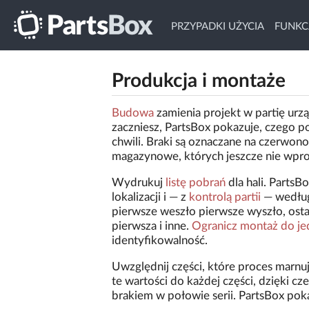
PRZYPADKI UŻYCIA
FUNKC
Produkcja i montaże
Budowa
zamienia projekt w partię ur
zaczniesz, PartsBox pokazuje, czego p
chwili. Braki są oznaczane na czerwon
magazynowe, których jeszcze nie wpro
Wydrukuj
listę pobrań
dla hali. Parts
lokalizacji i — z
kontrolą partii
— według 
pierwsze weszło pierwsze wyszło, osta
pierwsza i inne.
Ogranicz montaż do jed
identyfikowalność.
Uwzględnij części, które proces marnu
te wartości do każdej części, dzięki cze
brakiem w połowie serii. PartsBox poka