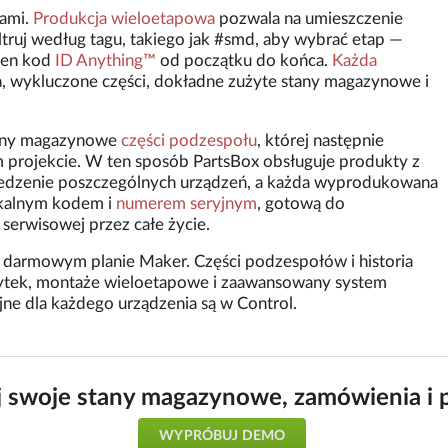
pami.
Produkcja wieloetapowa
pozwala na umieszczenie
iltruj według tagu, takiego jak #smd, aby wybrać etap —
den kod
ID Anything™
od początku do końca.
Każda
ata, wykluczone części, dokładne zużyte stany magazynowe i
tany magazynowe
części podzespołu
, której następnie
projekcie. W ten sposób PartsBox obsługuje produkty z
edzenie poszczególnych urządzeń, a każda wyprodukowana
nikalnym kodem i
numerem seryjnym
, gotową do
 serwisowej przez całe życie.
 darmowym planie Maker. Części podzespołów i historia
ubytek, montaże wieloetapowe i zaawansowany system
ne dla każdego urządzenia są w Control.
j swoje stany magazynowe, zamówienia i 
WYPRÓBUJ DEMO