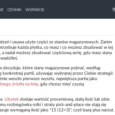
JE
CENNIK
WSPARCIE
ządzeń i usuwa użyte części ze stanów magazynowych. Zanim
otrzebuje każda płytka, co masz i co możesz zbudować w tej
o, a nadal możesz zbudować częściową serię, gdy masz stany
wadziłeś.
Box decyduje, które stany magazynowe pobrać, według
konkretnej partii, używając wybranej przez Ciebie strategii:
tnie weszło pierwsze wyszło, największa partia jako
nego źródła na linię
, gdy chcesz mieć czystą
je.
Ubytek
dodaje wartość procentową, stałą ilość lub obie
mu rozbiegówka rolki i straty pick-and-place nie stają się
zuje wymaganą ilość jako "15 (12+3)", czyli bazę plus narzut.