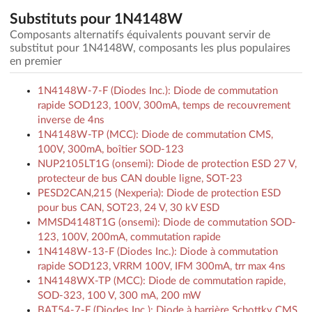
Substituts pour 1N4148W
Composants alternatifs équivalents pouvant servir de
substitut pour 1N4148W, composants les plus populaires
en premier
1N4148W-7-F (Diodes Inc.): Diode de commutation
rapide SOD123, 100V, 300mA, temps de recouvrement
inverse de 4ns
1N4148W-TP (MCC): Diode de commutation CMS,
100V, 300mA, boîtier SOD-123
NUP2105LT1G (onsemi): Diode de protection ESD 27 V,
protecteur de bus CAN double ligne, SOT-23
PESD2CAN,215 (Nexperia): Diode de protection ESD
pour bus CAN, SOT23, 24 V, 30 kV ESD
MMSD4148T1G (onsemi): Diode de commutation SOD-
123, 100V, 200mA, commutation rapide
1N4148W-13-F (Diodes Inc.): Diode à commutation
rapide SOD123, VRRM 100V, IFM 300mA, trr max 4ns
1N4148WX-TP (MCC): Diode de commutation rapide,
SOD-323, 100 V, 300 mA, 200 mW
BAT54-7-F (Diodes Inc.): Diode à barrière Schottky CMS,