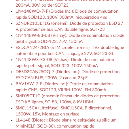
200mA, 30V, boîtier SOT23
1N4148WQ-7-F (Diodes Inc.): Diode de commutation
rapide SOD123, 100V, 300mA, récupération 4ns
SZNUP2105LT1G (onsemi): Diode de protection ESD 27
V, protecteur de bus CAN double ligne, SOT-23
1N4148W-E3-08 (Vishay): Diode de commutation rapide
petit signal, SOD-123, 75V, 150mA
ESDCAN24-2BLY (STMicroelectronics): TVS double ligne
automobile pour bus CAN, claquage 27V, SOT23-3L
1N4148WS-E3-08 (Vishay): Diode de commutation
rapide petit signal, SOD-323, 100V, 150mA
DESD2CAN2SOQ-7 (Diodes Inc.): Diode de protection
ESD CAN BUS, 230W, 2 canaux, 25pF
BAV16W-7-F (Diodes Inc.): Diode de commutation
rapide CMS, SOD123, VRRM 100V, IFM 300mA
SMF05CT1G (onsemi): Réseau de diodes de protection
ESD à 5 lignes, SC-88, 100W, 8 kV HBM
SMCJ15CA (Littelfuse): SMCJ15CA, Bidirectionnel,
1500W, 15V, Montage en surface
LL4148 (Diotec): Diode planaire épitaxiale au silicium,
MiniMELF (SOD-80), commutation rapide