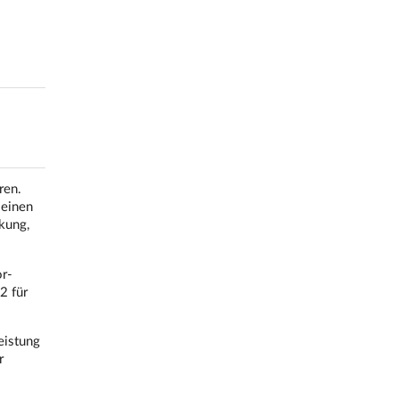
ren.
 einen
kung,
r-
2 für
eistung
r