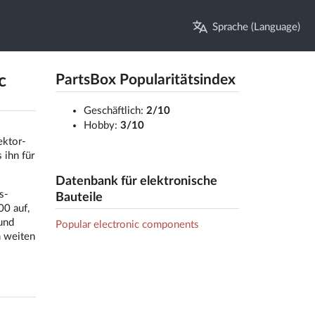
Sprache (Language)
c
PartsBox Popularitätsindex
Geschäftlich:
2/10
Hobby:
3/10
ektor-
ihn für
Datenbank für elektronische
s-
Bauteile
00 auf,
und
Popular electronic components
m weiten