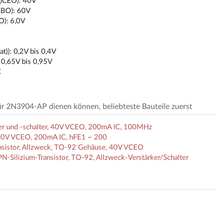
R)CEO): 40V
CBO): 60V
O): 6,0V
t)): 0,2V bis 0,4V
 0,65V bis 0,95V
C
 für 2N3904-AP dienen können, beliebteste Bauteile zuerst
r und -schalter, 40V VCEO, 200mA IC, 100MHz
 40V VCEO, 200mA IC, hFE1 ~ 200
nsistor, Allzweck, TO-92 Gehäuse, 40V VCEO
Silizium-Transistor, TO-92, Allzweck-Verstärker/Schalter