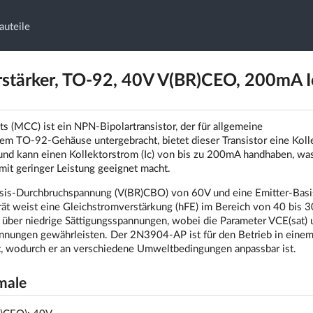
auteile
tärker, TO-92, 40V V(BR)CEO, 200mA I
MCC) ist ein NPN-Bipolartransistor, der für allgemeine
m TO-92-Gehäuse untergebracht, bietet dieser Transistor eine Koll
d kann einen Kollektorstrom (Ic) von bis zu 200mA handhaben, was 
mit geringer Leistung geeignet macht.
sis-Durchbruchspannung (V(BR)CBO) von 60V und eine Emitter-Basi
 weist eine Gleichstromverstärkung (hFE) im Bereich von 40 bis 3
über niedrige Sättigungsspannungen, wobei die Parameter VCE(sat) 
pannungen gewährleisten. Der 2N3904-AP ist für den Betrieb in eine
, wodurch er an verschiedene Umweltbedingungen anpassbar ist.
male