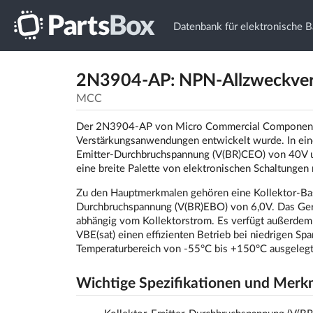
Datenbank für elektronische B
2N3904-AP: NPN-Allzweckvers
MCC
Der 2N3904-AP von Micro Commercial Components (
Verstärkungsanwendungen entwickelt wurde. In eine
Emitter-Durchbruchspannung (V(BR)CEO) von 40V un
eine breite Palette von elektronischen Schaltungen 
Zu den Hauptmerkmalen gehören eine Kollektor-Ba
Durchbruchspannung (V(BR)EBO) von 6,0V. Das Gerät
abhängig vom Kollektorstrom. Es verfügt außerdem 
VBE(sat) einen effizienten Betrieb bei niedrigen S
Temperaturbereich von -55°C bis +150°C ausgelegt
Wichtige Spezifikationen und Merk