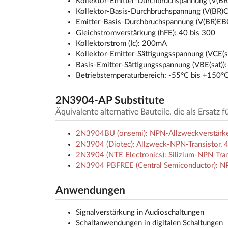
Kollektor-Emitter-Durchbruchspannung (V(B
Kollektor-Basis-Durchbruchspannung (V(BR)
Emitter-Basis-Durchbruchspannung (V(BR)EB
Gleichstromverstärkung (hFE): 40 bis 300
Kollektorstrom (Ic): 200mA
Kollektor-Emitter-Sättigungsspannung (VCE(sa
Basis-Emitter-Sättigungsspannung (VBE(sat)):
Betriebstemperaturbereich: -55°C bis +150°
2N3904-AP Substitute
Äquivalente alternative Bauteile, die als Ersatz
2N3904BU (onsemi): NPN-Allzweckverstärke
2N3904 (Diotec): Allzweck-NPN-Transistor,
2N3904 (NTE Electronics): Silizium-NPN-Tra
2N3904 PBFREE (Central Semiconductor): NPN-
Anwendungen
Signalverstärkung in Audioschaltungen
Schaltanwendungen in digitalen Schaltungen