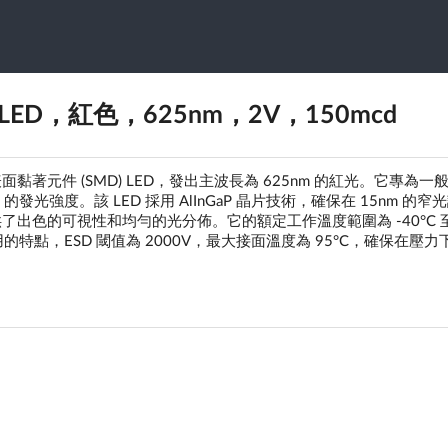
MD LED，紅色，625nm，2V，150mcd
款 0805 表面黏著元件 (SMD) LED，發出主波長為 625nm 的紅光。它專為
的發光強度。該 LED 採用 AlInGaP 晶片技術，確保在 15nm 的窄
提供了出色的可視性和均勻的光分佈。它的額定工作溫度範圍為 -40°C 
特點，ESD 閾值為 2000V，最大接面溫度為 95°C，確保在壓力