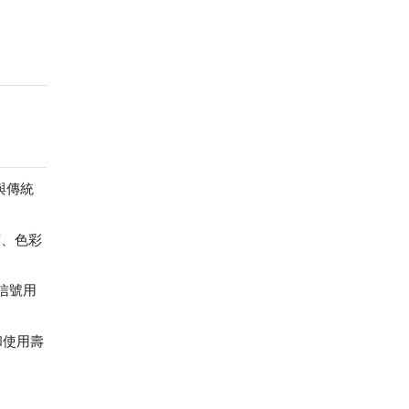
與傳統
。
度、色彩
信號用
和使用壽