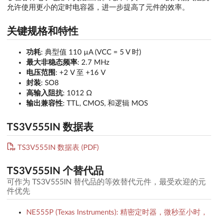
允许使用更小的定时电容器，进一步提高了元件的效率。
关键规格和特性
功耗
: 典型值 110 µA (VCC = 5 V 时)
最大非稳态频率
: 2.7 MHz
电压范围
: +2 V 至 +16 V
封装
: SO8
高输入阻抗
: 1012 Ω
输出兼容性
: TTL, CMOS, 和逻辑 MOS
TS3V555IN 数据表
TS3V555IN 数据表 (PDF)
TS3V555IN 个替代品
可作为 TS3V555IN 替代品的等效替代元件，最受欢迎的元
件优先
NE555P (Texas Instruments): 精密定时器，微秒至小时，