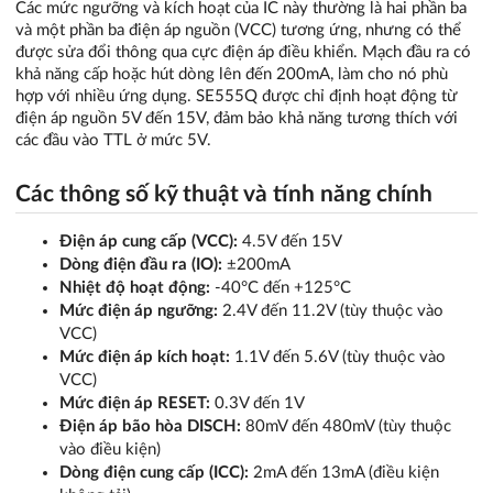
Các mức ngưỡng và kích hoạt của IC này thường là hai phần ba
và một phần ba điện áp nguồn (VCC) tương ứng, nhưng có thể
được sửa đổi thông qua cực điện áp điều khiển. Mạch đầu ra có
khả năng cấp hoặc hút dòng lên đến 200mA, làm cho nó phù
hợp với nhiều ứng dụng. SE555Q được chỉ định hoạt động từ
điện áp nguồn 5V đến 15V, đảm bảo khả năng tương thích với
các đầu vào TTL ở mức 5V.
Các thông số kỹ thuật và tính năng chính
Điện áp cung cấp (VCC):
4.5V đến 15V
Dòng điện đầu ra (IO):
±200mA
Nhiệt độ hoạt động:
-40°C đến +125°C
Mức điện áp ngưỡng:
2.4V đến 11.2V (tùy thuộc vào
VCC)
Mức điện áp kích hoạt:
1.1V đến 5.6V (tùy thuộc vào
VCC)
Mức điện áp RESET:
0.3V đến 1V
Điện áp bão hòa DISCH:
80mV đến 480mV (tùy thuộc
vào điều kiện)
Dòng điện cung cấp (ICC):
2mA đến 13mA (điều kiện