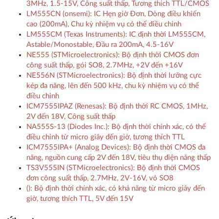
3MHz, 1.5-15V, Công suất thấp, Tương thích TTL/CMOS
LM555CN (onsemi): IC Hẹn giờ Đơn, Dòng điều khiển
cao (200mA), Chu kỳ nhiệm vụ có thể điều chỉnh
LM555CM (Texas Instruments): IC định thời LM555CM,
Astable/Monostable, Đầu ra 200mA, 4.5-16V
NE555 (STMicroelectronics): Bộ định thời CMOS đơn
công suất thấp, gói SO8, 2.7MHz, +2V đến +16V
NE556N (STMicroelectronics): Bộ định thời lưỡng cực
kép đa năng, lên đến 500 kHz, chu kỳ nhiệm vụ có thể
điều chỉnh
ICM7555IPAZ (Renesas): Bộ định thời RC CMOS, 1MHz,
2V đến 18V, Công suất thấp
NA555S-13 (Diodes Inc.): Bộ định thời chính xác, có thể
điều chỉnh từ micro giây đến giờ, tương thích TTL
ICM7555IPA+ (Analog Devices): Bộ định thời CMOS đa
năng, nguồn cung cấp 2V đến 18V, tiêu thụ điện năng thấp
TS3V555IN (STMicroelectronics): Bộ định thời CMOS
đơn công suất thấp, 2.7MHz, 2V-16V, vỏ SO8
(): Bộ định thời chính xác, có khả năng từ micro giây đến
giờ, tương thích TTL, 5V đến 15V