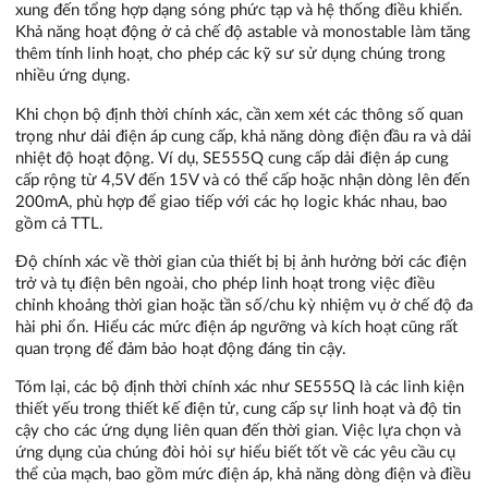
xung đến tổng hợp dạng sóng phức tạp và hệ thống điều khiển.
Khả năng hoạt động ở cả chế độ astable và monostable làm tăng
thêm tính linh hoạt, cho phép các kỹ sư sử dụng chúng trong
nhiều ứng dụng.
Khi chọn bộ định thời chính xác, cần xem xét các thông số quan
trọng như dải điện áp cung cấp, khả năng dòng điện đầu ra và dải
nhiệt độ hoạt động. Ví dụ, SE555Q cung cấp dải điện áp cung
cấp rộng từ 4,5V đến 15V và có thể cấp hoặc nhận dòng lên đến
200mA, phù hợp để giao tiếp với các họ logic khác nhau, bao
gồm cả TTL.
Độ chính xác về thời gian của thiết bị bị ảnh hưởng bởi các điện
trở và tụ điện bên ngoài, cho phép linh hoạt trong việc điều
chỉnh khoảng thời gian hoặc tần số/chu kỳ nhiệm vụ ở chế độ đa
hài phi ổn. Hiểu các mức điện áp ngưỡng và kích hoạt cũng rất
quan trọng để đảm bảo hoạt động đáng tin cậy.
Tóm lại, các bộ định thời chính xác như SE555Q là các linh kiện
thiết yếu trong thiết kế điện tử, cung cấp sự linh hoạt và độ tin
cậy cho các ứng dụng liên quan đến thời gian. Việc lựa chọn và
ứng dụng của chúng đòi hỏi sự hiểu biết tốt về các yêu cầu cụ
thể của mạch, bao gồm mức điện áp, khả năng dòng điện và điều