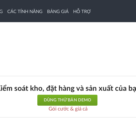
G
CÁC TÍNH NĂNG
BẢNG GIÁ
HỖ TRỢ
iểm soát kho, đặt hàng và sản xuất của b
DÙNG THỬ BẢN DEMO
Gói cước & giá cả