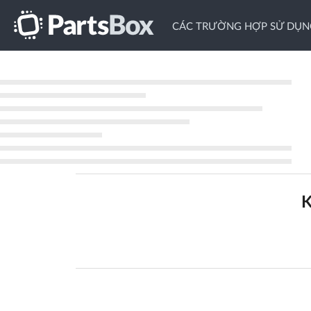
CÁC TRƯỜNG HỢP SỬ DỤN
K