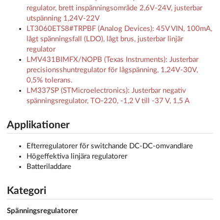
regulator, brett inspänningsområde 2,6V-24V, justerbar
utspänning 1,24V-22V
LT3060ETS8#TRPBF (Analog Devices): 45V VIN, 100mA,
lågt spänningsfall (LDO), lågt brus, justerbar linjär
regulator
LMV431BIMFX/NOPB (Texas Instruments): Justerbar
precisionsshuntregulator för lågspänning, 1,24V-30V,
0,5% tolerans.
LM337SP (STMicroelectronics): Justerbar negativ
spänningsregulator, TO-220, -1,2 V till -37 V, 1,5 A
Applikationer
Efterregulatorer för switchande DC-DC-omvandlare
Högeffektiva linjära regulatorer
Batteriladdare
Kategori
Spänningsregulatorer