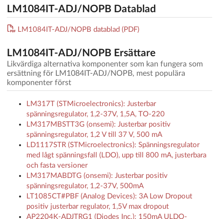
LM1084IT-ADJ/NOPB Datablad
LM1084IT-ADJ/NOPB datablad (PDF)
LM1084IT-ADJ/NOPB Ersättare
Likvärdiga alternativa komponenter som kan fungera som
ersättning för LM1084IT-ADJ/NOPB, mest populära
komponenter först
LM317T (STMicroelectronics): Justerbar
spänningsregulator, 1,2-37V, 1,5A, TO-220
LM317MBSTT3G (onsemi): Justerbar positiv
spänningsregulator, 1,2 V till 37 V, 500 mA
LD1117STR (STMicroelectronics): Spänningsregulator
med lågt spänningsfall (LDO), upp till 800 mA, justerbara
och fasta versioner
LM317MABDTG (onsemi): Justerbar positiv
spänningsregulator, 1,2-37V, 500mA
LT1085CT#PBF (Analog Devices): 3A Low Dropout
positiv justerbar regulator, 1,5V max dropout
AP2204K-ADJTRG1 (Diodes Inc.): 150mA ULDO-