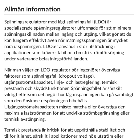
Allmän information
Spänningsregulatorer med lågt spänningsfall (LDO) är
specialiserade spänningsregulatorer utformade för att minimera
spänningsskillnaden mellan ingång och utgång, vilket gör att de
kan fungera effektivt även när matningsspänningen är mycket
nära utspänningen. LDO:er används i stor utsträckning i
applikationer som kräver stabil och brusfri strömförsörjning
under varierande belastningsförhållanden.
När man väljer en LDO-regulator bör ingenjörer överväga
faktorer som spänningsfall (dropout voltage),
utgångsströmskapacitet, linje- och lastreglering, termisk
prestanda och skyddsfunktioner. Spänningsfallet är särskilt
viktigt eftersom det avgör hur låg inspänningen kan gå samtidigt
som den önskade utspänningen bibehålls.
Utgångsströmskapaciteten måste matcha eller överstiga den
maximala lastströmmen för att undvika strömbegränsning eller
termisk avstängning.
Termisk prestanda är kritisk för att upprätthålla stabilitet och
tillförlitlighet, särskilt i applikationer med hög utström eller