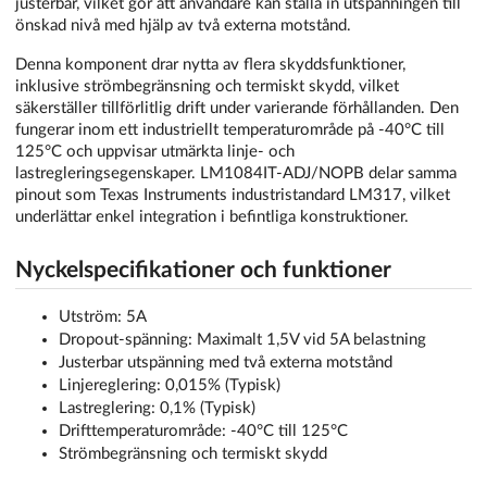
justerbar, vilket gör att användare kan ställa in utspänningen till
önskad nivå med hjälp av två externa motstånd.
Denna komponent drar nytta av flera skyddsfunktioner,
inklusive strömbegränsning och termiskt skydd, vilket
säkerställer tillförlitlig drift under varierande förhållanden. Den
fungerar inom ett industriellt temperaturområde på -40°C till
125°C och uppvisar utmärkta linje- och
lastregleringsegenskaper. LM1084IT-ADJ/NOPB delar samma
pinout som Texas Instruments industristandard LM317, vilket
underlättar enkel integration i befintliga konstruktioner.
Nyckelspecifikationer och funktioner
Utström: 5A
Dropout-spänning: Maximalt 1,5V vid 5A belastning
Justerbar utspänning med två externa motstånd
Linjereglering: 0,015% (Typisk)
Lastreglering: 0,1% (Typisk)
Drifttemperaturområde: -40°C till 125°C
Strömbegränsning och termiskt skydd