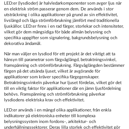
LED:er (lysdioder) är halvledarkomponenter som avger ljus när
en elektrisk ström passerar genom dem. De används i stor
utsträckning i olika applikationer på grund av sin effektivitet,
livslängd och låga strömförbrukning jämfört med traditionella
ljuskällor. LED:er finns i en rad färger, storlekar och intensiteter,
vilket gör dem mångsidiga för både allmän belysning och
specifika uppgifter som signalering, bakgrundsbelysning och
dekorativa ändamål.
När man väljer en lysdiod för ett projekt är det viktigt att ta
hänsyn till parametrar som färgvåglängd, betraktningsvinkel,
framspänning och strömförbrukning. Färgvåglängden bestämmer
färgen på det utsända ljuset, vilket är avgörande för
applikationer som kräver specifika färgegenskaper.
Betraktningsvinkeln påverkar hur ljuset fördelas, vilket gör det
till en viktig faktor för applikationer där en jämn ljusfördelning
behövs. Framspänning och strömförbrukning påverkar
lysdiodens elektriska krav och effektivitet.
LED:er används i en mängd olika applikationer, från enkla
indikatorer på elektroniska enheter till komplexa
belysningssystem inom fordons-, arkitektur- och
underhållningssektorer. Deras lilla storlek och effektivitet gör