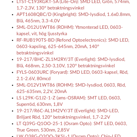
LTST-C193KGKT-5A (Lite-On): SMD LED, Grön, 574nm,
1,7-2,3V, 130° betraktningsvinkel
APT1608QBC/D (Kingbright): SMD-lysdiod, 1.6x0.8mm,
Blå, 465nm, 3.3-4.0V
SML-D12U1WT86 (ROHM): Ytmonterad LED, 0603-
kapsel, vit, hög ljusstyrka
RF-RUB190TS-BD (Refond Optoelectronics): SMD LED,
0603-kapsling, 625-645nm, 20mA, 140°
betraktningsvinkel
19-217/BHC-ZL1M2RY/3T (Everlight): SMD-lysdiod,
Blå, 468nm, 2,50-3,10V, 120° betraktningsvinkel
FYLS-0603URC (Foryard): SMD LED, 0603-kapsel, Röd,
2.1-2.6V, 80mcd
SML-D12V1WT86 (ROHM): SMD-lysdiod, 0603, Röd,
625-635nm, 2,2V, 20mA
LS L29K-G1J2-1-Z (ams-OSRAM): SMT LED, 0603,
Superröd, 630nm, 1,8V
19-217/R6C-AL1M2VY/3T (Everlight): SMD-LED,
Briljant Röd, 120° betraktningsvinkel, 1,7-2,2V
LT Q39G-Q1OO-25-1 (Osram Opto): SMT LED, 0603,
True Green, 530nm, 2,85V
LW Q38G-Q2OO-3K5L-1 (Osram Opto): Chip-LED