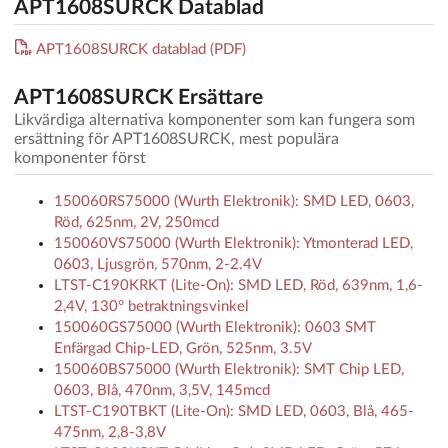
APT1608SURCK Datablad
APT1608SURCK datablad (PDF)
APT1608SURCK Ersättare
Likvärdiga alternativa komponenter som kan fungera som
ersättning för APT1608SURCK, mest populära
komponenter först
150060RS75000 (Wurth Elektronik): SMD LED, 0603,
Röd, 625nm, 2V, 250mcd
150060VS75000 (Wurth Elektronik): Ytmonterad LED,
0603, Ljusgrön, 570nm, 2-2.4V
LTST-C190KRKT (Lite-On): SMD LED, Röd, 639nm, 1,6-
2,4V, 130° betraktningsvinkel
150060GS75000 (Wurth Elektronik): 0603 SMT
Enfärgad Chip-LED, Grön, 525nm, 3.5V
150060BS75000 (Wurth Elektronik): SMT Chip LED,
0603, Blå, 470nm, 3,5V, 145mcd
LTST-C190TBKT (Lite-On): SMD LED, 0603, Blå, 465-
475nm, 2,8-3,8V