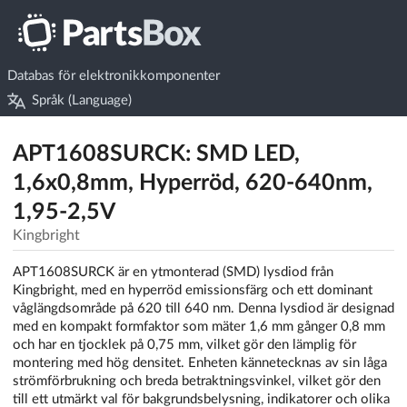
Databas för elektronikkomponenter
Språk (Language)
APT1608SURCK: SMD LED,
1,6x0,8mm, Hyperröd, 620-640nm,
1,95-2,5V
Kingbright
APT1608SURCK är en ytmonterad (SMD) lysdiod från
Kingbright, med en hyperröd emissionsfärg och ett dominant
våglängdsområde på 620 till 640 nm. Denna lysdiod är designad
med en kompakt formfaktor som mäter 1,6 mm gånger 0,8 mm
och har en tjocklek på 0,75 mm, vilket gör den lämplig för
montering med hög densitet. Enheten kännetecknas av sin låga
strömförbrukning och breda betraktningsvinkel, vilket gör den
till ett utmärkt val för bakgrundsbelysning, indikatorer och olika