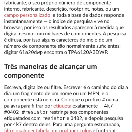
fabricante, o seu próprio número de componente
interno, fabricante, descrição, footprint, notas, ou um
campo personalizado
, e toda a base de dados responde
instantaneamente — o índice de pesquisa vive no
browser, por isso os resultados aparecem à medida que
digita mesmo com milhares de componentes. A pesquisa
é difusa, por isso alguns caracteres do meio de um
número de componente são normalmente suficientes:
61a20dwp
digitar
encontra o TPA6120A2DWP.
Três maneiras de alcançar um
componente
Escreva, digitalize ou filtre. Escrever é o caminho do dia a
dia: um fragmento de um nome ou um MPN, e o
#
componente está no ecrã. Coloque o prefixo
numa
4k7
palavra para filtrar por
etiqueta
exatamente —
#0402 #resistor
restringe aos componentes
resistor
0402
etiquetados com
e
, e depois pesquisa
4k7
por
dentro deles. Para uma pergunta estruturada,
filtre qualquer tabela por qualquer coluna
: footprint,