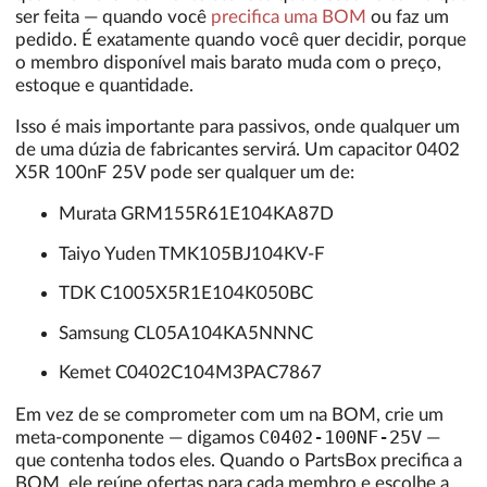
ser feita — quando você
precifica uma BOM
ou faz um
pedido. É exatamente quando você quer decidir, porque
o membro disponível mais barato muda com o preço,
estoque e quantidade.
Isso é mais importante para passivos, onde qualquer um
de uma dúzia de fabricantes servirá. Um capacitor 0402
X5R 100nF 25V pode ser qualquer um de:
Murata GRM155R61E104KA87D
Taiyo Yuden TMK105BJ104KV-F
TDK C1005X5R1E104K050BC
Samsung CL05A104KA5NNNC
Kemet C0402C104M3PAC7867
Em vez de se comprometer com um na BOM, crie um
C0402-100NF-25V
meta-componente — digamos
—
que contenha todos eles. Quando o PartsBox precifica a
BOM, ele reúne ofertas para cada membro e escolhe a