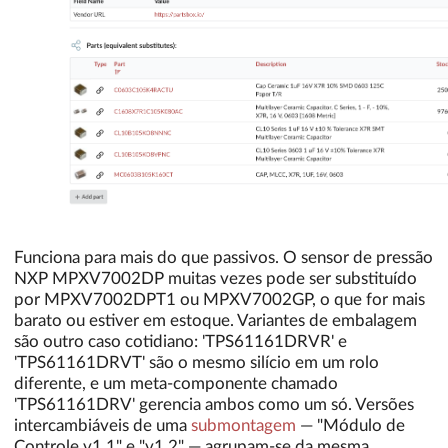
Funciona para mais do que passivos. O sensor de pressão
NXP MPXV7002DP muitas vezes pode ser substituído
por MPXV7002DPT1 ou MPXV7002GP, o que for mais
barato ou estiver em estoque. Variantes de embalagem
são outro caso cotidiano: 'TPS61161DRVR' e
'TPS61161DRVT' são o mesmo silício em um rolo
diferente, e um meta-componente chamado
'TPS61161DRV' gerencia ambos como um só. Versões
intercambiáveis de uma
submontagem
— "Módulo de
Controle v1.1" e "v1.2" — agrupam-se da mesma