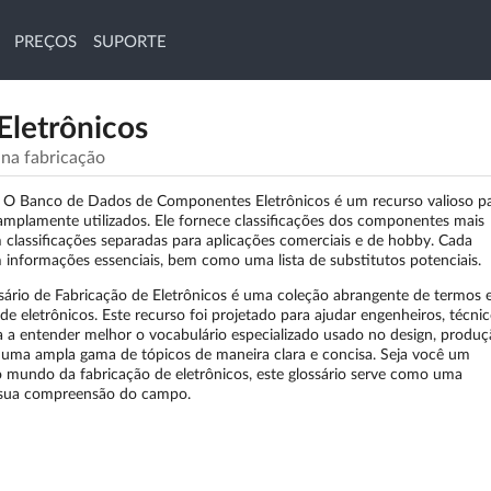
PREÇOS
SUPORTE
Eletrônicos
 na fabricação
—
O Banco de Dados de Componentes Eletrônicos é um recurso valioso p
amplamente utilizados. Ele fornece classificações dos componentes mais
lassificações separadas para aplicações comerciais e de hobby. Cada
formações essenciais, bem como uma lista de substitutos potenciais.
sário de Fabricação de Eletrônicos é uma coleção abrangente de termos 
e eletrônicos. Este recurso foi projetado para ajudar engenheiros, técnic
ca a entender melhor o vocabulário especializado usado no design, produç
e uma ampla gama de tópicos de maneira clara e concisa. Seja você um
 mundo da fabricação de eletrônicos, este glossário serve como uma
r sua compreensão do campo.