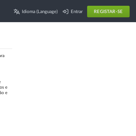
Idioma (Language)
Entrar
REGISTAR-SE
ara
e
os e
ão e