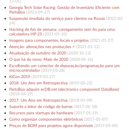
12-01
)
Georgia Tech Solar Racing: Gestão de Inventário Eficiente com
PartsBox
(
2023-09-27
)
Suspensão imediata do serviço para clientes na Rússia
(
2022-02-
24
)
Hacking de fim de semana: carregamento sem fio para uma
calculadora HP-25
(
2021-05-10
)
Imagens para componentes, locais e projetos
(
2021-01-27
)
Atenção: alterações nas produções ⚡️
(
2021-01-12
)
Atualização de outubro de 2020
(
2020-10-12
)
O que há de novo: Maio de 2020
(
2020-05-16
)
Escolhendo um conector de depuração/programação para um
microcontrolador
(
2019-03-28
)
KiCon 2019
(
2019-03-27
)
2018: Um Ano em Retrospectiva
(
2019-03-22
)
PartsBox adquire ecDB.net (electronics component DataBase)
(
2018-04-19
)
2017: Um Ano em Retrospectiva
(
2018-01-09
)
Suporte a leitor de código de barras
(
2017-06-18
)
Recursos para startups de hardware
(
2017-05-19
)
Como organizar componentes eletrônicos
(
2017-05-07
)
Preços de BOM para projetos agora disponíveis
(
2017-05-05
)