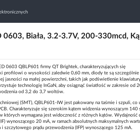
ktronicznych
603, Biała, 3.2-3.7V, 200-330mcd, Ką
LED 0603 QBLP601 firmy QT Brightek, charakteryzujących się
 profilowi o wysokości zaledwie 0,60 mm, diody te są szczególnie
asności na małej powierzchni, takich jak podświetlenie klawiatury
orzystuje technologię InGaN, aby osiągnąć światłość w zakresie od 
odzenia od 3,2 do 3,7 woltów.
hniowej (SMT), QBLP601-IW jest pakowany na taśmie i szpuli, co 
PCB. Charakteryzuje się szerokim kątem widzenia wynoszącym 140 s
w których wymagana jest widoczność z różnych kątów. Wydajność 
 (IF) wynoszącego 20 mA, w ramach absolutnych maksymalnych wart
 i szczytowego prądu przewodzenia (IFP) wynoszącego 125 mA.