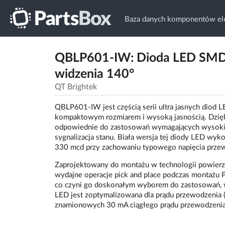
Baza danych komponentów ele
QBLP601-IW: Dioda LED SMD 0
widzenia 140°
QT Brightek
QBLP601-IW jest częścią serii ultra jasnych diod 
kompaktowym rozmiarem i wysoką jasnością. Dzięki
odpowiednie do zastosowań wymagających wysokiej j
sygnalizacja stanu. Biała wersja tej diody LED wyk
330 mcd przy zachowaniu typowego napięcia przew
Zaprojektowany do montażu w technologii powierzc
wydajne operacje pick and place podczas montażu 
co czyni go doskonałym wyborem do zastosowań, 
LED jest zoptymalizowana dla prądu przewodzenia
znamionowych 30 mA ciągłego prądu przewodzenia