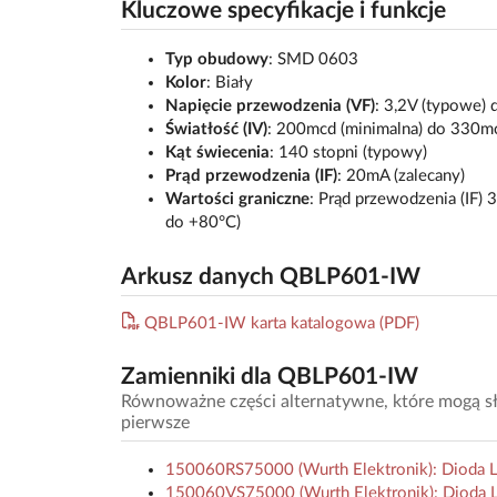
Kluczowe specyfikacje i funkcje
Typ obudowy
: SMD 0603
Kolor
: Biały
Napięcie przewodzenia (VF)
: 3,2V (typowe) 
Światłość (IV)
: 200mcd (minimalna) do 330m
Kąt świecenia
: 140 stopni (typowy)
Prąd przewodzenia (IF)
: 20mA (zalecany)
Wartości graniczne
: Prąd przewodzenia (IF)
do +80°C)
Arkusz danych QBLP601-IW
QBLP601-IW karta katalogowa (PDF)
Zamienniki dla QBLP601-IW
Równoważne części alternatywne, które mogą słu
pierwsze
150060RS75000 (Wurth Elektronik): Dioda 
150060VS75000 (Wurth Elektronik): Dioda L