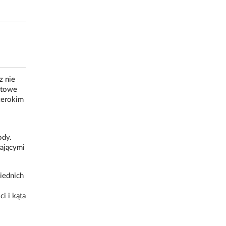
z nie
ktowe
zerokim
ody.
ającymi
iednich
i i kąta