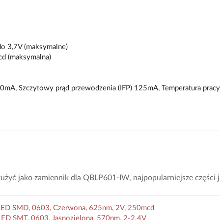
do 3,7V (maksymalne)
cd (maksymalna)
 30mA, Szczytowy prąd przewodzenia (IFP) 125mA, Temperatura pracy
żyć jako zamiennik dla QBLP601-IW, najpopularniejsze części 
LED SMD, 0603, Czerwona, 625nm, 2V, 250mcd
ED SMT, 0603, Jasnozielona, 570nm, 2-2.4V