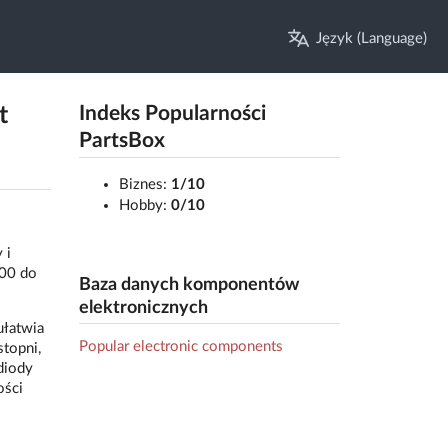
Język (Language)
t
Indeks Popularności
PartsBox
Biznes:
1/10
Hobby:
0/10
 i
200 do
Baza danych komponentów
elektronicznych
ułatwia
Popular electronic components
topni,
diody
ości