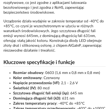
rozpływowe, co jest zgodne z aplikacjami lutowania
bezołowiowego i jest zgodna z RoHS, zapewniając
bezpieczeństwo środowiskowe.
Urządzenie działa wydajnie w zakresie temperatur od -40ºC do
+85ºC, co czyni je wszechstronnym w użyciu w różnych
warunkach środowiskowych. Jego szczytowa długość fali
emisji wynosi 645nm, z dominującą długością fali 631nm,
oferując stałą jakość koloru. Konstrukcja diody LED obejmuje
złoty drut i silikonową osłonę, z chipem AlGaInP, zapewniając
niezawodne działanie i trwałość.
Kluczowe specyfikacje i funkcje
Rozmiar obudowy
: 0603 (1,6 mm x 0,8 mm x 0,8 mm)
Kolor emitowany
: Czerwony
Napięcie przewodzenia (VF)
: 2,1 - 2,6 V
Światłość (IV)
: 80 mcd
Szczytowa długość fali emisji (λp)
: 645 nm
Dominująca długość fali (λD)
: 631 nm
Zakres temperatury pracy
: -40ºC do +85ºC
Zakres temperatury przechowywania
: -40ºC do +100ºC