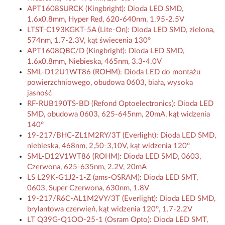
APT1608SURCK (Kingbright): Dioda LED SMD,
1.6x0.8mm, Hyper Red, 620-640nm, 1.95-2.5V
LTST-C193KGKT-5A (Lite-On): Dioda LED SMD, zielona,
574nm, 1.7-2.3V, kąt świecenia 130°
APT1608QBC/D (Kingbright): Dioda LED SMD,
1.6x0.8mm, Niebieska, 465nm, 3.3-4.0V
SML-D12U1WT86 (ROHM): Dioda LED do montażu
powierzchniowego, obudowa 0603, biała, wysoka
jasność
RF-RUB190TS-BD (Refond Optoelectronics): Dioda LED
SMD, obudowa 0603, 625-645nm, 20mA, kąt widzenia
140°
19-217/BHC-ZL1M2RY/3T (Everlight): Dioda LED SMD,
niebieska, 468nm, 2,50-3,10V, kąt widzenia 120°
SML-D12V1WT86 (ROHM): Dioda LED SMD, 0603,
Czerwona, 625-635nm, 2.2V, 20mA
LS L29K-G1J2-1-Z (ams-OSRAM): Dioda LED SMT,
0603, Super Czerwona, 630nm, 1.8V
19-217/R6C-AL1M2VY/3T (Everlight): Dioda LED SMD,
brylantowa czerwień, kąt widzenia 120°, 1.7-2.2V
LT Q39G-Q1OO-25-1 (Osram Opto): Dioda LED SMT,