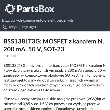
Baza danych komponentów elektronicznych
Język (Language)
BSS138LT3G: MOSFET z kanałem N,
200 mA, 50 V, SOT-23
onsemi
BSS138LT3G firmy onsemi to tranzystor MOSFET z kanałem N,
który działa przy maksymalnym prądzie 200 mA i napięciu 50 V,
zamknięty w kompaktowej obudowie SOT-23. Ten komponent
jest zaprojektowany do obsługi niskich i średnich wymagań
mocy w obwodach elektronicznych, co czyni go odpowiednim
do szerokiego zakresu zastosowań.
Kluczowe cechy obejmują niskie napięcie progowe (VGS(th)) w
zakresie od 0,85 V do 1,5 V, co pozwala na wydajną pracę w
scenariuszach niskiego napięcia. Dodatkowo, urządzenie