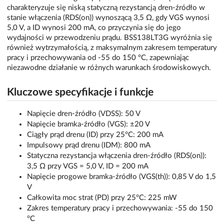
charakteryzuje się niską statyczną rezystancją dren-źródło w
stanie włączenia (RDS(on)) wynoszącą 3,5 Ω, gdy VGS wynosi
5,0 V, a ID wynosi 200 mA, co przyczynia się do jego
wydajności w przewodzeniu prądu. BSS138LT3G wyróżnia się
również wytrzymałością, z maksymalnym zakresem temperatury
pracy i przechowywania od -55 do 150 °C, zapewniając
niezawodne działanie w różnych warunkach środowiskowych.
Kluczowe specyfikacje i funkcje
Napięcie dren-źródło (VDSS): 50 V
Napięcie bramka-źródło (VGS): ±20 V
Ciągły prąd drenu (ID) przy 25°C: 200 mA
Impulsowy prąd drenu (IDM): 800 mA
Statyczna rezystancja włączenia dren-źródło (RDS(on)):
3,5 Ω przy VGS = 5,0 V, ID = 200 mA
Napięcie progowe bramka-źródło (VGS(th)): 0,85 V do 1,5
V
Całkowita moc strat (PD) przy 25°C: 225 mW
Zakres temperatury pracy i przechowywania: -55 do 150
°C