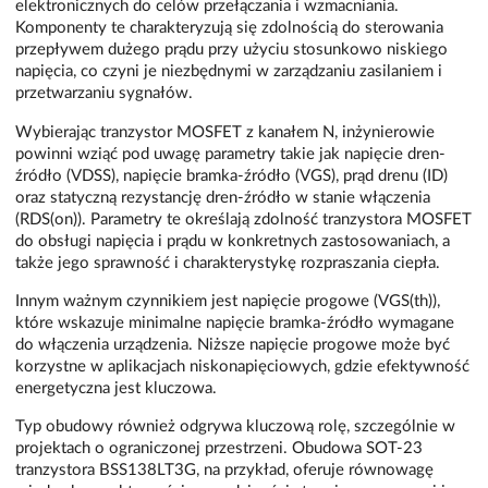
elektronicznych do celów przełączania i wzmacniania.
Komponenty te charakteryzują się zdolnością do sterowania
przepływem dużego prądu przy użyciu stosunkowo niskiego
napięcia, co czyni je niezbędnymi w zarządzaniu zasilaniem i
przetwarzaniu sygnałów.
Wybierając tranzystor MOSFET z kanałem N, inżynierowie
powinni wziąć pod uwagę parametry takie jak napięcie dren-
źródło (VDSS), napięcie bramka-źródło (VGS), prąd drenu (ID)
oraz statyczną rezystancję dren-źródło w stanie włączenia
(RDS(on)). Parametry te określają zdolność tranzystora MOSFET
do obsługi napięcia i prądu w konkretnych zastosowaniach, a
także jego sprawność i charakterystykę rozpraszania ciepła.
Innym ważnym czynnikiem jest napięcie progowe (VGS(th)),
które wskazuje minimalne napięcie bramka-źródło wymagane
do włączenia urządzenia. Niższe napięcie progowe może być
korzystne w aplikacjach niskonapięciowych, gdzie efektywność
energetyczna jest kluczowa.
Typ obudowy również odgrywa kluczową rolę, szczególnie w
projektach o ograniczonej przestrzeni. Obudowa SOT-23
tranzystora BSS138LT3G, na przykład, oferuje równowagę