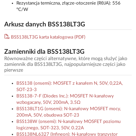
Rezystancja termiczna, złącze-otoczenie (RθJA): 556
°C/W
Arkusz danych BSS138LT3G
BSS138LT3G karta katalogowa (PDF)
Zamienniki dla BSS138LT3G
Równoważne części alternatywne, które mogą służyć jako
zamiennik dla BSS138LT3G, najpopularniejsze części jako
pierwsze
BSS138 (onsemi): MOSFET z kanałem N, 50V, 0,22A,
SOT-23-3
BSS138-7-F (Diodes Inc.): MOSFET N-kanałowy
wzbogacany, 50V, 200mA, 3.5Ω
BSS138LT1G (onsemi): N-kanałowy MOSFET mocy,
200mA, 50V, obudowa SOT-23
BSS138W (onsemi): N-kanałowy MOSFET poziomu
logicznego, SOT-323, 50V, 0.22A
BSS138NL6327 (Infineon): N-kanałowy tranzystor