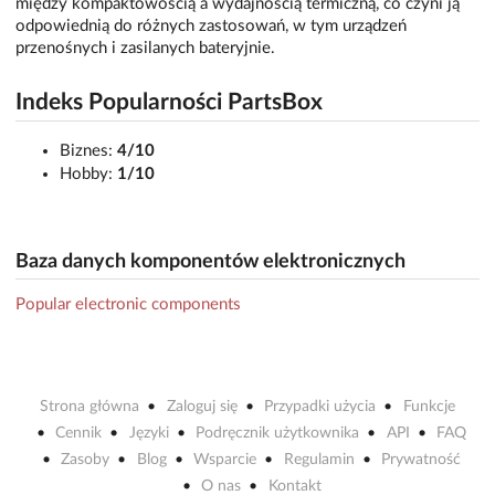
między kompaktowością a wydajnością termiczną, co czyni ją
odpowiednią do różnych zastosowań, w tym urządzeń
przenośnych i zasilanych bateryjnie.
Indeks Popularności PartsBox
Biznes:
4/10
Hobby:
1/10
Baza danych komponentów elektronicznych
Popular electronic components
Strona główna
Zaloguj się
Przypadki użycia
Funkcje
Cennik
Języki
Podręcznik użytkownika
API
FAQ
Zasoby
Blog
Wsparcie
Regulamin
Prywatność
O nas
Kontakt