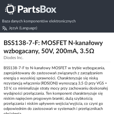
Baza danych komponentów elektronicznych
Język (Language)
BSS138-7-F: MOSFET N-kanałowy
wzbogacany, 50V, 200mA, 3.5Ω
Diodes Inc.
BSS138-7-F to N-kanałowy MOSFET w trybie wzbogacania,
zaprojektowany do zastosowań związanych z zarządzaniem
energią o wysokiej sprawności. Charakteryzuje się niską
rezystancją włączenia (RDS(ON)) wynoszącą 3,5 Ω przy VGS =
10 V, co minimalizuje straty mocy przy zachowaniu doskonałej
wydajności przełączania. Ten komponent charakteryzuje się
niskim napięciem progowym bramki, dużą szybkością
przełączania i niskim upływem wejścia/wyjścia, co czyni go
odpowiednim do zastosowań w systemach i przełącznikach
obciążenia.