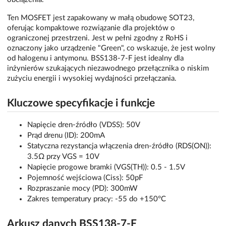
Ten MOSFET jest zapakowany w małą obudowę SOT23,
oferując kompaktowe rozwiązanie dla projektów o
ograniczonej przestrzeni. Jest w pełni zgodny z RoHS i
oznaczony jako urządzenie "Green", co wskazuje, że jest wolny
od halogenu i antymonu. BSS138-7-F jest idealny dla
inżynierów szukających niezawodnego przełącznika o niskim
zużyciu energii i wysokiej wydajności przełączania.
Kluczowe specyfikacje i funkcje
Napięcie dren-źródło (VDSS): 50V
Prąd drenu (ID): 200mA
Statyczna rezystancja włączenia dren-źródło (RDS(ON)):
3.5Ω przy VGS = 10V
Napięcie progowe bramki (VGS(TH)): 0.5 - 1.5V
Pojemność wejściowa (Ciss): 50pF
Rozpraszanie mocy (PD): 300mW
Zakres temperatury pracy: -55 do +150°C
Arkusz danych BSS138-7-F