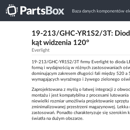
Baza danych komponentów ele
19-213/GHC-YR1S2/3T: Dioda 
kąt widzenia 120°
Everlight
19-213/GHC-YR1S2/3T firmy Everlight to dioda L
formą i wydajnością w różnych zastosowaniach oświ
dominującym zakresem długości fali między 520 a 
wymagających wyraźnego i żywego zielonego oświe
Zaprojektowana z myślą o łatwej integracji z obwo
montażu i jest kompatybilna z procesami lutowania
niewielki rozmiar umożliwia projektowanie sprzętu
zminimalizowanej przestrzeni magazynowej. Lekka 
zastosowań. Ponadto charakteryzuje się szerokim
światła na dużym obszarze.