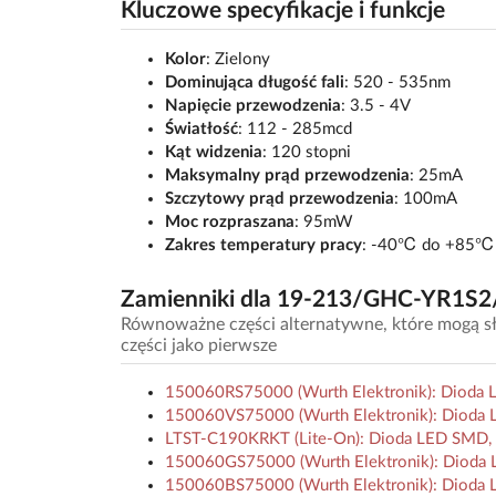
Kluczowe specyfikacje i funkcje
Kolor
: Zielony
Dominująca długość fali
: 520 - 535nm
Napięcie przewodzenia
: 3.5 - 4V
Światłość
: 112 - 285mcd
Kąt widzenia
: 120 stopni
Maksymalny prąd przewodzenia
: 25mA
Szczytowy prąd przewodzenia
: 100mA
Moc rozpraszana
: 95mW
Zakres temperatury pracy
: -40℃ do +85℃
Zamienniki dla 19-213/GHC-YR1S2
Równoważne części alternatywne, które mogą sł
części jako pierwsze
150060RS75000 (Wurth Elektronik): Dioda 
150060VS75000 (Wurth Elektronik): Dioda L
LTST-C190KRKT (Lite-On): Dioda LED SMD, C
150060GS75000 (Wurth Elektronik): Dioda L
150060BS75000 (Wurth Elektronik): Dioda 