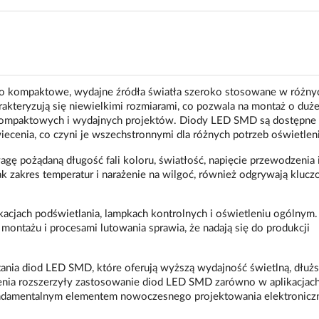
 kompaktowe, wydajne źródła światła szeroko stosowane w różny
rakteryzują się niewielkimi rozmiarami, co pozwala na montaż o duże
 kompaktowych i wydajnych projektów. Diody LED SMD są dostępne
iecenia, co czyni je wszechstronnymi dla różnych potrzeb oświetle
 pożądaną długość fali koloru, światłość, napięcie przewodzenia i
ak zakres temperatur i narażenie na wilgoć, również odgrywają kluc
jach podświetlania, lampkach kontrolnych i oświetleniu ogólnym. 
ontażu i procesami lutowania sprawia, że nadają się do produkcji
nia diod LED SMD, które oferują wyższą wydajność świetlną, dłużs
enia rozszerzyły zastosowanie diod LED SMD zarówno w aplikacjac
fundamentalnym elementem nowoczesnego projektowania elektronicz