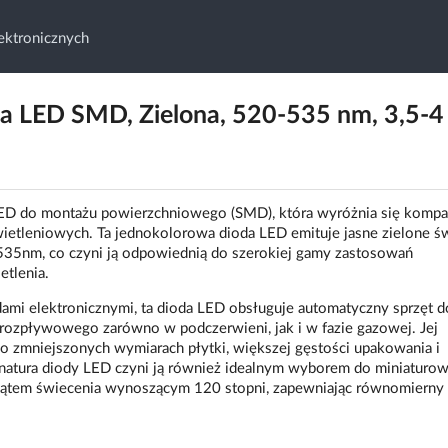
ktronicznych
LED SMD, Zielona, 520-535 nm, 3,5-4 
ED do montażu powierzchniowego (SMD), która wyróżnia się komp
etleniowych. Ta jednokolorowa dioda LED emituje jasne zielone św
535nm, co czyni ją odpowiednią do szerokiej gamy zastosowań
tlenia.
dami elektronicznymi, ta dioda LED obsługuje automatyczny sprzęt d
 rozpływowego zarówno w podczerwieni, jak i w fazie gazowej. Jej
 o zmniejszonych wymiarach płytki, większej gęstości upakowania i
natura diody LED czyni ją również idealnym wyborem do miniaturo
 kątem świecenia wynoszącym 120 stopni, zapewniając równomierny 