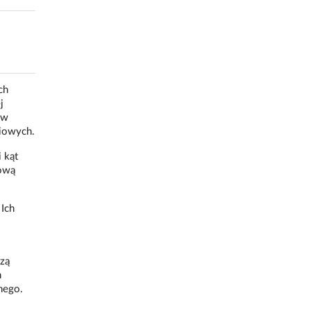
ch
j
 w
niowych.
 kąt
zową
Ich
zą
h
nego.