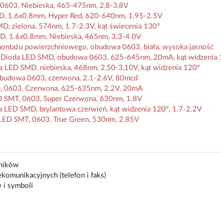
0603, Niebieska, 465-475nm, 2,8-3,8V
, 1.6x0.8mm, Hyper Red, 620-640nm, 1.95-2.5V
, zielona, 574nm, 1.7-2.3V, kąt świecenia 130°
, 1.6x0.8mm, Niebieska, 465nm, 3.3-4.0V
ażu powierzchniowego, obudowa 0603, biała, wysoka jasność
 Dioda LED SMD, obudowa 0603, 625-645nm, 20mA, kąt widzenia 
LED SMD, niebieska, 468nm, 2,50-3,10V, kąt widzenia 120°
budowa 0603, czerwona, 2.1-2.6V, 80mcd
0603, Czerwona, 625-635nm, 2.2V, 20mA
 SMT, 0603, Super Czerwona, 630nm, 1.8V
LED SMD, brylantowa czerwień, kąt widzenia 120°, 1.7-2.2V
ED SMT, 0603, True Green, 530nm, 2.85V
zników
komunikacyjnych (telefon i faks)
 i symboli