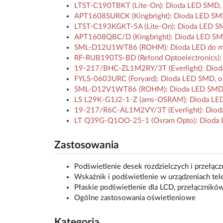
LTST-C190TBKT (Lite-On): Dioda LED SMD, 
APT1608SURCK (Kingbright): Dioda LED SMD
LTST-C193KGKT-5A (Lite-On): Dioda LED SMD
APT1608QBC/D (Kingbright): Dioda LED SMD
SML-D12U1WT86 (ROHM): Dioda LED do mont
RF-RUB190TS-BD (Refond Optoelectronics):
19-217/BHC-ZL1M2RY/3T (Everlight): Dioda 
FYLS-0603URC (Foryard): Dioda LED SMD, o
SML-D12V1WT86 (ROHM): Dioda LED SMD, 
LS L29K-G1J2-1-Z (ams-OSRAM): Dioda LED
19-217/R6C-AL1M2VY/3T (Everlight): Dioda 
LT Q39G-Q1OO-25-1 (Osram Opto): Dioda L
Zastosowania
Podświetlenie desek rozdzielczych i przełąc
Wskaźnik i podświetlenie w urządzeniach tele
Płaskie podświetlenie dla LCD, przełączników
Ogólne zastosowania oświetleniowe
Kategoria