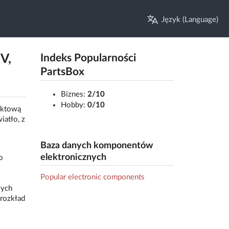
Język (Language)
V,
Indeks Popularności
PartsBox
Biznes:
2/10
Hobby:
0/10
aktową
iatło, z
Baza danych komponentów
elektronicznych
o
Popular electronic components
wych
rozkład