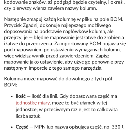
kodowanie znaków, aż podgląd będzie czytelny, i określ,
czy pierwszy wiersz zawiera nazwy kolumn.
Następnie zmapuj każdą kolumnę w pliku na pole BOM.
Przycisk Zgadnij dokonuje najlepszego możliwego
dopasowania na podstawie nagłówków kolumn, ale
przejrzyj je — błędne mapowanie jest łatwe do zrobienia
i łatwe do przeoczenia. Zaimportowany BOM pojawia się
pod mapowaniem po ustawieniu wymaganych kolumn,
więc widzisz wynik przed zatwierdzeniem. Zapisz
mapowanie jako ustawienie, aby użyć go ponownie przy
następnym imporcie z tego samego narzędzia.
Kolumna może mapować do dowolnego z tych pól
BOM:
Ilość
— ilość dla linii. Gdy dopasowana część ma
jednostkę miary
, może to być ułamek w tej
jednostce; w przeciwnym razie jest to całkowita
liczba sztuk.
330R
Część
— MPN lub nazwa opisująca część, np.
.