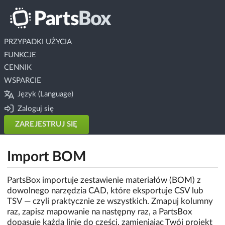
PRZYPADKI UŻYCIA
FUNKCJE
CENNIK
WSPARCIE
Język (Language)
Zaloguj się
ZAREJESTRUJ SIĘ
Import BOM
PartsBox importuje zestawienie materiałów (BOM) z
dowolnego narzędzia CAD, które eksportuje CSV lub
TSV — czyli praktycznie ze wszystkich. Zmapuj kolumny
raz, zapisz mapowanie na następny raz, a PartsBox
dopasuje każdą linię do części, zamieniając Twój projekt