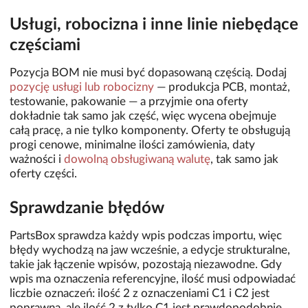
Usługi, robocizna i inne linie niebędące
częściami
Pozycja BOM nie musi być dopasowaną częścią. Dodaj
pozycję usługi lub robocizny
— produkcja PCB, montaż,
testowanie, pakowanie — a przyjmie ona oferty
dokładnie tak samo jak część, więc wycena obejmuje
całą pracę, a nie tylko komponenty. Oferty te obsługują
progi cenowe, minimalne ilości zamówienia, daty
ważności i
dowolną obsługiwaną walutę
, tak samo jak
oferty części.
Sprawdzanie błędów
PartsBox sprawdza każdy wpis podczas importu, więc
błędy wychodzą na jaw wcześnie, a edycje strukturalne,
takie jak łączenie wpisów, pozostają niezawodne. Gdy
wpis ma oznaczenia referencyjne, ilość musi odpowiadać
liczbie oznaczeń: ilość 2 z oznaczeniami C1 i C2 jest
poprawna, ale ilość 2 z tylko C1 jest prawdopodobnie