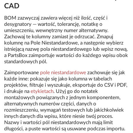
CAD
BOM zazwyczaj zawiera więcej niż ilość, część i
desygnatory — wartość, tolerancję, notatkę o
umieszczeniu, wewnętrzny numer alternatywny.
Zachowaj te kolumny zamiast je odrzucać. Zmapuj
kolumnę na Pole Niestandardowe, a następnie wybierz
istniejącą nazwę pola niestandardowego lub wpisz nową,
a PartsBox zaimportuje wartości do każdego wpisu obok
standardowych pól.
Zaimportowane
pole niestandardowe
zachowuje się jak
każde inne: pokazuje się jako kolumna w tabelach
projektów, filtruje i wyszukuje, eksportuje do CSV i PDF,
i drukuje na
etykietach
. Użyj go do notatek
montażowych powiązanych z jednym komponentem,
alternatywnych numerów części, danych o
rozmieszczeniu, wymagań testowych lub jakichkolwiek
innych danych dla wpisu, które niesie twój proces.
Nazwy i wartości pól niestandardowych mają limit
długości, a puste wartości są usuwane podczas importu.