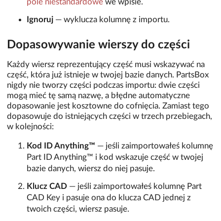
pole niestandardowe
we wpisie.
Ignoruj
— wyklucza kolumnę z importu.
Dopasowywanie wierszy do części
Każdy wiersz reprezentujący część musi wskazywać na
część, która już istnieje w twojej bazie danych. PartsBox
nigdy nie tworzy części podczas importu: dwie części
mogą mieć tę samą nazwę, a błędne automatyczne
dopasowanie jest kosztowne do cofnięcia. Zamiast tego
dopasowuje do istniejących części w trzech przebiegach,
w kolejności:
Kod ID Anything™
— jeśli zaimportowałeś kolumnę
Part ID Anything™ i kod wskazuje część w twojej
bazie danych, wiersz do niej pasuje.
Klucz CAD
— jeśli zaimportowałeś kolumnę Part
CAD Key i pasuje ona do klucza CAD jednej z
twoich części, wiersz pasuje.