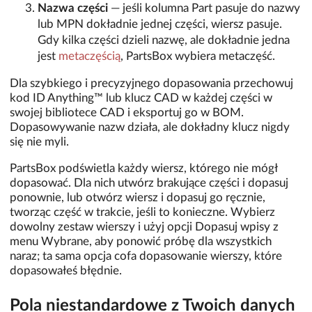
Nazwa części
— jeśli kolumna Part pasuje do nazwy
lub MPN dokładnie jednej części, wiersz pasuje.
Gdy kilka części dzieli nazwę, ale dokładnie jedna
jest
metaczęścią
, PartsBox wybiera metaczęść.
Dla szybkiego i precyzyjnego dopasowania przechowuj
kod ID Anything™ lub klucz CAD w każdej części w
swojej bibliotece CAD i eksportuj go w BOM.
Dopasowywanie nazw działa, ale dokładny klucz nigdy
się nie myli.
PartsBox podświetla każdy wiersz, którego nie mógł
dopasować. Dla nich utwórz brakujące części i dopasuj
ponownie, lub otwórz wiersz i dopasuj go ręcznie,
tworząc część w trakcie, jeśli to konieczne. Wybierz
dowolny zestaw wierszy i użyj opcji Dopasuj wpisy z
menu Wybrane, aby ponowić próbę dla wszystkich
naraz; ta sama opcja cofa dopasowanie wierszy, które
dopasowałeś błędnie.
Pola niestandardowe z Twoich danych