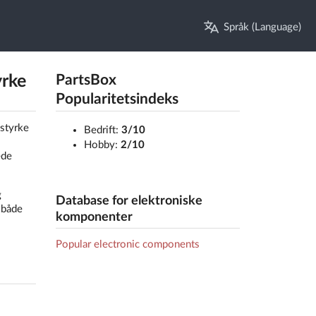
Språk (Language)
yrke
PartsBox
Popularitetsindeks
styrke
Bedrift:
3/10
Hobby:
2/10
ede
g
Database for elektroniske
 både
komponenter
Popular electronic components