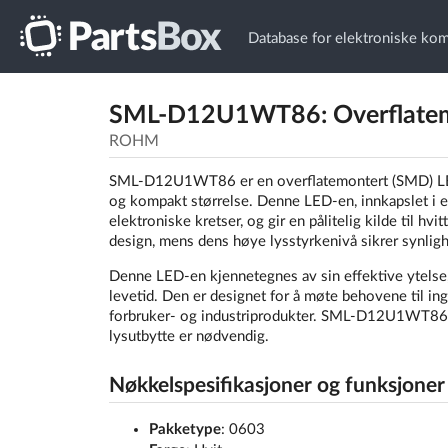
Database for elektroniske ko
SML-D12U1WT86: Overflatemont
ROHM
SML-D12U1WT86 er en overflatemontert (SMD) LED d
og kompakt størrelse. Denne LED-en, innkapslet i en
elektroniske kretser, og gir en pålitelig kilde til h
design, mens dens høye lysstyrkenivå sikrer synligh
Denne LED-en kjennetegnes av sin effektive ytelse, 
levetid. Den er designet for å møte behovene til in
forbruker- og industriprodukter. SML-D12U1WT86 er 
lysutbytte er nødvendig.
Nøkkelspesifikasjoner og funksjoner
Pakketype
: 0603