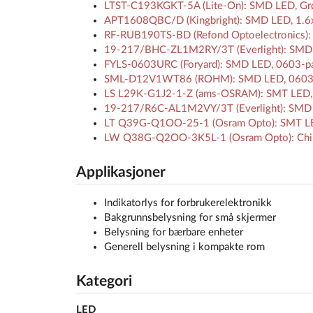
LTST-C193KGKT-5A (Lite-On): SMD LED, Grøn
APT1608QBC/D (Kingbright): SMD LED, 1.6x
RF-RUB190TS-BD (Refond Optoelectronics):
19-217/BHC-ZL1M2RY/3T (Everlight): SMD LE
FYLS-0603URC (Foryard): SMD LED, 0603-pa
SML-D12V1WT86 (ROHM): SMD LED, 0603, 
LS L29K-G1J2-1-Z (ams-OSRAM): SMT LED, 
19-217/R6C-AL1M2VY/3T (Everlight): SMD LE
LT Q39G-Q1OO-25-1 (Osram Opto): SMT LED
LW Q38G-Q2OO-3K5L-1 (Osram Opto): Chip LE
Applikasjoner
Indikatorlys for forbrukerelektronikk
Bakgrunnsbelysning for små skjermer
Belysning for bærbare enheter
Generell belysning i kompakte rom
Kategori
LED