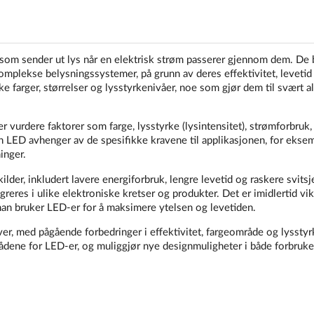
 som sender ut lys når en elektrisk strøm passerer gjennom dem. De
 komplekse belysningssystemer, på grunn av deres effektivitet, levetid
e farger, størrelser og lysstyrkenivåer, noe som gjør dem til svært al
r vurdere faktorer som farge, lysstyrke (lysintensitet), strømforbruk,
en LED avhenger av de spesifikke kravene til applikasjonen, for ekse
inger.
kilder, inkludert lavere energiforbruk, lengre levetid og raskere svitsje
greres i ulike elektroniske kretser og produkter. Det er imidlertid vik
 man bruker LED-er for å maksimere ytelsen og levetiden.
er, med pågående forbedringer i effektivitet, fargeområde og lysstyr
dene for LED-er, og muliggjør nye designmuligheter i både forbruke