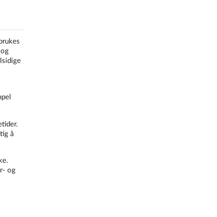
 brukes
 og
lsidige
mpel
tider.
tig å
ke.
r- og