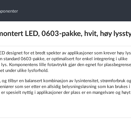
mponenter
ert LED, 0603-pakke, hvit, høy lysst
esignet for et bredt spekter av applikasjoner som krever høy lys
 standard 0603-pakke, er optimalisert for enkel integrering i ulike
vitt lys. Komponentens lille fotavtrykk gjør den egnet for plassbegrens
et under ulike lysforhold.
og tilbyr en balansert kombinasjon av lysintensitet, strømforbruk o
geniører som ser etter en allsidig belysningsløsning som kan brukes i
spesielt nyttig i applikasjoner der plass er en mangelvare og høyt