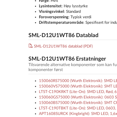
Farge
: Hvit
Lysintensitet
: Høy lysstyrke
Visningsvinkel
: Standard
Foroverspenning
: Typisk verdi
Driftstemperaturområde
: Spesifisert for ind
SML-D12U1WT86 Datablad
SML-D12U1WT86 datablad (PDF)
SML-D12U1WT86 Erstatninger
Tilsvarende alternative komponenter som kan 
komponenter først
150060RS75000 (Wurth Elektronik): SMD LE
150060VS75000 (Wurth Elektronik): SMT LED
LTST-C190KRKT (Lite-On): SMD LED, Rød, 63
150060GS75000 (Wurth Elektronik): 0603 S
150060BS75000 (Wurth Elektronik): SMT Ch
LTST-C190TBKT (Lite-On): SMD LED, 0603, 
APT1608SURCK (Kingbright): SMD LED, 1,6x