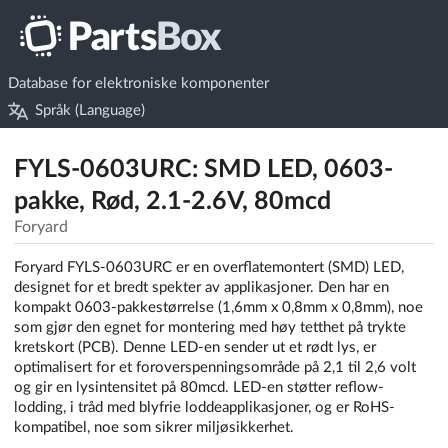
Database for elektroniske komponenter
Språk (Language)
FYLS-0603URC: SMD LED, 0603-
pakke, Rød, 2.1-2.6V, 80mcd
Foryard
Foryard FYLS-0603URC er en overflatemontert (SMD) LED,
designet for et bredt spekter av applikasjoner. Den har en
kompakt 0603-pakkestørrelse (1,6mm x 0,8mm x 0,8mm), noe
som gjør den egnet for montering med høy tetthet på trykte
kretskort (PCB). Denne LED-en sender ut et rødt lys, er
optimalisert for et foroverspenningsområde på 2,1 til 2,6 volt
og gir en lysintensitet på 80mcd. LED-en støtter reflow-
lodding, i tråd med blyfrie loddeapplikasjoner, og er RoHS-
kompatibel, noe som sikrer miljøsikkerhet.