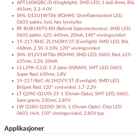
APT1608QBC/D (Kingbright): SMD LED, 1.6x0.8mm, Blå,
465nm, 3.3-4.0V
SML-D12U1WT86 (ROHM): Overflatemontert LED,
0603-pakke, hvit, høy lysstyrke
RF-RUB190TS-BD (Refond Optoelectronics): SMD LED,
0603 pakke, 625-645nm, 20mA, 140° visningsvinkel
19-217/BHC-ZL1M2RY/3T (Everlight): SMD LED, Blå,
468nm, 2.50-3.10V, 120° visningsvinkel
SML-D12V1WT86 (ROHM): SMD LED, 0603, Rød, 625-
635nm, 2,2V, 20mA
LS L29K-G1J2-1-Z (ams-OSRAM): SMT LED, 0603,
Super Rød, 630nm, 1,8V
19-217/R6C-AL1M2VY/3T (Everlight): SMD LED,
Briljant Rød, 120° synsvinkel, 1,7-2,2V
LT Q39G-Q1OO-25-1 (Osram Opto): SMT LED, 0603,
Sann grønn, 530nm, 2,85V
LW Q38G-Q2OO-3K5L-1 (Osram Opto): Chip LED
0603, Hvit, 150° visningsvinkel, 2,85V typ.
Applikasjoner