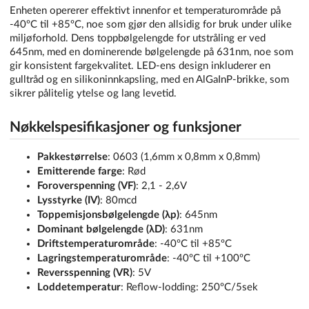
Enheten opererer effektivt innenfor et temperaturområde på
-40ºC til +85ºC, noe som gjør den allsidig for bruk under ulike
miljøforhold. Dens toppbølgelengde for utstråling er ved
645nm, med en dominerende bølgelengde på 631nm, noe som
gir konsistent fargekvalitet. LED-ens design inkluderer en
gulltråd og en silikoninnkapsling, med en AlGaInP-brikke, som
sikrer pålitelig ytelse og lang levetid.
Nøkkelspesifikasjoner og funksjoner
Pakkestørrelse
: 0603 (1,6mm x 0,8mm x 0,8mm)
Emitterende farge
: Rød
Foroverspenning (VF)
: 2,1 - 2,6V
Lysstyrke (IV)
: 80mcd
Toppemisjonsbølgelengde (λp)
: 645nm
Dominant bølgelengde (λD)
: 631nm
Driftstemperaturområde
: -40ºC til +85ºC
Lagringstemperaturområde
: -40ºC til +100ºC
Reversspenning (VR)
: 5V
Loddetemperatur
: Reflow-lodding: 250ºC/5sek