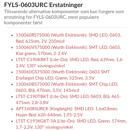
FYLS-0603URC Erstatninger
Tilsvarende alternative komponenter som kan fungere som
erstatning for FYLS-0603URC, mest populære
komponenter først
150060RS75000 (Wurth Elektronik): SMD LED, 0603,
Rød, 625nm, 2V, 250mcd
150060VS75000 (Wurth Elektronik): SMT LED, 0603,
Klar grønn, 570nm, 2-2,4V
LTST-C190KRKT (Lite-On): SMD LED, Rød, 639nm, 1,6-
2,4V, 130° visningsvinkel
150060GS75000 (Wurth Elektronik): 0603 SMT
Ensfarget Chip LED, Grønn, 525nm, 3.5V
150060BS75000 (Wurth Elektronik): SMT Chip LED,
0603, Blå, 470nm, 3,5V, 145mcd
LTST-C190TBKT (Lite-On): SMD LED, 0603, Blå, 465-
475nm, 2,8-3,8V
APT1608SURCK (Kingbright): SMD LED, 1,6x0,8mm,
Hyper Red, 620-640nm, 1,95-2,5V
LTST-C193KGKT-5A (Lite-On): SMD LED, Grønn, 574nm,
1,7-2,3V, 130° visningsvinkel