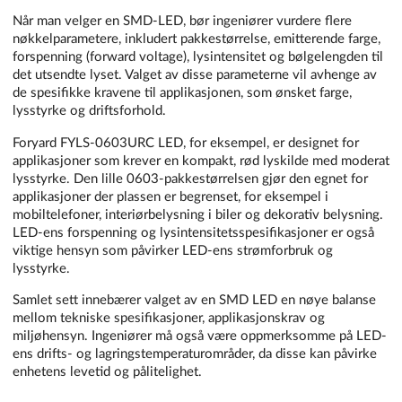
Når man velger en SMD-LED, bør ingeniører vurdere flere
nøkkelparametere, inkludert pakkestørrelse, emitterende farge,
forspenning (forward voltage), lysintensitet og bølgelengden til
det utsendte lyset. Valget av disse parameterne vil avhenge av
de spesifikke kravene til applikasjonen, som ønsket farge,
lysstyrke og driftsforhold.
Foryard FYLS-0603URC LED, for eksempel, er designet for
applikasjoner som krever en kompakt, rød lyskilde med moderat
lysstyrke. Den lille 0603-pakkestørrelsen gjør den egnet for
applikasjoner der plassen er begrenset, for eksempel i
mobiltelefoner, interiørbelysning i biler og dekorativ belysning.
LED-ens forspenning og lysintensitetsspesifikasjoner er også
viktige hensyn som påvirker LED-ens strømforbruk og
lysstyrke.
Samlet sett innebærer valget av en SMD LED en nøye balanse
mellom tekniske spesifikasjoner, applikasjonskrav og
miljøhensyn. Ingeniører må også være oppmerksomme på LED-
ens drifts- og lagringstemperaturområder, da disse kan påvirke
enhetens levetid og pålitelighet.