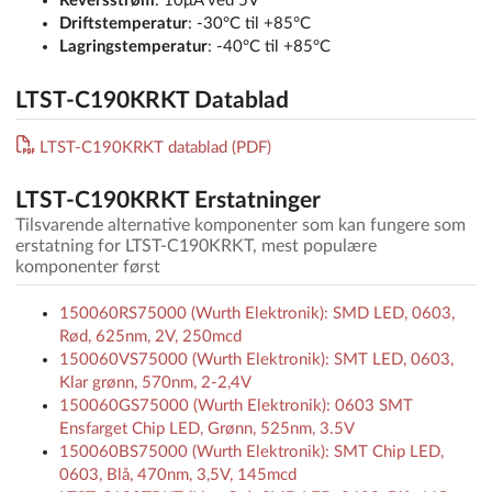
Reversstrøm
: 10μA ved 5V
Driftstemperatur
: -30°C til +85°C
Lagringstemperatur
: -40°C til +85°C
LTST-C190KRKT Datablad
LTST-C190KRKT datablad (PDF)
LTST-C190KRKT Erstatninger
Tilsvarende alternative komponenter som kan fungere som
erstatning for LTST-C190KRKT, mest populære
komponenter først
150060RS75000 (Wurth Elektronik): SMD LED, 0603,
Rød, 625nm, 2V, 250mcd
150060VS75000 (Wurth Elektronik): SMT LED, 0603,
Klar grønn, 570nm, 2-2,4V
150060GS75000 (Wurth Elektronik): 0603 SMT
Ensfarget Chip LED, Grønn, 525nm, 3.5V
150060BS75000 (Wurth Elektronik): SMT Chip LED,
0603, Blå, 470nm, 3,5V, 145mcd