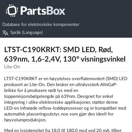
Database for elektroniske komponenter
Språk (Language)
LTST-C190KRKT: SMD LED, Rød,
639nm, 1,6-2,4V, 130° visningsvinkel
Lite-On
LTST-C190KRKT er en høyytelses overflatemontert (SMD) LED
produsert av Lite-On. Den bruker en ultralyssterk AlInGaP-
brikke for å produsere rødt lys med en
toppemisjonsbølgelengde på 639nm. Designet for enkel
integrering i ulike elektroniske applikasjoner, støtter denne
LED-en infrarøde reflow-loddeprosesser og er kompatibel med
automatisk plasseringsutstyr, noe som gjør den ideell for
høyvolumproduksjon.
Med en lysintensitet fra 18,0 til 180,0 mcd ved 20 mA, tilbyr