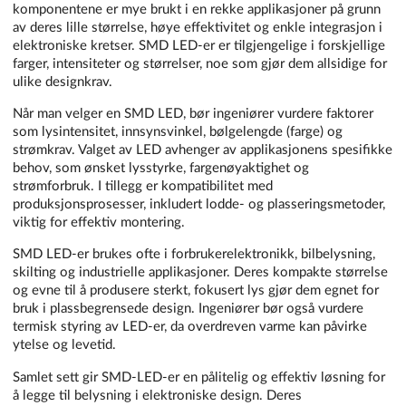
komponentene er mye brukt i en rekke applikasjoner på grunn
av deres lille størrelse, høye effektivitet og enkle integrasjon i
elektroniske kretser. SMD LED-er er tilgjengelige i forskjellige
farger, intensiteter og størrelser, noe som gjør dem allsidige for
ulike designkrav.
Når man velger en SMD LED, bør ingeniører vurdere faktorer
som lysintensitet, innsynsvinkel, bølgelengde (farge) og
strømkrav. Valget av LED avhenger av applikasjonens spesifikke
behov, som ønsket lysstyrke, fargenøyaktighet og
strømforbruk. I tillegg er kompatibilitet med
produksjonsprosesser, inkludert lodde- og plasseringsmetoder,
viktig for effektiv montering.
SMD LED-er brukes ofte i forbrukerelektronikk, bilbelysning,
skilting og industrielle applikasjoner. Deres kompakte størrelse
og evne til å produsere sterkt, fokusert lys gjør dem egnet for
bruk i plassbegrensede design. Ingeniører bør også vurdere
termisk styring av LED-er, da overdreven varme kan påvirke
ytelse og levetid.
Samlet sett gir SMD-LED-er en pålitelig og effektiv løsning for
å legge til belysning i elektroniske design. Deres