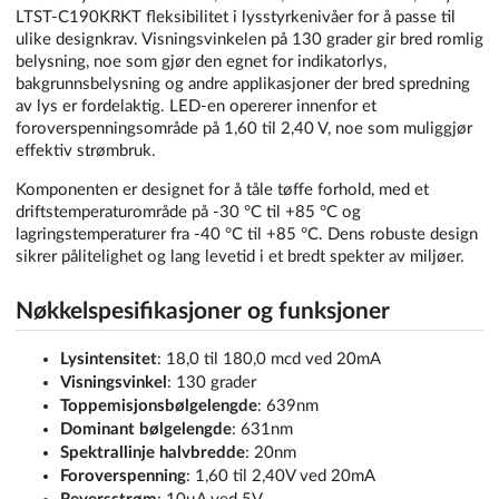
LTST-C190KRKT fleksibilitet i lysstyrkenivåer for å passe til
ulike designkrav. Visningsvinkelen på 130 grader gir bred romlig
belysning, noe som gjør den egnet for indikatorlys,
bakgrunnsbelysning og andre applikasjoner der bred spredning
av lys er fordelaktig. LED-en opererer innenfor et
foroverspenningsområde på 1,60 til 2,40 V, noe som muliggjør
effektiv strømbruk.
Komponenten er designet for å tåle tøffe forhold, med et
driftstemperaturområde på -30 °C til +85 °C og
lagringstemperaturer fra -40 °C til +85 °C. Dens robuste design
sikrer pålitelighet og lang levetid i et bredt spekter av miljøer.
Nøkkelspesifikasjoner og funksjoner
Lysintensitet
: 18,0 til 180,0 mcd ved 20mA
Visningsvinkel
: 130 grader
Toppemisjonsbølgelengde
: 639nm
Dominant bølgelengde
: 631nm
Spektrallinje halvbredde
: 20nm
Foroverspenning
: 1,60 til 2,40V ved 20mA