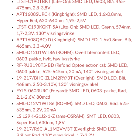
LTST-C190TBKT (Lite-On): SMD LED, 0603, Blå, 465-
475nm, 2,8-3,8V
APT1608SURCK (Kingbright): SMD LED, 1,6x0,8mm,
Hyper Red, 620-640nm, 1,95-2,5V
LTST-C193KGKT-5A (Lite-On): SMD LED, Grønn, 574nm,
1,7-2,3V, 130° visningsvinkel
APT1608QBC/D (Kingbright): SMD LED, 1.6x0.8mm, Blå,
465nm, 3.3-4.0V
SML-D12U1WT86 (ROHM): Overflatemontert LED,
0603-pakke, hvit, høy lysstyrke
RF-RUB190TS-BD (Refond Optoelectronics): SMD LED,
0603 pakke, 625-645nm, 20mA, 140° visningsvinkel
19-217/BHC-ZL1M2RY/3T (Everlight): SMD LED, Blå,
468nm, 2.50-3.10V, 120° visningsvinkel
FYLS-0603URC (Foryard): SMD LED, 0603-pakke, Rød,
2.1-2.6V, 80mcd
SML-D12V1WT86 (ROHM): SMD LED, 0603, Rød, 625-
635nm, 2,2V, 20mA
LS L29K-G1J2-1-Z (ams-OSRAM): SMT LED, 0603,
Super Rød, 630nm, 1,8V
19-217/R6C-AL1M2VY/3T (Everlight): SMD LED,
Briljant Rød, 120° synsvinkel, 1,7-2,2V