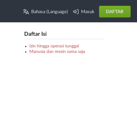
Bahasa (Language)
Masuk
DAFTAR
Daftar Isi
Izin hingga operasi tunggal
Manusia dan mesin sama saja