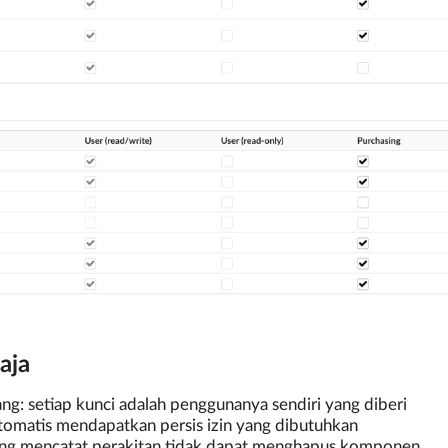
aja
ang: setiap kunci adalah penggunanya sendiri yang diberi
tomatis mendapatkan persis izin yang dibutuhkan
 yang mencatat perakitan tidak dapat menghapus komponen,