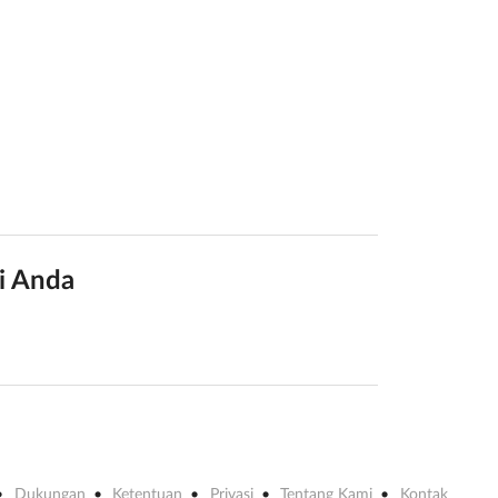
i Anda
Dukungan
Ketentuan
Privasi
Tentang Kami
Kontak