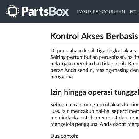
KASUS PENGGUNAAN
FIT
Kontrol Akses Berbasi
Di perusahaan kecil, tiga tingkat akses
Seiring pertumbuhan perusahaan, hal itu
pekerjaan mereka dan tidak lebih. Ko
peran Anda sendiri, masing-masing den
pengguna.
Izin hingga operasi tungga
Sebuah peran mengontrol akses ke tinda
luas. Izin mencakup hal-hal seperti
memindahkan stok; membuat dan memo
mengelola pengguna. Anda dapat meng
Dua contoh: