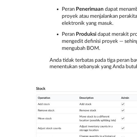
Peran
Penerimaan
dapat menamba
proyek atau menjalankan peraki
elektronik yang masuk.
Peran
Produksi
dapat merakit proy
mengedit definisi proyek — sehing
mengubah BOM.
Anda tidak terbatas pada tiga peran b
menentukan sebanyak yang Anda butu