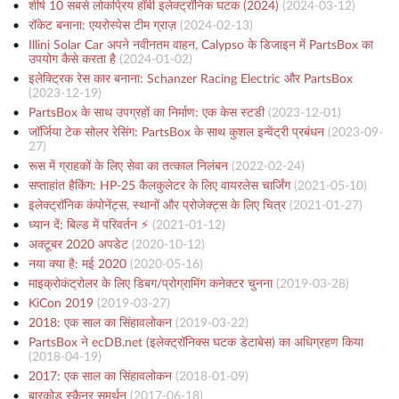
शीर्ष 10 सबसे लोकप्रिय हॉबी इलेक्ट्रॉनिक घटक (2024)
(
2024-03-12
)
रॉकेट बनाना: एयरोस्पेस टीम ग्राज़
(
2024-02-13
)
Illini Solar Car अपने नवीनतम वाहन, Calypso के डिजाइन में PartsBox का
उपयोग कैसे करता है
(
2024-01-02
)
इलेक्ट्रिक रेस कार बनाना: Schanzer Racing Electric और PartsBox
(
2023-12-19
)
PartsBox के साथ उपग्रहों का निर्माण: एक केस स्टडी
(
2023-12-01
)
जॉर्जिया टेक सोलर रेसिंग: PartsBox के साथ कुशल इन्वेंट्री प्रबंधन
(
2023-09-
27
)
रूस में ग्राहकों के लिए सेवा का तत्काल निलंबन
(
2022-02-24
)
सप्ताहांत हैकिंग: HP-25 कैलकुलेटर के लिए वायरलेस चार्जिंग
(
2021-05-10
)
इलेक्ट्रॉनिक कंपोनेंट्स, स्थानों और प्रोजेक्ट्स के लिए चित्र
(
2021-01-27
)
ध्यान दें: बिल्ड में परिवर्तन ⚡️
(
2021-01-12
)
अक्टूबर 2020 अपडेट
(
2020-10-12
)
नया क्या है: मई 2020
(
2020-05-16
)
माइक्रोकंट्रोलर के लिए डिबग/प्रोग्रामिंग कनेक्टर चुनना
(
2019-03-28
)
KiCon 2019
(
2019-03-27
)
2018: एक साल का सिंहावलोकन
(
2019-03-22
)
PartsBox ने ecDB.net (इलेक्ट्रॉनिक्स घटक डेटाबेस) का अधिग्रहण किया
(
2018-04-19
)
2017: एक साल का सिंहावलोकन
(
2018-01-09
)
बारकोड स्कैनर समर्थन
(
2017-06-18
)