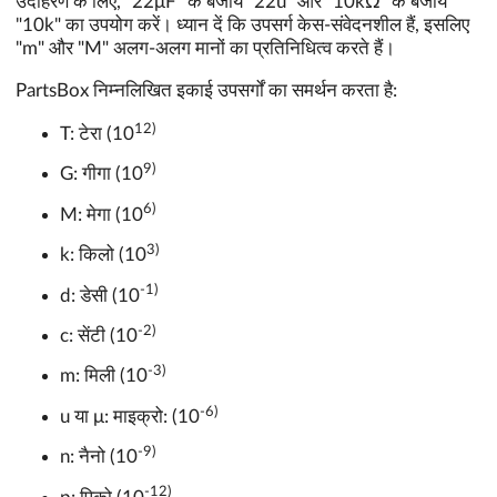
उदाहरण के लिए, "22μF" के बजाय "22u" और "10kΩ" के बजाय
"10k" का उपयोग करें। ध्यान दें कि उपसर्ग केस-संवेदनशील हैं, इसलिए
"m" और "M" अलग-अलग मानों का प्रतिनिधित्व करते हैं।
PartsBox निम्नलिखित इकाई उपसर्गों का समर्थन करता है:
12)
T: टेरा (10
9)
G: गीगा (10
6)
M: मेगा (10
3)
k: किलो (10
-1)
d: डेसी (10
-2)
c: सेंटी (10
-3)
m: मिली (10
-6)
u या μ: माइक्रो: (10
-9)
n: नैनो (10
-12)