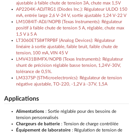
ajustable à faible chute de tension 3A, chute max 1,5V
AP2204K-ADJTRG1 (Diodes Inc.): Régulateur ULDO 150
mA, entrée large 2,6 V-24 V, sortie ajustable 1,24 V-22 V
LM1084IT-ADJ/NOPB (Texas Instruments): Régulateur
positif à faible chute de tension 5 A, réglable, chute max
1,5 V à 5 A
LT3060ETS8#TRPBF (Analog Devices): Régulateur
linéaire à sortie ajustable, faible bruit, faible chute de
tension, 100 mA, VIN 45 V
LMV431BIMFX/NOPB (Texas Instruments): Régulateur
shunt de précision réglable basse tension, 1,24V-30V,
tolérance de 0,5%.
LM337SP (STMicroelectronics): Régulateur de tension
négative ajustable, TO-220, -1,2V à -37V, 1,5A
Applications
Alimentations
: Sortie réglable pour des besoins de
tension personnalisés
Chargeurs de batterie
: Tension de charge contrôlée
Équipement de laboratoire
: Régulation de tension de