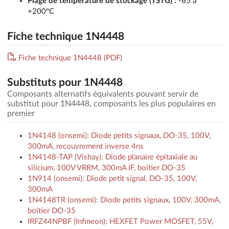
Plage de température de stockage (TSTG) :
-65 à
+200°C
Fiche technique 1N4448
Fiche technique 1N4448 (PDF)
Substituts pour 1N4448
Composants alternatifs équivalents pouvant servir de
substitut pour 1N4448, composants les plus populaires en
premier
1N4148 (onsemi): Diode petits signaux, DO-35, 100V,
300mA, recouvrement inverse 4ns
1N4148-TAP (Vishay): Diode planaire épitaxiale au
silicium, 100V VRRM, 300mA IF, boîtier DO-35
1N914 (onsemi): Diode petit signal, DO-35, 100V,
300mA
1N4148TR (onsemi): Diode petits signaux, 100V, 300mA,
boîtier DO-35
IRFZ44NPBF (Infineon): HEXFET Power MOSFET, 55V,