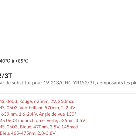
-40℃ à +85℃
2/3T
rvir de substitut pour 19-213/GHC-YR1S2/3T, composants les pl
S, 0603, Rouge, 625nm, 2V, 250mcd
 0603, Vert brillant, 570nm, 2-2.4V
639 nm, 1,6-2,4 V, Angle de vue 130°
MS 0603 monochrome, Verte, 525nm, 3.5V
S, 0603, Bleue, 470nm, 3.5V, 145mcd
Bleu, 465-475nm, 2.8-3.8V