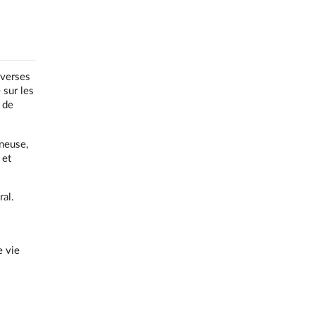
iverses
 sur les
 de
ineuse,
 et
al.
e vie