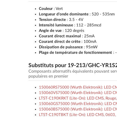
Couleur
: Vert
Longueur d'onde dominante
: 520 - 535nm
Tension directe
: 3.5 - 4V
Intensité lumineuse
: 112 - 285mcd
Angle de vue
: 120 degrés
Courant direct maximal
: 25mA
Courant direct de crête
: 100mA
Dissipation de puissance
: 95mW
Plage de température de fonctionnement
: 
Substituts pour 19-213/GHC-YR1S
Composants alternatifs équivalents pouvant se
populaires en premier
150060RS75000 (Wurth Elektronik): LED CM
150060VS75000 (Wurth Elektronik): LED CMS,
LTST-C190KRKT (Lite-On): LED CMS, Rouge, 
150060GS75000 (Wurth Elektronik): LED C
150060BS75000 (Wurth Elektronik): LED CM
LTST-C190TBKT (Lite-On): LED CMS, 0603, 