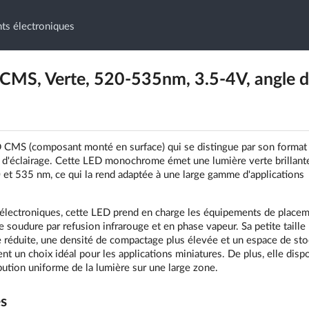
ts électroniques
S, Verte, 520-535nm, 3.5-4V, angle d
MS (composant monté en surface) qui se distingue par son format
s d'éclairage. Cette LED monochrome émet une lumière verte brillant
t 535 nm, ce qui la rend adaptée à une large gamme d'applications
s électroniques, cette LED prend en charge les équipements de place
 soudure par refusion infrarouge et en phase vapeur. Sa petite taille
e réduite, une densité de compactage plus élevée et un espace de st
nt un choix idéal pour les applications miniatures. De plus, elle disp
bution uniforme de la lumière sur une large zone.
és