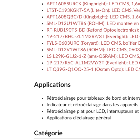
APT1608SURCK (Kingbright): LED CMS, 1,6x
LTST-C193KGKT-5A (Lite-On): LED CMS, Vert
APT1608QBC/D (Kingbright): LED CMS, 1.6x
SML-D12U1WT86 (ROHM): LED montée en surfa
RF-RUB190TS-BD (Refond Optoelectronics): 
19-217/BHC-ZL1M2RY/3T (Everlight): LED C
FYLS-0603URC (Foryard): LED CMS, boîtier 0
SML-D12V1WT86 (ROHM): LED CMS, 0603, 
LS L29K-G1J2-1-Z (ams-OSRAM): LED CMS, 
19-217/R6C-AL1M2VY/3T (Everlight): LED CM
LT Q39G-Q1OO-25-1 (Osram Opto): LED CMS,
Applications
Rétroéclairage pour tableaux de bord et interr
Indicateur et rétroéclairage dans les appareil
Rétroéclairage plat pour LCD, interrupteurs e
Applications d'éclairage général
Catégorie