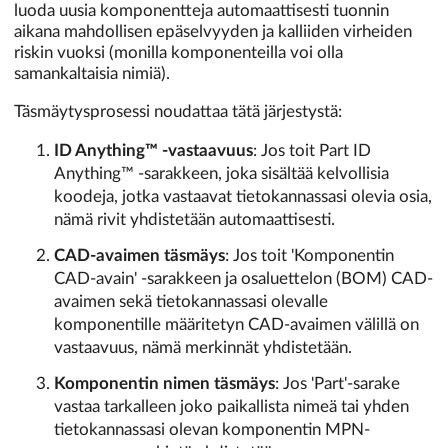
luoda uusia komponentteja automaattisesti tuonnin
aikana mahdollisen epäselvyyden ja kalliiden virheiden
riskin vuoksi (monilla komponenteilla voi olla
samankaltaisia nimiä).
Täsmäytysprosessi noudattaa tätä järjestystä:
ID Anything™ -vastaavuus
: Jos toit Part ID
Anything™ -sarakkeen, joka sisältää kelvollisia
koodeja, jotka vastaavat tietokannassasi olevia osia,
nämä rivit yhdistetään automaattisesti.
CAD-avaimen täsmäys
: Jos toit 'Komponentin
CAD-avain' -sarakkeen ja osaluettelon (BOM) CAD-
avaimen sekä tietokannassasi olevalle
komponentille määritetyn CAD-avaimen välillä on
vastaavuus, nämä merkinnät yhdistetään.
Komponentin nimen täsmäys
: Jos 'Part'-sarake
vastaa tarkalleen joko paikallista nimeä tai yhden
tietokannassasi olevan komponentin MPN-