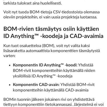
tarkista tulokset aina huolellisesti.
Voit nyt tuoda BOM-tietoja CSV-tiedostoista olemassa
oleviin projekteihin, ei vain uusia projekteja luotaessa.
BOM-rivien täsmäytys osiin käyttäen
ID Anything™ -koodeja ja CAD-avaimia
Kun tuot osaluetteloa (BOM), voit nyt valita kaksi
lisäsaraketta automaattista komponenttien täsmäytystä
varten:
Komponentin ID Anything™ -koodi
: Yhdistää
BOM-rivit komponentteihin käyttämällä niiden
yksilöllisiä ID Anything™ -koodeja
Komponentin CAD-avain
: Yhdistää BOM-rivit
komponentteihin käyttämällä CAD-avaimia
BOMin tuonnin jälkeen jokainen rivi on yhdistettävä
tiettyyn komponenttiin tietokannassasi. Järjestelmä ei voi