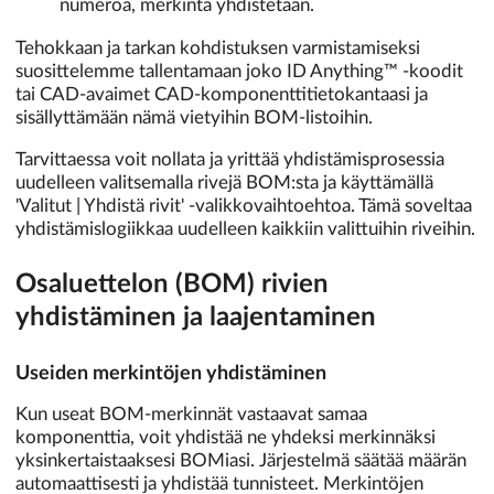
numeroa, merkintä yhdistetään.
Tehokkaan ja tarkan kohdistuksen varmistamiseksi
suosittelemme tallentamaan joko ID Anything™ -koodit
tai CAD-avaimet CAD-komponenttitietokantaasi ja
sisällyttämään nämä vietyihin BOM-listoihin.
Tarvittaessa voit nollata ja yrittää yhdistämisprosessia
uudelleen valitsemalla rivejä BOM:sta ja käyttämällä
'Valitut | Yhdistä rivit' -valikkovaihtoehtoa. Tämä soveltaa
yhdistämislogiikkaa uudelleen kaikkiin valittuihin riveihin.
Osaluettelon (BOM) rivien
yhdistäminen ja laajentaminen
Useiden merkintöjen yhdistäminen
Kun useat BOM-merkinnät vastaavat samaa
komponenttia, voit yhdistää ne yhdeksi merkinnäksi
yksinkertaistaaksesi BOMiasi. Järjestelmä säätää määrän
automaattisesti ja yhdistää tunnisteet. Merkintöjen