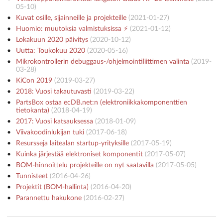
05-10
)
Kuvat osille, sijainneille ja projekteille
(
2021-01-27
)
Huomio: muutoksia valmistuksissa ⚡️
(
2021-01-12
)
Lokakuun 2020 päivitys
(
2020-10-12
)
Uutta: Toukokuu 2020
(
2020-05-16
)
Mikrokontrollerin debuggaus-/ohjelmointiliittimen valinta
(
2019-
03-28
)
KiCon 2019
(
2019-03-27
)
2018: Vuosi takautuvasti
(
2019-03-22
)
PartsBox ostaa ecDB.net:n (elektroniikkakomponenttien
tietokanta)
(
2018-04-19
)
2017: Vuosi katsauksessa
(
2018-01-09
)
Viivakoodinlukijan tuki
(
2017-06-18
)
Resursseja laitealan startup-yrityksille
(
2017-05-19
)
Kuinka järjestää elektroniset komponentit
(
2017-05-07
)
BOM-hinnoittelu projekteille on nyt saatavilla
(
2017-05-05
)
Tunnisteet
(
2016-04-26
)
Projektit (BOM-hallinta)
(
2016-04-20
)
Parannettu hakukone
(
2016-02-27
)