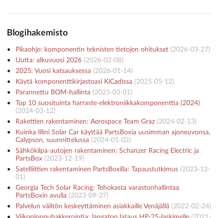
Blogihakemisto
Pikaohje: komponentin teknisten tietojen ohitukset
(
2026-03-27
)
Uutta: alkuvuosi 2026
(
2026-02-08
)
2025: Vuosi katsauksessa
(
2026-01-14
)
Käytä komponenttikirjastoasi KiCadissa
(
2025-05-12
)
Parannettu BOM-hallinta
(
2025-03-01
)
Top 10 suosituinta harraste-elektroniikkakomponenttia (2024)
(
2024-03-12
)
Rakettien rakentaminen: Aerospace Team Graz
(
2024-02-13
)
Kuinka Illini Solar Car käyttää PartsBoxia uusimman ajoneuvonsa,
Calypson, suunnittelussa
(
2024-01-02
)
Sähkökilpa-autojen rakentaminen: Schanzer Racing Electric ja
PartsBox
(
2023-12-19
)
Satelliittien rakentaminen PartsBoxilla: Tapaustutkimus
(
2023-12-
01
)
Georgia Tech Solar Racing: Tehokasta varastonhallintaa
PartsBoxin avulla
(
2023-09-27
)
Palvelun välitön keskeyttäminen asiakkaille Venäjällä
(
2022-02-24
)
Viikonloppuhakkerointia: langaton lataus HP-25-laskimelle
(
2021-