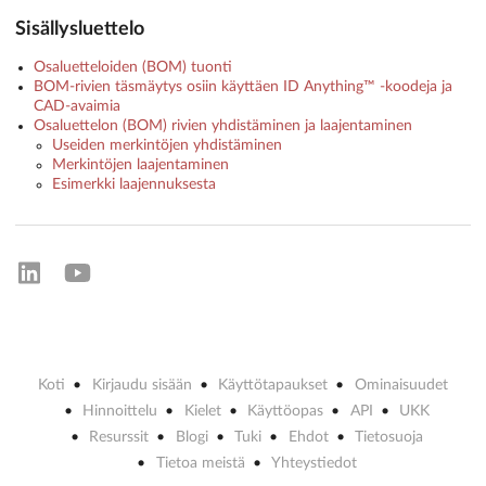
Sisällysluettelo
Osaluetteloiden (BOM) tuonti
BOM-rivien täsmäytys osiin käyttäen ID Anything™ -koodeja ja
CAD-avaimia
Osaluettelon (BOM) rivien yhdistäminen ja laajentaminen
Useiden merkintöjen yhdistäminen
Merkintöjen laajentaminen
Esimerkki laajennuksesta
Koti
Kirjaudu sisään
Käyttötapaukset
Ominaisuudet
Hinnoittelu
Kielet
Käyttöopas
API
UKK
Resurssit
Blogi
Tuki
Ehdot
Tietosuoja
Tietoa meistä
Yhteystiedot