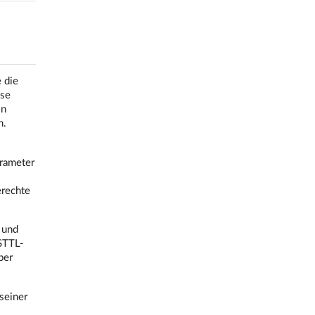
 die
ese
in
n.
arameter
erechte
 und
LSTTL-
ber
seiner