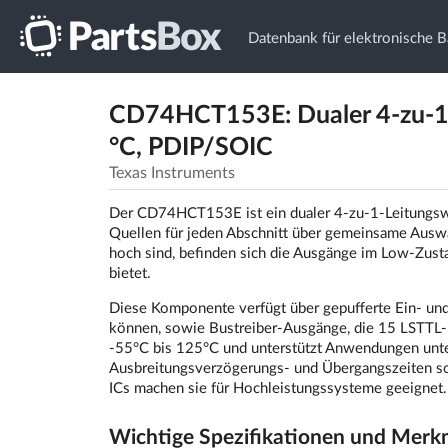
Datenbank für elektronische B
CD74HCT153E: Dualer 4-zu-1-L
°C, PDIP/SOIC
Texas Instruments
Der CD74HCT153E ist ein dualer 4-zu-1-Leitungswä
Quellen für jeden Abschnitt über gemeinsame Ausw
hoch sind, befinden sich die Ausgänge im Low-Zust
bietet.
Diese Komponente verfügt über gepufferte Ein- und
können, sowie Bustreiber-Ausgänge, die 15 LSTTL-L
-55°C bis 125°C und unterstützt Anwendungen un
Ausbreitungsverzögerungs- und Übergangszeiten sow
ICs machen sie für Hochleistungssysteme geeignet.
Wichtige Spezifikationen und Merk