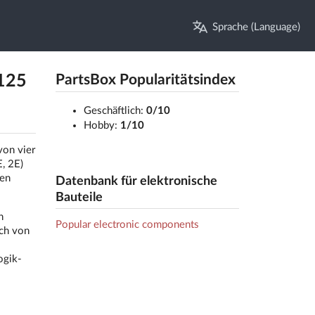
Sprache (Language)
 125
PartsBox Popularitätsindex
Geschäftlich:
0/10
Hobby:
1/10
von vier
, 2E)
men
Datenbank für elektronische
Bauteile
n
Popular electronic components
ich von
ogik-