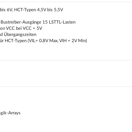
is 6V, HCT-Typen 4,5V bis 5,5V
 Bustreiber-Ausgänge 15 LSTTL-Lasten
von VCC bei VCC = 5V
nd Übergangszeiten
für HCT-Typen (VIL= 0,8V Max, VIH = 2V Min)
gik-Arrays