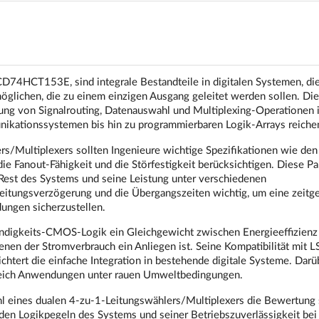
D74HCT153E, sind integrale Bestandteile in digitalen Systemen, die
glichen, die zu einem einzigen Ausgang geleitet werden sollen. Di
erung von Signalrouting, Datenauswahl und Multiplexing-Operationen 
kationssystemen bis hin zu programmierbaren Logik-Arrays reiche
s/Multiplexers sollten Ingenieure wichtige Spezifikationen wie den
ie Fanout-Fähigkeit und die Störfestigkeit berücksichtigen. Diese P
 Rest des Systems und seine Leistung unter verschiedenen
itungsverzögerung und die Übergangszeiten wichtig, um eine zeitg
ungen sicherzustellen.
igkeits-CMOS-Logik ein Gleichgewicht zwischen Energieeffizienz
enen der Stromverbrauch ein Anliegen ist. Seine Kompatibilität mit 
chtert die einfache Integration in bestehende digitale Systeme. Darü
ereich Anwendungen unter rauen Umweltbedingungen.
l eines dualen 4-zu-1-Leitungswählers/Multiplexers die Bewertung 
t den Logikpegeln des Systems und seiner Betriebszuverlässigkeit bei