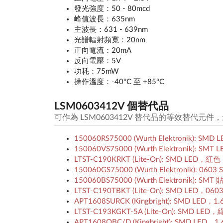
發光強度：50 - 80mcd
峰值波長：635nm
主波長：631 - 639nm
光譜輻射頻寬：20nm
正向電流：20mA
反向電壓：5V
功耗：75mW
操作溫度：-40°C 至 +85°C
LSM0603412V 個替代品
可作為 LSM0603412V 替代品的等效替代元
150060RS75000 (Wurth Elektronik):
150060VS75000 (Wurth Elektronik): 
LTST-C190KRKT (Lite-On): SMD LED，
150060GS75000 (Wurth Elektronik): 
150060BS75000 (Wurth Elektronik):
LTST-C190TBKT (Lite-On): SMD LED，0
APT1608SURCK (Kingbright): SMD LED
LTST-C193KGKT-5A (Lite-On): SMD LE
APT1608QBC/D (Kingbright): SMD LED