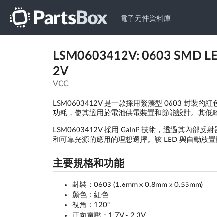
電子元件資料庫
LSM0603412V: 0603 SMD
2V
VCC
LSM0603412V 是一款採用緊湊型 0603 封裝
功耗，使其適用於電池供電裝置和節能設計。其低輪廓
LSM0603412V 採用 GaInP 技術，透過
和可靠光源的應用的理想選擇。該 LED 與自動放
主要規格和功能
封裝：0603 (1.6mm x 0.8mm x 0.55mm)
顏色：紅色
視角：120°
正向電壓：1.7V - 2.3V