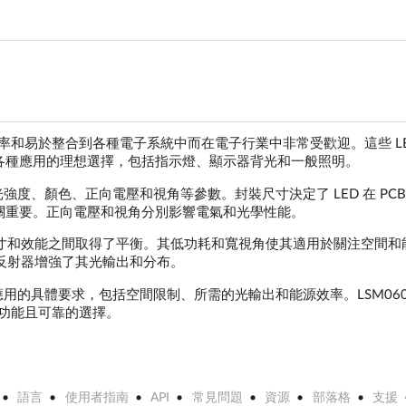
、高效率和易於整合到各種電子系統中而在電子行業中非常受歡迎。這些 LE
成為各種應用的理想選擇，包括指示燈、顯示器背光和一般照明。
光強度、顏色、正向電壓和視角等參數。封裝尺寸決定了 LED 在 PCB
關重要。正向電壓和視角分別影響電氣和光學性能。
 封裝，在尺寸和效能之間取得了平衡。其低功耗和寬視角使其適用於關注空間
部反射器增強了其光輸出和分布。
應用的具體要求，包括空間限制、所需的光輸出和能源效率。LSM0603
多功能且可靠的選擇。
語言
使用者指南
API
常見問題
資源
部落格
支援