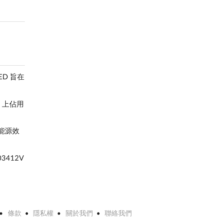
D 旨在
 上佔用
和能源效
412V
條款
隱私權
關於我們
聯絡我們