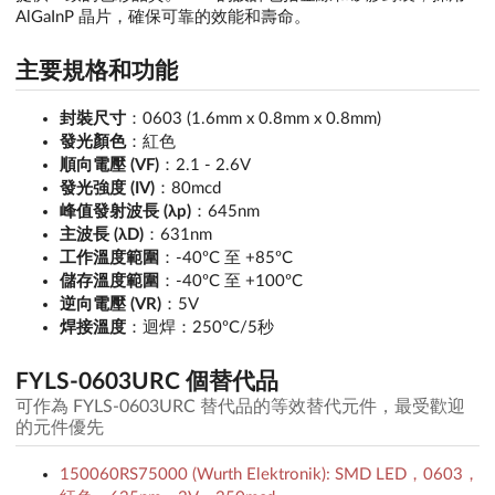
AlGaInP 晶片，確保可靠的效能和壽命。
主要規格和功能
封裝尺寸
：0603 (1.6mm x 0.8mm x 0.8mm)
發光顏色
：紅色
順向電壓 (VF)
：2.1 - 2.6V
發光強度 (IV)
：80mcd
峰值發射波長 (λp)
：645nm
主波長 (λD)
：631nm
工作溫度範圍
：-40ºC 至 +85ºC
儲存溫度範圍
：-40ºC 至 +100ºC
逆向電壓 (VR)
：5V
焊接溫度
：迴焊：250ºC/5秒
FYLS-0603URC 個替代品
可作為 FYLS-0603URC 替代品的等效替代元件，最受歡迎
的元件優先
150060RS75000 (Wurth Elektronik): SMD LED，0603，