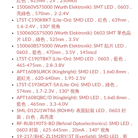
紅色，625nm，2V，250mcd
150060VS75000 (Wurth Elektronik): SMT LED，0603，
亮綠色，570nm，2-2.4V
LTST-C190KRKT (Lite-On): SMD LED，紅色，639nm，
1.6-2.4V，130° 視角
150060GS75000 (Wurth Elektronik): 0603 SMT 單色晶
片 LED，綠色，525nm，3.5V
150060BS75000 (Wurth Elektronik): SMT 貼片 LED，
0603，藍色，470nm，3.5V，145mcd
LTST-C190TBKT (Lite-On): SMD LED，0603，藍色，
465-475nm，2.8-3.8V
APT1608SURCK (Kingbright): SMD LED，1.6x0.8mm，
超紅光，620-640nm，1.95-2.5V
LTST-C193KGKT-5A (Lite-On): SMD LED，綠色，
574nm，1.7-2.3V，130° 視角
APT1608QBC/D (Kingbright): SMD LED，1.6x0.8mm，
藍色，465nm，3.3-4.0V
SML-D12U1WT86 (ROHM): 表面貼裝 LED，0603 封
裝，白色，高亮度
RF-RUB190TS-BD (Refond Optoelectronics): SMD LED，
0603 封裝，625-645nm，20mA，140° 視角
19-217/BHC-ZL1M2RY/3T (Everlight): SMD LED，藍