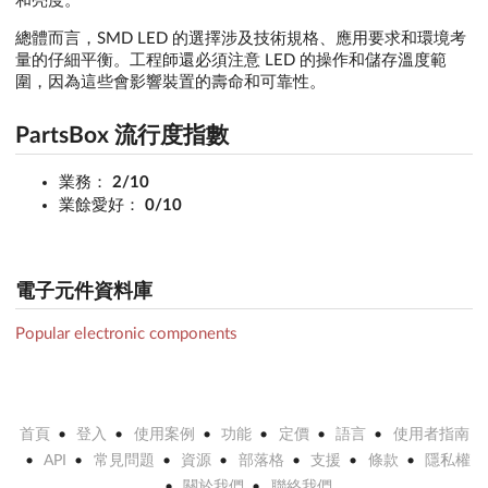
和亮度。
總體而言，SMD LED 的選擇涉及技術規格、應用要求和環境考
量的仔細平衡。工程師還必須注意 LED 的操作和儲存溫度範
圍，因為這些會影響裝置的壽命和可靠性。
PartsBox 流行度指數
業務：
2/10
業餘愛好：
0/10
電子元件資料庫
Popular electronic components
首頁
登入
使用案例
功能
定價
語言
使用者指南
API
常見問題
資源
部落格
支援
條款
隱私權
關於我們
聯絡我們