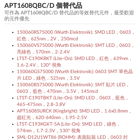
APT1608QBC/D 個替代品
可作為 APT1608QBC/D 替代品的等效替代元件，最受歡迎
的元件優先
150060RS75000 (Wurth Elektronik): SMD LED，0603，
紅色，625nm，2V，250mcd
150060VS75000 (Wurth Elektronik): SMT LED，0603，
亮綠色，570nm，2-2.4V
LTST-C190KRKT (Lite-On): SMD LED，紅色，639nm，
1.6-2.4V，130° 視角
150060GS75000 (Wurth Elektronik): 0603 SMT 單色晶
片 LED，綠色，525nm，3.5V
150060BS75000 (Wurth Elektronik): SMT 貼片 LED，
0603，藍色，470nm，3.5V，145mcd
LTST-C190TBKT (Lite-On): SMD LED，0603，藍色，
465-475nm，2.8-3.8V
APT1608SURCK (Kingbright): SMD LED，1.6x0.8mm，
超紅光，620-640nm，1.95-2.5V
LTST-C193KGKT-5A (Lite-On): SMD LED，綠色，
574nm，1.7-2.3V，130° 視角
SML-D12U1WT86 (ROHM): 表面貼裝 LED，0603 封