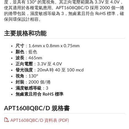
度，並具有 130° 的寬視角。其正向電壓範圍為 3.3V 至 4.0V，
使其適用於各種電氣應用。APT1608QBC/D 採用 2000 個一捲
的捲帶包裝，濕度敏感等級為 3，無鹵素且符合 RoHS 標準，確
保與環保設計相容。
主要規格和功能
尺寸
：1.6mm x 0.8mm x 0.75mm
顏色
：藍色
波長
：465nm
正向電壓
：3.3V 至 4.0V
發光強度
：20mA 時 40 至 100 mcd
視角
：130°
封裝
：2000 個/捲
濕度敏感等級
：3
無鹵素且符合 RoHS 標準
APT1608QBC/D 規格書
APT1608QBC/D 資料表 (PDF)