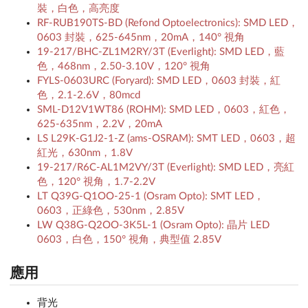
裝，白色，高亮度
RF-RUB190TS-BD (Refond Optoelectronics): SMD LED，
0603 封裝，625-645nm，20mA，140° 視角
19-217/BHC-ZL1M2RY/3T (Everlight): SMD LED，藍
色，468nm，2.50-3.10V，120° 視角
FYLS-0603URC (Foryard): SMD LED，0603 封裝，紅
色，2.1-2.6V，80mcd
SML-D12V1WT86 (ROHM): SMD LED，0603，紅色，
625-635nm，2.2V，20mA
LS L29K-G1J2-1-Z (ams-OSRAM): SMT LED，0603，超
紅光，630nm，1.8V
19-217/R6C-AL1M2VY/3T (Everlight): SMD LED，亮紅
色，120° 視角，1.7-2.2V
LT Q39G-Q1OO-25-1 (Osram Opto): SMT LED，
0603，正綠色，530nm，2.85V
LW Q38G-Q2OO-3K5L-1 (Osram Opto): 晶片 LED
0603，白色，150° 視角，典型值 2.85V
應用
背光