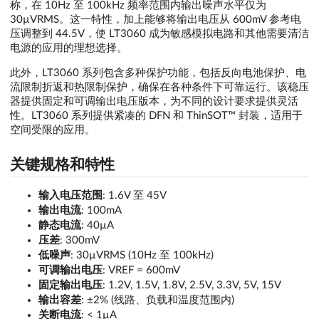
称，在 10Hz 至 100kHz 频率范围内输出噪声水平仅为
30µVRMS。这一特性，加上能够将输出电压从 600mV 参考电
压调整到 44.5V，使 LT3060 成为敏感模拟电路和其他需要清洁
电源的应用的理想选择。
此外，LT3060 系列包含多种保护功能，包括反向电池保护、电
流限制折返和热限制保护，确保在各种条件下可靠运行。该稳压
器提供固定和可调输出电压版本，为不同的设计要求提供灵活
性。LT3060 系列提供紧凑的 DFN 和 ThinSOT™ 封装，适用于
空间受限的应用。
关键规格和特性
输入电压范围
: 1.6V 至 45V
输出电流
: 100mA
静态电流
: 40µA
压差
: 300mV
低噪声
: 30µVRMS (10Hz 至 100kHz)
可调输出电压
: VREF = 600mV
固定输出电压
: 1.2V, 1.5V, 1.8V, 2.5V, 3.3V, 5V, 15V
输出容差
: ±2% (线路、负载和温度范围内)
关断电流
: < 1µA